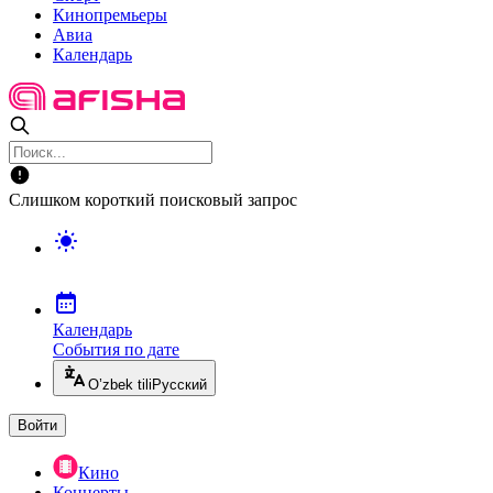
Кинопремьеры
Авиа
Календарь
Слишком короткий поисковый запрос
Календарь
События по дате
O’zbek tili
Русский
Войти
Кино
Концерты