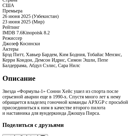
США
Премьера
26 июня 2025 (Узбекистан)
23 июня 2025 (Мир)
Рейтинг
IMDB
7.6
Kinopoisk
8.2
Режиссер
Джозеф Косински
Актеры
Брэд Питт, Хавьер Бардем, Ким Бодния, Тобайас Мензис,
Керри Кондон, Демсон Идрис, Симон Эшли, Пепе
Балдеррама, Абдул Сэлис, Сара Нилс
Описание
Звезда «Формулы-1» Сонни Хейс ушел из спорта после
серьезной аварии еще в 1990-х. Спустя много лет к нему
обращается владелец гоночной команды APXGP с просьбой
присоединиться к ним в качестве второго пилота
и наставника для вундеркинда Джошуа Пирса.
Поделиться с друзьями