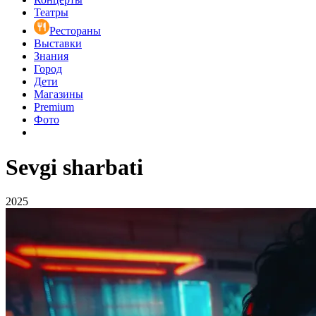
Театры
Рестораны
Выставки
Знания
Город
Дети
Магазины
Premium
Фото
Sevgi sharbati
2025