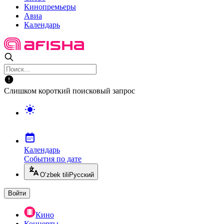
Кинопремьеры
Авиа
Календарь
Слишком короткий поисковый запрос
Календарь
События по дате
O’zbek tili
Русский
Войти
Кино
Концерты