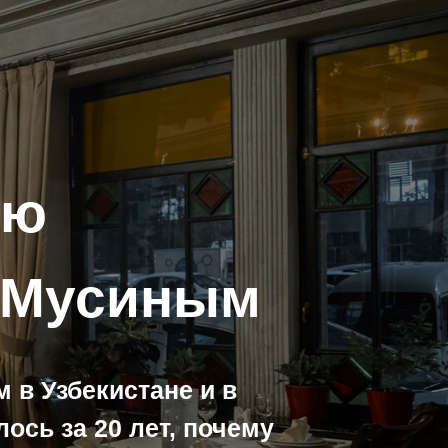
ью
м Мусиным
 в Узбекистане и в
ось за 20 лет, почему