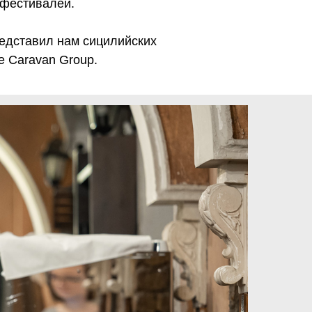
 фестивалей.
редставил нам сицилийских
е Caravan Group.