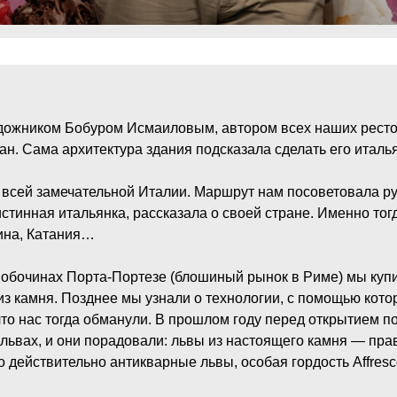
удожником Бобуром Исмаиловым, автором всех наших ресто
ан. Сама архитектура здания подсказала сделать его италь
 всей замечательной Италии. Маршрут нам посоветовала 
к истинная итальянка, рассказала о своей стране. Именно т
ина, Катания…
 обочинах Портa-Портезe (блошиный рынок в Риме) мы купи
з камня. Позднее мы узнали о технологии, с помощью кото
что нас тогда обманули. В прошлом году перед открытием п
 львах, и они порадовали: львы из настоящего камня — прав
о действительно антикварные львы, особая гордость Affresc