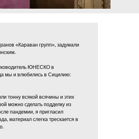
ранов «Караван групп», задумали
янским.
руководитель ЮНЕСКО в
огда мы и влюбились в Сицилию:
ли тонну всякой всячины и этих
рой можно сделать подделку из
осле пандемии, я пригласил
да, материал слегка трескается в
o.