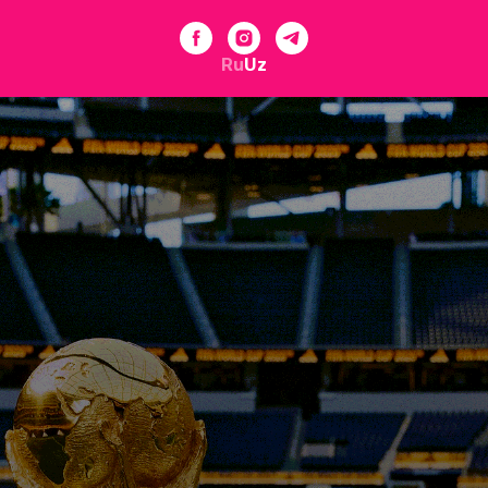
Ru
Uz