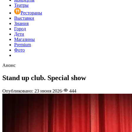
Театры
Рестораны
Выставки
Знания
Город
Дети
Магазины
Premium
Фото
Анонс
Stand up club. Special show
Опубликовано
:
23 июня 2026
·
444