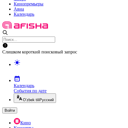
Кинопремьеры
Авиа
Календарь
Слишком короткий поисковый запрос
Календарь
События по дате
O’zbek tili
Русский
Войти
Кино
Концерты