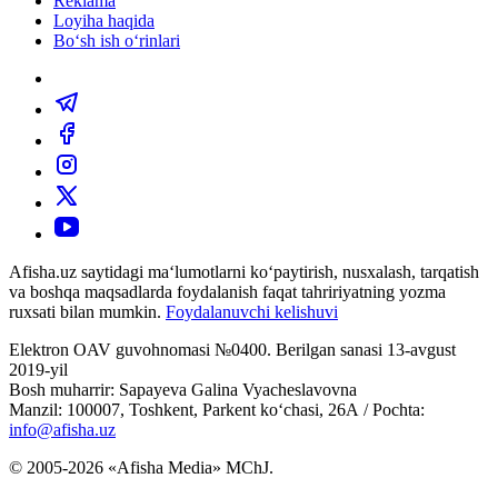
Reklama
Loyiha haqida
Bo‘sh ish o‘rinlari
Afisha.uz saytidagi ma‘lumotlarni ko‘paytirish, nusxalash, tarqatish
va boshqa maqsadlarda foydalanish faqat tahririyatning yozma
ruxsati bilan mumkin.
Foydalanuvchi kelishuvi
Elektron OAV guvohnomasi №0400. Berilgan sanasi 13-avgust
2019-yil
Bosh muharrir: Sapayeva Galina Vyacheslavovna
Manzil: 100007, Toshkent, Parkent ko‘chasi, 26А / Pochta:
info@afisha.uz
© 2005-2026 «Afisha Media» MChJ.