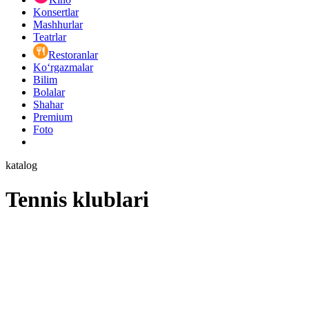
Konsertlar
Mashhurlar
Teatrlar
Restoranlar
Ko‘rgazmalar
Bilim
Bolalar
Shahar
Premium
Foto
katalog
Tennis klublari