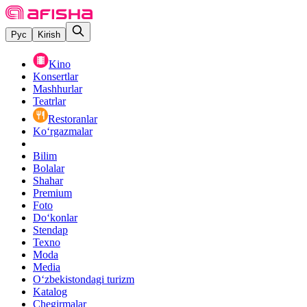
Рус
Kirish
Kino
Konsertlar
Mashhurlar
Teatrlar
Restoranlar
Ko‘rgazmalar
Bilim
Bolalar
Shahar
Premium
Foto
Do‘konlar
Stendap
Texno
Moda
Media
O‘zbekistondagi turizm
Katalog
Chegirmalar