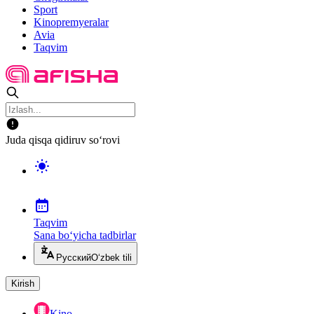
Sport
Kinopremyeralar
Avia
Taqvim
Juda qisqa qidiruv so‘rovi
Taqvim
Sana bo‘yicha tadbirlar
Русский
O‘zbek tili
Kirish
Kino