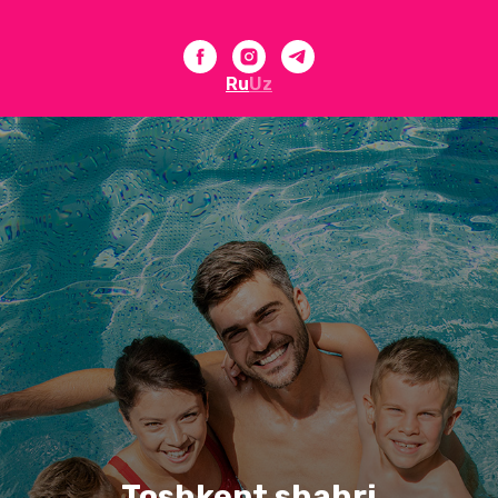
Ru
Uz
Toshkent shahri