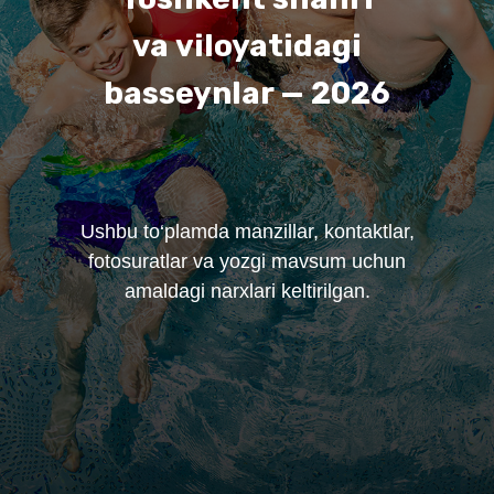
va viloyatidagi
basseynlar — 2026
Ushbu to‘plamda manzillar, kontaktlar,
fotosuratlar va yozgi mavsum uchun
amaldagi narxlari keltirilgan.