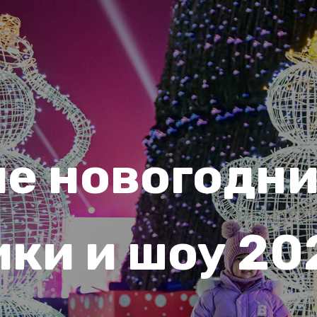
е новогодни
ки и шоу 2