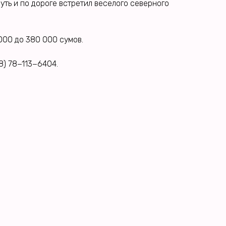
уть и по дороге встретил веселого северного
 000 до 380 000 сумов.
8) 78−113−6404.