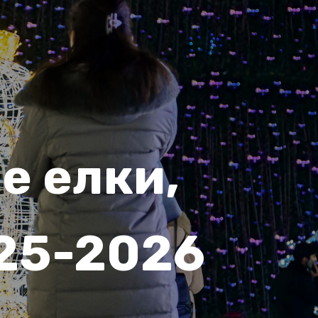
е елки,
025-2026