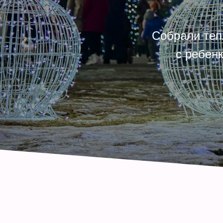
Собрали теп
с ребен