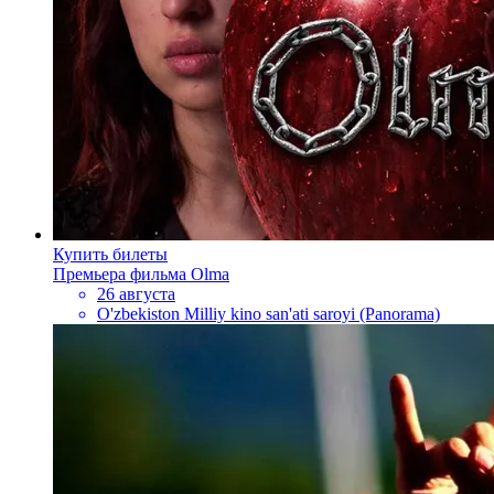
Купить билеты
Премьера фильма Olma
26 августа
O'zbekiston Milliy kino san'ati saroyi (Panorama)