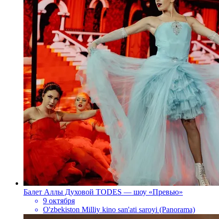
Балет Аллы Духовой TODES — шоу «Превью»
9 октября
O'zbekiston Milliy kino san'ati saroyi (Panorama)