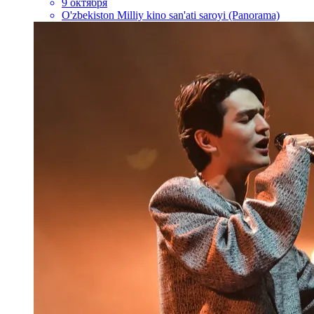
9 октября
O'zbekiston Milliy kino san'ati saroyi (Panorama)