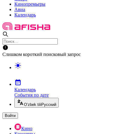
Кинопремьеры
Авиа
Календарь
Слишком короткий поисковый запрос
Календарь
События по дате
O’zbek tili
Русский
Войти
Кино
Концерты