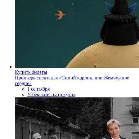
Купить билеты
Премьера спектакля «Синий карлик, или Жемчужное
сердце»
1 сентября
Узбекский театр кукол