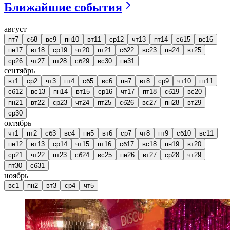
Ближайшие события
август
пт
7
сб
8
вс
9
пн
10
вт
11
ср
12
чт
13
пт
14
сб
15
вс
16
пн
17
вт
18
ср
19
чт
20
пт
21
сб
22
вс
23
пн
24
вт
25
ср
26
чт
27
пт
28
сб
29
вс
30
пн
31
сентябрь
вт
1
ср
2
чт
3
пт
4
сб
5
вс
6
пн
7
вт
8
ср
9
чт
10
пт
11
сб
12
вс
13
пн
14
вт
15
ср
16
чт
17
пт
18
сб
19
вс
20
пн
21
вт
22
ср
23
чт
24
пт
25
сб
26
вс
27
пн
28
вт
29
ср
30
октябрь
чт
1
пт
2
сб
3
вс
4
пн
5
вт
6
ср
7
чт
8
пт
9
сб
10
вс
11
пн
12
вт
13
ср
14
чт
15
пт
16
сб
17
вс
18
пн
19
вт
20
ср
21
чт
22
пт
23
сб
24
вс
25
пн
26
вт
27
ср
28
чт
29
пт
30
сб
31
ноябрь
вс
1
пн
2
вт
3
ср
4
чт
5