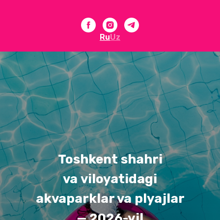
Ru
Uz
Toshkent shahri
va viloyatidagi
akvaparklar va plyajlar
— 2026-yil