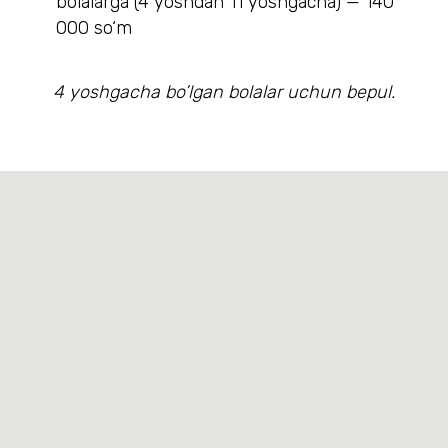
bolalarga (4 yoshdan 11 yoshgacha) — 140
000 so‘m
4 yoshgacha bo’lgan bolalar uchun bepul.