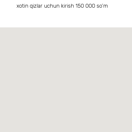
xotin qizlar uchun kirish 150 000 so’m