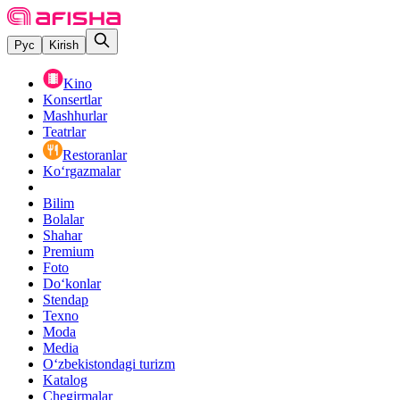
Рус
Kirish
Kino
Konsertlar
Mashhurlar
Teatrlar
Restoranlar
Ko‘rgazmalar
Bilim
Bolalar
Shahar
Premium
Foto
Do‘konlar
Stendap
Texno
Moda
Media
O‘zbekistondagi turizm
Katalog
Chegirmalar