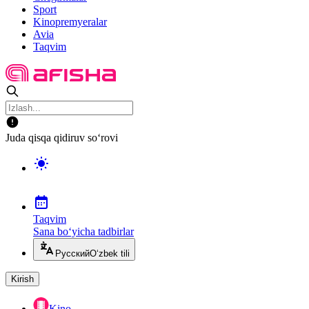
Sport
Kinopremyeralar
Avia
Taqvim
Juda qisqa qidiruv so‘rovi
Taqvim
Sana bo‘yicha tadbirlar
Русский
O‘zbek tili
Kirish
Kino