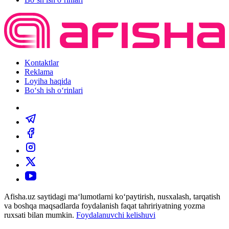
Kontaktlar
Reklama
Loyiha haqida
Bo‘sh ish o‘rinlari
Afisha.uz saytidagi ma‘lumotlarni ko‘paytirish, nusxalash, tarqatish
va boshqa maqsadlarda foydalanish faqat tahririyatning yozma
ruxsati bilan mumkin.
Foydalanuvchi kelishuvi