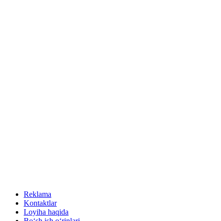
Reklama
Kontaktlar
Loyiha haqida
Bo‘sh ish o‘rinlari