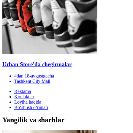
Urban Store’da chegirmalar
4dan 18-avgustgacha
Tashkent City Mall
Reklama
Kontaktlar
Loyiha haqida
Bo‘sh ish o‘rinlari
Yangilik va sharhlar