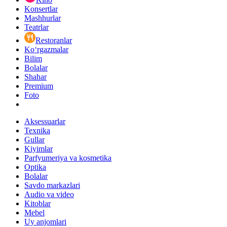
Konsertlar
Mashhurlar
Teatrlar
Restoranlar
Ko‘rgazmalar
Bilim
Bolalar
Shahar
Premium
Foto
Aksessuarlar
Texnika
Gullar
Kiyimlar
Parfyumeriya va kosmetika
Optika
Bolalar
Savdo markazlari
Audio va video
Kitoblar
Mebel
Uy anjomlari