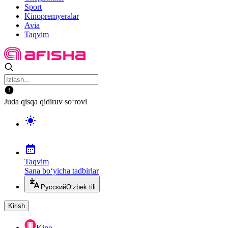
Sport
Kinopremyeralar
Avia
Taqvim
Juda qisqa qidiruv so‘rovi
Taqvim
Sana bo‘yicha tadbirlar
Русский
O‘zbek tili
Kirish
Kino