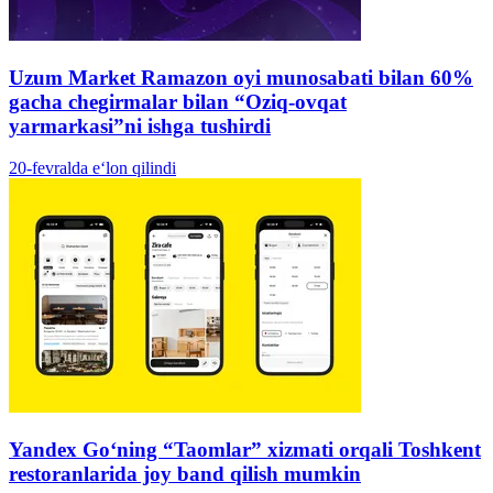
Uzum Market Ramazon oyi munosabati bilan 60%
gacha chegirmalar bilan “Oziq-ovqat
yarmarkasi”ni ishga tushirdi
20-fevralda e‘lon qilindi
Yandex Goʻning “Taomlar” xizmati orqali Toshkent
restoranlarida joy band qilish mumkin