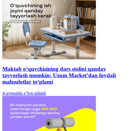
Maktab o‘quvchisining dars stolini qanday
tayyorlash mumkin: Uzum Market’dan foydali
mahsulotlar to‘plami
4-avgustda e‘lon qilindi