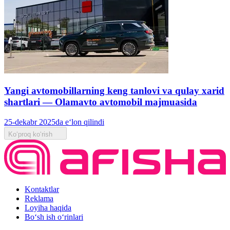
Yangi avtomobillarning keng tanlovi va qulay xarid
shartlari — Olamavto avtomobil majmuasida
25-dekabr 2025da e‘lon qilindi
Ko‘proq ko‘rish
Kontaktlar
Reklama
Loyiha haqida
Bo‘sh ish o‘rinlari