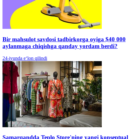
Bir mahsulot savdosi tadbirkorga oyiga $40 000
aylanmaga chiqishga qanday yordam berdi?
24-iyunda e‘lon qilindi
Samarqandda Teplo Store'ning yangi konseptual