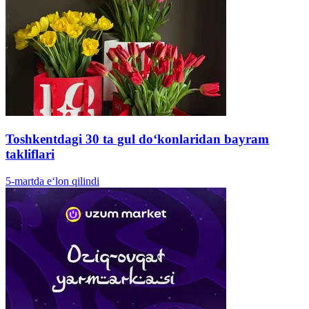
Toshkentdagi 30 ta gul doʻkonlaridan bayram
takliflari
5-martda e‘lon qilindi