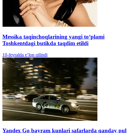
Messika taqinchoqlarining yangi to‘plami
Toshkentdagi butikda taqdim etildi
10-fevralda e‘lon qilindi
Yandex Go bayram kunlari safarlarda qanday pul