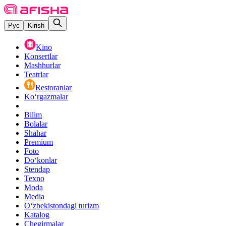
Рус
Kirish
Kino
Konsertlar
Mashhurlar
Teatrlar
Restoranlar
Ko‘rgazmalar
Bilim
Bolalar
Shahar
Premium
Foto
Do‘konlar
Stendap
Texno
Moda
Media
O‘zbekistondagi turizm
Katalog
Chegirmalar