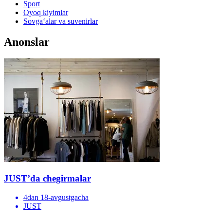
Sport
Oyoq kiyimlar
Sovga‘alar va suvenirlar
Anonslar
JUST’da chegirmalar
4dan 18-avgustgacha
JUST