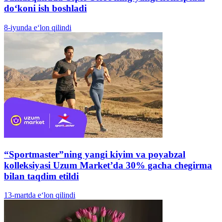
do‘koni ish boshladi
8-iyunda e‘lon qilindi
“Sportmaster”ning yangi kiyim va poyabzal
kolleksiyasi Uzum Market’da 30% gacha chegirma
bilan taqdim etildi
13-martda e‘lon qilindi