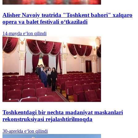
Alisher Navoiy teatrida "Toshkent bahori" xalqaro
opera va balet festivali oʻtkaziladi
14-mayda e‘lon qilindi
Toshkentdagi bir nechta madaniyat maskanlari
rekonstruksiyasi rejalashtirilmoqda
30-aprelda e‘lon qilindi