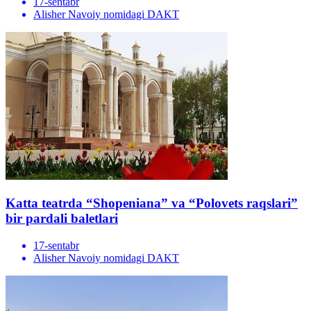
17-sentabr
Alisher Navoiy nomidagi DAKT
Katta teatrda “Shopeniana” va “Polovets raqslari”
bir pardali baletlari
17-sentabr
Alisher Navoiy nomidagi DAKT