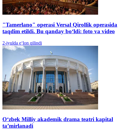
"Tamerlano" operasi Versal Qirollik operasida
taqdim etildi. Bu qanday boʻldi: foto va video
2-iyulda e‘lon qilindi
O‘zbek Milliy akademik drama teatri kapital
ta’mirlanadi