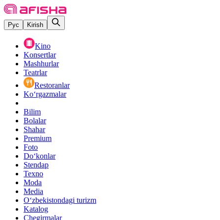
Рус
Kirish
Kino
Konsertlar
Mashhurlar
Teatrlar
Restoranlar
Ko‘rgazmalar
Bilim
Bolalar
Shahar
Premium
Foto
Do‘konlar
Stendap
Texno
Moda
Media
O‘zbekistondagi turizm
Katalog
Chegirmalar