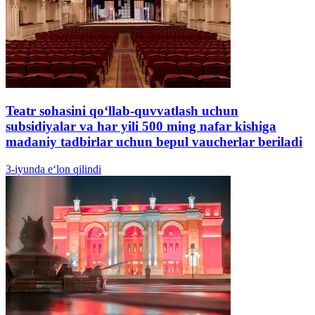
Teatr sohasini qo‘llab-quvvatlash uchun
subsidiyalar va har yili 500 ming nafar kishiga
madaniy tadbirlar uchun bepul vaucherlar beriladi
3-iyunda e‘lon qilindi