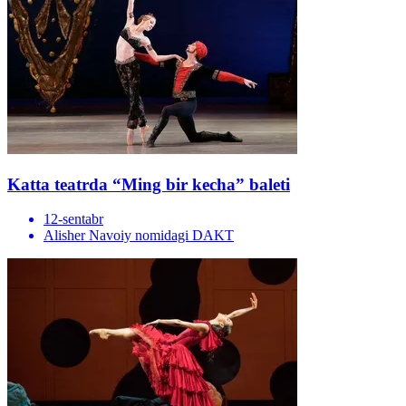
Katta teatrda “Ming bir kecha” baleti
12-sentabr
Alisher Navoiy nomidagi DAKT