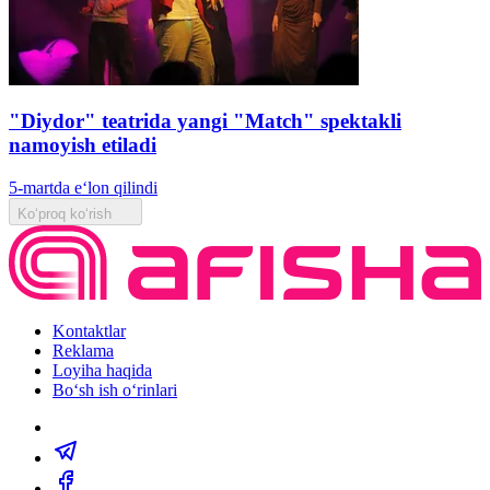
"Diydor" teatrida yangi "Match" spektakli
namoyish etiladi
5-martda e‘lon qilindi
Ko‘proq ko‘rish
Kontaktlar
Reklama
Loyiha haqida
Bo‘sh ish o‘rinlari