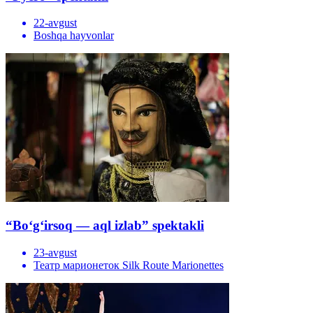
22-avgust
Boshqa hayvonlar
“Bo‘g‘irsoq — aql izlab” spektakli
23-avgust
Театр марионеток Silk Route Marionettes