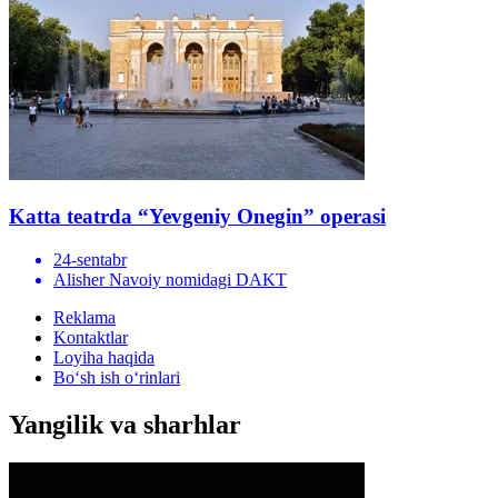
Katta teatrda “Yevgeniy Onegin” operasi
24-sentabr
Alisher Navoiy nomidagi DAKT
Reklama
Kontaktlar
Loyiha haqida
Bo‘sh ish o‘rinlari
Yangilik va sharhlar