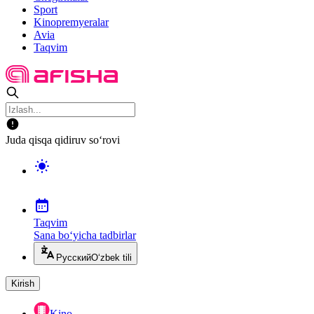
Sport
Kinopremyeralar
Avia
Taqvim
Juda qisqa qidiruv so‘rovi
Taqvim
Sana bo‘yicha tadbirlar
Русский
O‘zbek tili
Kirish
Kino