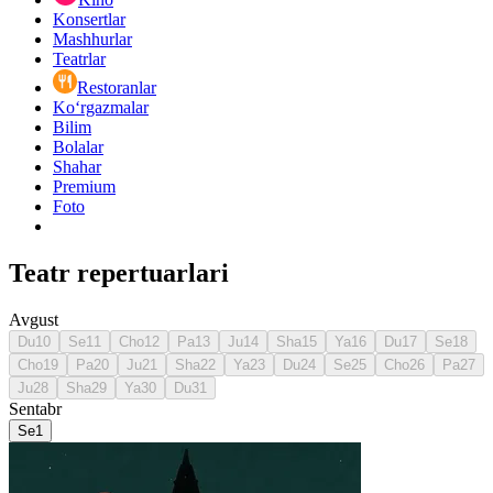
Konsertlar
Mashhurlar
Teatrlar
Restoranlar
Ko‘rgazmalar
Bilim
Bolalar
Shahar
Premium
Foto
Teatr repertuarlari
Avgust
Du
10
Se
11
Cho
12
Pa
13
Ju
14
Sha
15
Ya
16
Du
17
Se
18
Cho
19
Pa
20
Ju
21
Sha
22
Ya
23
Du
24
Se
25
Cho
26
Pa
27
Ju
28
Sha
29
Ya
30
Du
31
Sentabr
Se
1