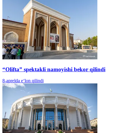
“Olifta” spektakli namoyishi bekor qilindi
8-aprelda e‘lon qilindi