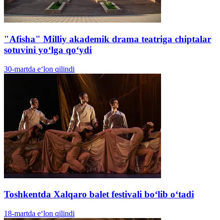
"Afisha" Milliy akademik drama teatriga chiptalar
sotuvini yoʻlga qoʻydi
30-martda e‘lon qilindi
Toshkentda Xalqaro balet festivali bo‘lib o‘tadi
18-martda e‘lon qilindi