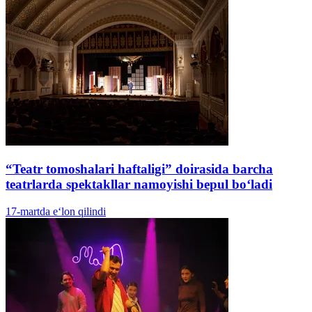
“Teatr tomoshalari haftaligi” doirasida barcha
teatrlarda spektakllar namoyishi bepul boʻladi
17-martda e‘lon qilindi