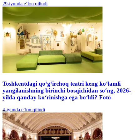
29-iyunda e‘lon qilindi
Toshkentdagi qo‘g‘irchoq teatri keng ko‘lamli
yangilanishning birinchi bosqichidan so‘ng, 2026-
yilda qanday ko‘rinishga ega bo‘ldi? Foto
4-iyunda e‘lon qilindi