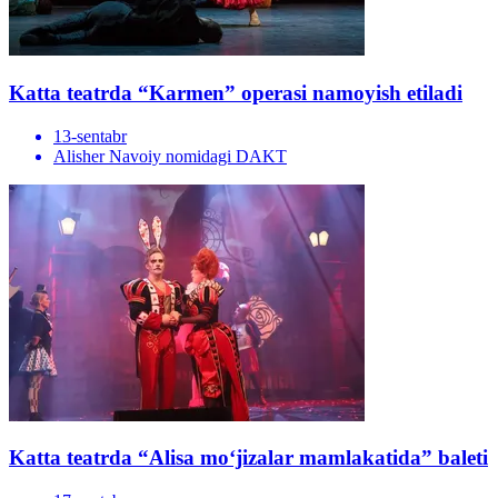
Katta teatrda “Karmen” operasi namoyish etiladi
13-sentabr
Alisher Navoiy nomidagi DAKT
Katta teatrda “Alisa mo‘jizalar mamlakatida” baleti