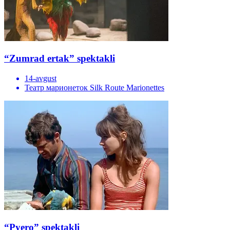
“Zumrad ertak” spektakli
14-avgust
Театр марионеток Silk Route Marionettes
“Pyero” spektakli