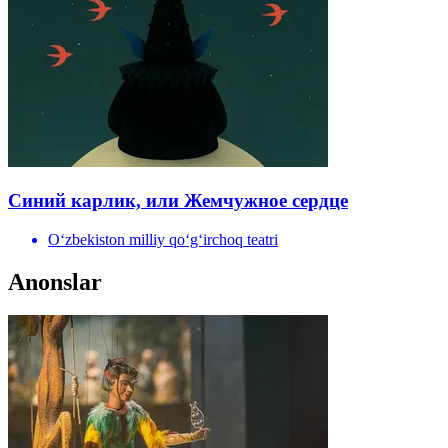
Синий карлик, или Жемчужное сердце
Oʻzbekiston milliy qoʻgʻirchoq teatri
Anonslar