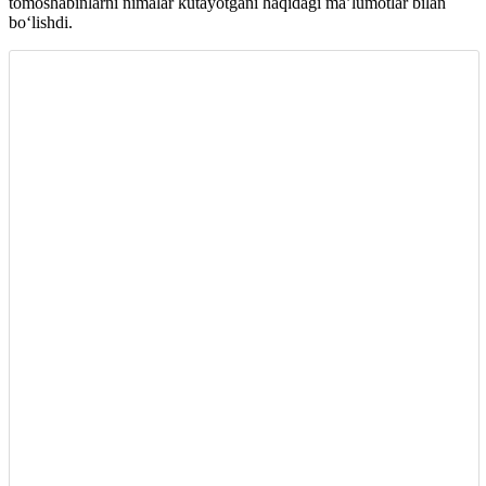
tomoshabinlarni nimalar kutayotgani haqidagi ma’lumotlar bilan
boʻlishdi.