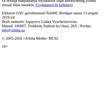
va boshqa maqsadlarda foydalanish faqat tahririyatning yozma
ruxsati bilan mumkin.
Foydalanuvchi kelishuvi
Elektron OAV guvohnomasi №0400. Berilgan sanasi 13-avgust
2019-yil
Bosh muharrir: Sapayeva Galina Vyacheslavovna
Manzil: 100007, Toshkent, Parkent ko‘chasi, 26А / Pochta:
info@afisha.uz
© 2005-2026 «Afisha Media» MChJ.
18+