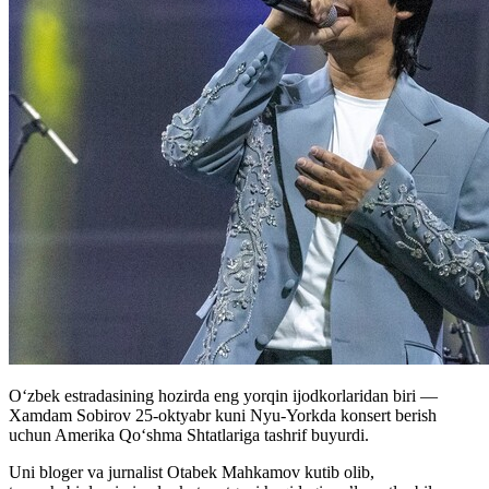
Oʻzbek estradasining hozirda eng yorqin ijodkorlaridan biri —
Xamdam Sobirov 25-oktyabr kuni Nyu-Yorkda konsert berish
uchun Amerika Qoʻshma Shtatlariga tashrif buyurdi.
Uni bloger va jurnalist Otabek Mahkamov kutib olib,