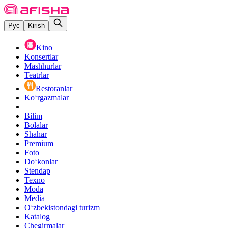
Рус
Kirish
Kino
Konsertlar
Mashhurlar
Teatrlar
Restoranlar
Ko‘rgazmalar
Bilim
Bolalar
Shahar
Premium
Foto
Do‘konlar
Stendap
Texno
Moda
Media
O‘zbekistondagi turizm
Katalog
Chegirmalar