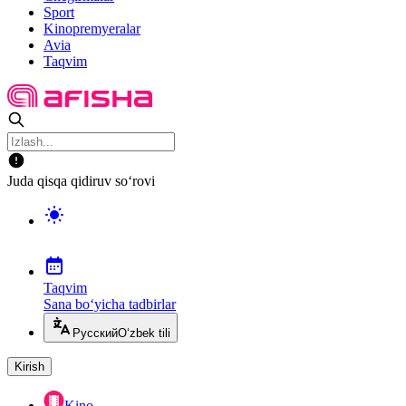
Sport
Kinopremyeralar
Avia
Taqvim
Juda qisqa qidiruv so‘rovi
Taqvim
Sana bo‘yicha tadbirlar
Русский
O‘zbek tili
Kirish
Kino