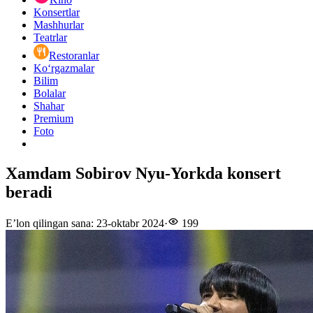
Konsertlar
Mashhurlar
Teatrlar
Restoranlar
Ko‘rgazmalar
Bilim
Bolalar
Shahar
Premium
Foto
Xamdam Sobirov Nyu-Yorkda konsert
beradi
E’lon qilingan sana
:
23-oktabr 2024
·
199