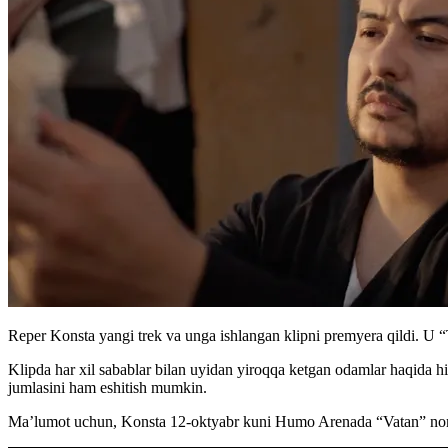
Reper Konsta yangi trek va unga ishlangan klipni premyera qildi. U 
Klipda har xil sabablar bilan uyidan yiroqqa ketgan odamlar haqida h
jumlasini ham eshitish mumkin.
Ma’lumot uchun, Konsta 12-oktyabr kuni Humo Arenada “Vatan” nomli