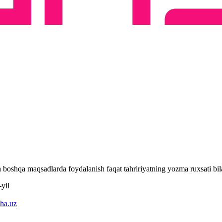
 va boshqa maqsadlarda foydalanish faqat tahririyatning yozma ruxsati 
yil
ha.uz