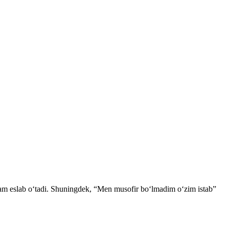
 ham eslab oʻtadi. Shuningdek, “Men musofir boʻlmadim oʻzim istab”