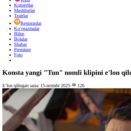
Konsertlar
Mashhurlar
Teatrlar
Restoranlar
Ko‘rgazmalar
Bilim
Bolalar
Shahar
Premium
Foto
Konsta yangi "Tun" nomli klipini e'lon qil
E’lon qilingan sana
:
15-sentabr 2025
·
126