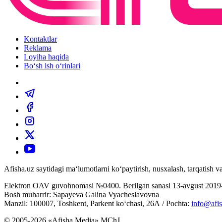
Kontaktlar
Reklama
Loyiha haqida
Bo‘sh ish o‘rinlari
Afisha.uz saytidagi ma‘lumotlarni ko‘paytirish, nusxalash, tarqatish
Elektron OAV guvohnomasi №0400. Berilgan sanasi 13-avgust 2019-
Bosh muharrir: Sapayeva Galina Vyacheslavovna
Manzil: 100007, Toshkent, Parkent ko‘chasi, 26А / Pochta:
info@afis
© 2005-2026 «Afisha Media» MChJ.