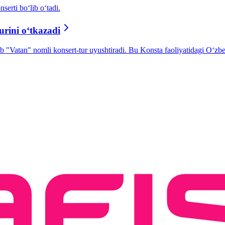
rti bo‘lib o‘tadi.
rini oʻtkazadi
Vatan" nomli konsert-tur uyushtiradi. Bu Konsta faoliyatidagi Oʻzbekis