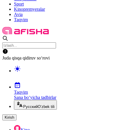
Sport
Kinopremyeralar
Avia
Taqvim
Juda qisqa qidiruv so‘rovi
Taqvim
Sana bo‘yicha tadbirlar
Русский
O‘zbek tili
Kirish
Kino