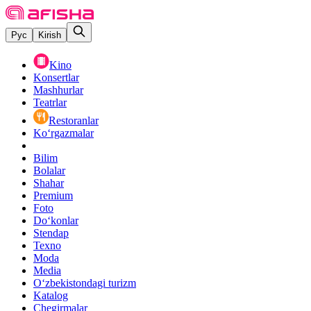
Рус
Kirish
Kino
Konsertlar
Mashhurlar
Teatrlar
Restoranlar
Ko‘rgazmalar
Bilim
Bolalar
Shahar
Premium
Foto
Do‘konlar
Stendap
Texno
Moda
Media
O‘zbekistondagi turizm
Katalog
Chegirmalar