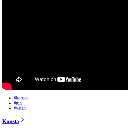
#
konsta
#
tun
#
vatan
Konsta