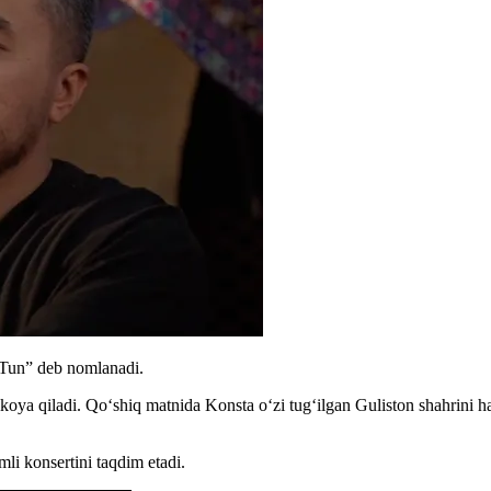
“Tun” deb nomlanadi.
ikoya qiladi. Qoʻshiq matnida Konsta oʻzi tugʻilgan Guliston shahrini
 konsertini taqdim etadi.