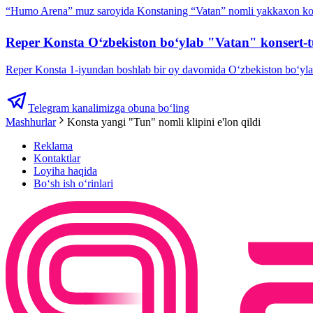
“Humo Arena” muz saroyida Konstaning “Vatan” nomli yakkaxon konse
Reper Konsta Oʻzbekiston boʻylab "Vatan" konsert-tu
Reper Konsta 1-iyundan boshlab bir oy davomida Oʻzbekiston boʻylab "
Telegram kanalimizga obuna bo‘ling
Mashhurlar
Konsta yangi "Tun" nomli klipini e'lon qildi
Reklama
Kontaktlar
Loyiha haqida
Bo‘sh ish o‘rinlari