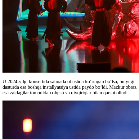
U 2024-yilgi konsertida sahnada ot ustida ko‘ringan bo‘lsa, bu yilgi
dasturda esa boshqa installyatsiya ustida paydo bo‘ldi. Mazkur obraz
esa zaldagilar tomonidan olqish va qiyqiriqlar bilan qarshi olindi.