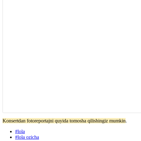
Konsertdan fotoreportajni quyida tomosha qilishingiz mumkin
.
#
lola
#
lola ozicha