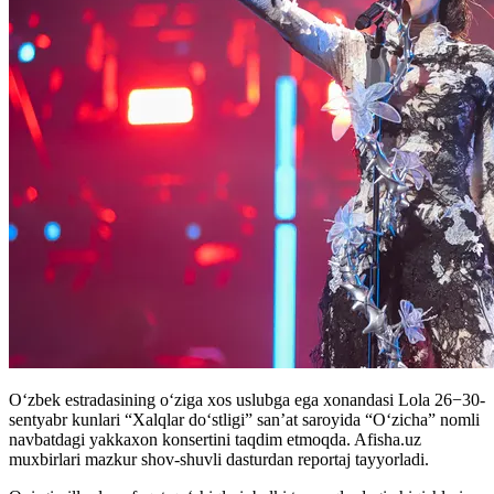
O‘zbek estradasining o‘ziga xos uslubga ega xonandasi Lola 26−30-
sentyabr kunlari “Xalqlar do‘stligi” san’at saroyida “O‘zicha” nomli
navbatdagi yakkaxon konsertini taqdim etmoqda. Afisha.uz
muxbirlari mazkur shov-shuvli dasturdan reportaj tayyorladi.