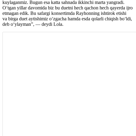
kuylaganmiz. Bugun esa katta sahnada ikkinchi marta yangradi.
O‘tgan yillar davomida biz bu duetni hech qachon hech qayerda ijro
etmagan edik. Bu safargi konsertimda Rayhonning ishtirok etishi
va birga duet aytishimiz o‘zgacha hamda esda qolarli chiqish bo‘ldi,
deb o‘ylayman”, — deydi Lola.