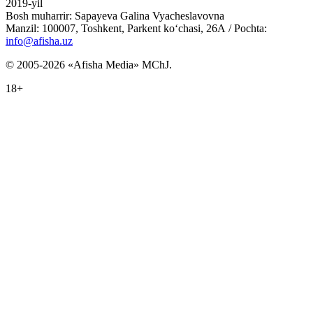
2019-yil
Bosh muharrir: Sapayeva Galina Vyacheslavovna
Manzil: 100007, Toshkent, Parkent ko‘chasi, 26А / Pochta:
info@afisha.uz
© 2005-2026 «Afisha Media» MChJ.
18+