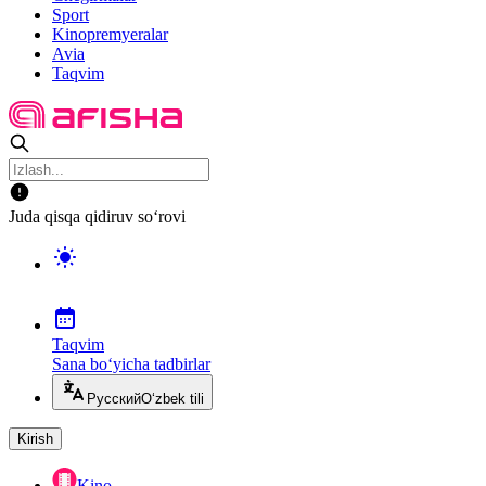
Sport
Kinopremyeralar
Avia
Taqvim
Juda qisqa qidiruv so‘rovi
Taqvim
Sana bo‘yicha tadbirlar
Русский
O‘zbek tili
Kirish
Kino