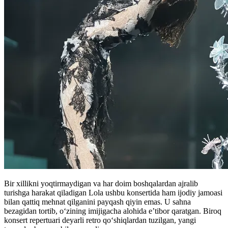
Bir xillikni yoqtirmaydigan va har doim boshqalardan ajralib
turishga harakat qiladigan Lola ushbu konsertida ham ijodiy jamoasi
bilan qattiq mehnat qilganini payqash qiyin emas. U sahna
bezagidan tortib, o‘zining imijigacha alohida e’tibor qaratgan. Biroq
konsert repertuari deyarli retro qo‘shiqlardan tuzilgan, yangi