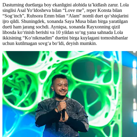
Dasturning duetlarga boy ekanligini alohida ta’kidlash zarur. Lola
singlisi Asal Yo‘ldosheva bilan “Love me”, reper Konsta bilan
“Sog‘inch”, Ruhsora Emm bilan “Alam” nomli duet qo‘shiqlarini
ijro qildi. Shuningdek, xonanda Saya Musa bilan birga yaratilgan
dueti ham jarang sochdi. Ayniqsa, xonanda Rayxonning qizil
libosda ko‘rinish berishi va 10 yildan so‘ng yana sahnada Lola
ikkisining “Ko‘nikmadim” duetini birga kuylagani tomoshibanlar
uchun kutilmagan sovg‘a bo‘ldi, deyish mumkin.