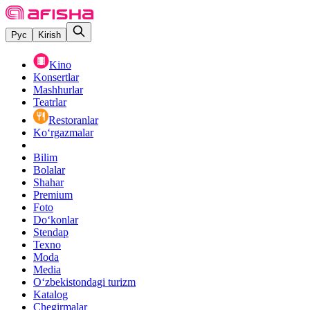
Рус
Kirish
Kino
Konsertlar
Mashhurlar
Teatrlar
Restoranlar
Ko‘rgazmalar
Bilim
Bolalar
Shahar
Premium
Foto
Do‘konlar
Stendap
Texno
Moda
Media
O‘zbekistondagi turizm
Katalog
Chegirmalar