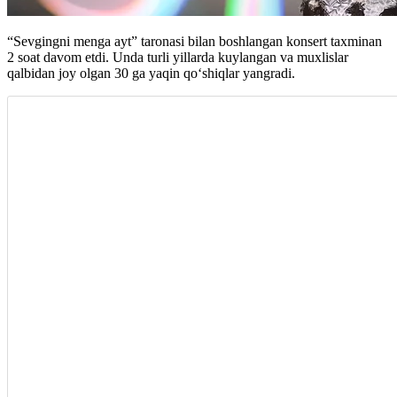
“Sevgingni menga ayt” taronasi bilan boshlangan konsert taxminan
2 soat davom etdi. Unda turli yillarda kuylangan va muxlislar
qalbidan joy olgan 30 ga yaqin qo‘shiqlar yangradi.