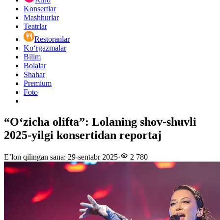
Konsertlar
Mashhurlar
Teatrlar
Restoranlar
Ko‘rgazmalar
Bilim
Bolalar
Shahar
Premium
Foto
“O‘zicha olifta”: Lolaning shov-shuvli
2025-yilgi konsertidan reportaj
E’lon qilingan sana
:
29-sentabr 2025
·
2 780