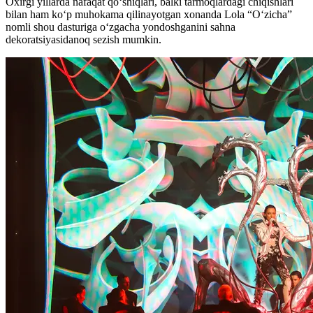
Oxirgi yillarda nafaqat qo‘shiqlari, balki tarmoqlardagi chiqishlari
bilan ham ko‘p muhokama qilinayotgan xonanda Lola “O‘zicha”
nomli shou dasturiga o‘zgacha yondoshganini sahna
dekoratsiyasidanoq sezish mumkin.