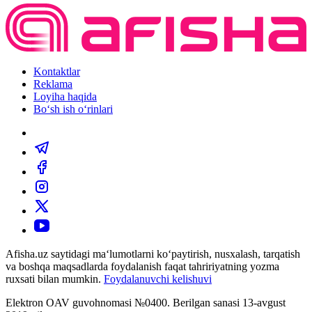
Kontaktlar
Reklama
Loyiha haqida
Bo‘sh ish o‘rinlari
Afisha.uz saytidagi ma‘lumotlarni ko‘paytirish, nusxalash, tarqatish
va boshqa maqsadlarda foydalanish faqat tahririyatning yozma
ruxsati bilan mumkin.
Foydalanuvchi kelishuvi
Elektron OAV guvohnomasi №0400. Berilgan sanasi 13-avgust