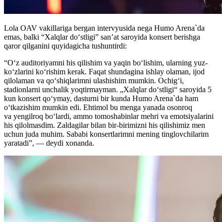
Lola OAV vakillariga bergan intervyusida nega Humo Arena`da
emas, balki “Xalqlar do‘stligi” san’at saroyida konsert berishga
qaror qilganini quyidagicha tushuntirdi:
“O‘z auditoriyamni his qilishim va yaqin bo‘lishim, ularning yuz-
ko‘zlarini ko‘rishim kerak. Faqat shundagina ishlay olaman, ijod
qilolaman va qo‘shiqlarimni ulashishim mumkin. Ochig‘i,
stadionlarni unchalik yoqtirmayman. „Xalqlar do‘stligi“ saroyida 5
kun konsert qo‘ymay, dasturni bir kunda Humo Arena`da ham
o‘tkazishim mumkin edi. Ehtimol bu menga yanada osonroq
va yengilroq bo‘lardi, ammo tomoshabinlar mehri va emotsiyalarini
his qilolmasdim. Zaldagilar bilan bir-birimizni his qilishimiz men
uchun juda muhim. Sababi konsertlarimni mening tinglovchilarim
yaratadi”, — deydi xonanda.