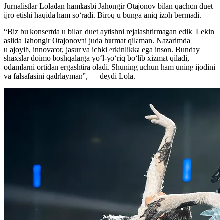
Jurnalistlar Loladan hamkasbi Jahongir Otajonov bilan qachon duet
ijro etishi haqida ham so‘radi. Biroq u bunga aniq izoh bermadi.
“Biz bu konsertda u bilan duet aytishni rejalashtirmagan edik. Lekin
aslida Jahongir Otajonovni juda hurmat qilaman. Nazarimda
u ajoyib, innovator, jasur va ichki erkinlikka ega inson. Bunday
shaxslar doimo boshqalarga yo‘l-yo‘riq bo‘lib xizmat qiladi,
odamlarni ortidan ergashtira oladi. Shuning uchun ham uning ijodini
va falsafasini qadrlayman”, — deydi Lola.