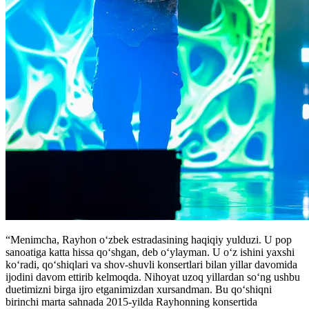
“Menimcha, Rayhon o‘zbek estradasining haqiqiy yulduzi. U pop
sanoatiga katta hissa qo‘shgan, deb o‘ylayman. U o‘z ishini yaxshi
ko‘radi, qo‘shiqlari va shov-shuvli konsertlari bilan yillar davomida
ijodini davom ettirib kelmoqda. Nihoyat uzoq yillardan so‘ng ushbu
duetimizni birga ijro etganimizdan xursandman. Bu qo‘shiqni
birinchi marta sahnada 2015-yilda Rayhonning konsertida