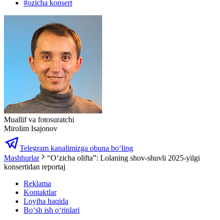
#
ozicha konsert
Muallif va fotosuratchi
Mirolim Isajonov
Telegram kanalimizga obuna bo‘ling
Mashhurlar
“O‘zicha olifta”: Lolaning shov-shuvli 2025-yilgi
konsertidan reportaj
Reklama
Kontaktlar
Loyiha haqida
Bo‘sh ish o‘rinlari