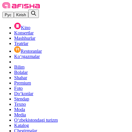
Рус
Kirish
Kino
Konsertlar
Mashhurlar
Teatrlar
Restoranlar
Ko‘rgazmalar
Bilim
Bolalar
Shahar
Premium
Foto
Do‘konlar
Stendap
Texno
Moda
Media
O‘zbekistondagi turizm
Katalog
Chegirmalar