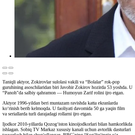
Taniqli aktyor, Zokirovlar sulolasi vakili va “Bolalar” rok-pop
guruhining asoschilaridan biri Javohir Zokirov hozirda 53 yoshda. U
“Panoh"da salbiy qahramon — Humoyun Zarif rolini ijro etgan.
Aktyor 1996-yildan beri muntazam ravishda katta ekranlarda
ko‘rinish berib kelmoqda. U faoliyati davomida 50 ga yaqin film
va seriallarda turli darajadagi rollarni ijro etgan.
Ijodkor 2010-yillarda Qozog‘iston kinoijodkorlari bilan hamkorlikda
ishlagan. Sobiq TV Markaz xususiy kanali uchun avtorlik dasturlari
tayyorlash bilan shug‘ullangan. BBC`ning “Sog‘lig‘ingiz o‘z