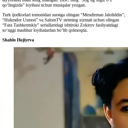
qo‘lingizda” loyihasi uchun musiqalar yozgan.
Turk ijodkorlari tomonidan suratga olingan “Mendirman Jaloliddin”,
“Hukmdor Usmon” va SalomTV striming xizmati uchun olingan
“Fara Tashkentskiy” seriallaridagi ishtiroki Zokirov faoliyatidagi
so‘nggi mashhur loyihalardan bo‘lib qolmoqda.
Shahlo Hojiyeva