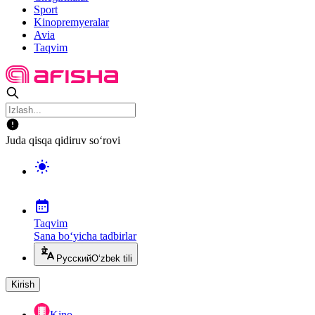
Sport
Kinopremyeralar
Avia
Taqvim
Juda qisqa qidiruv so‘rovi
Taqvim
Sana bo‘yicha tadbirlar
Русский
O‘zbek tili
Kirish
Kino