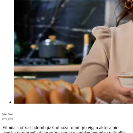
Filmda sho‘x-shaddod qiz Gulnoza rolini ijro etgan aktrisa bir
qancha yorqin rollaridan so‘ng san’at olamidan butunlay yo‘qolib