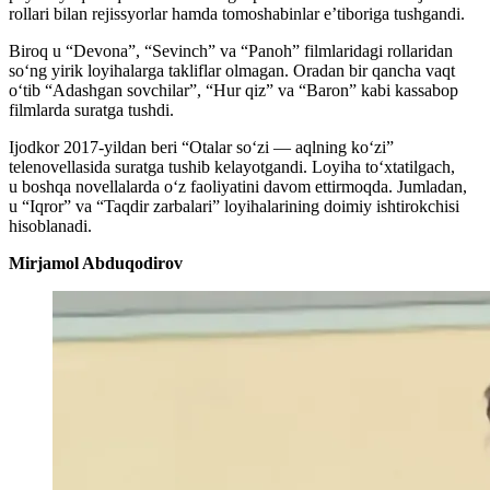
rollari bilan rejissyorlar hamda tomoshabinlar e’tiboriga tushgandi.
Biroq u “Devona”, “Sevinch” va “Panoh” filmlaridagi rollaridan
so‘ng yirik loyihalarga takliflar olmagan. Oradan bir qancha vaqt
o‘tib “Adashgan sovchilar”, “Hur qiz” va “Baron” kabi kassabop
filmlarda suratga tushdi.
Ijodkor 2017-yildan beri “Otalar so‘zi — aqlning ko‘zi”
telenovellasida suratga tushib kelayotgandi. Loyiha to‘xtatilgach,
u boshqa novellalarda o‘z faoliyatini davom ettirmoqda. Jumladan,
u “Iqror” va “Taqdir zarbalari” loyihalarining doimiy ishtirokchisi
hisoblanadi.
Mirjamol Abduqodirov