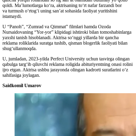
qoldi. Ma’lumotlarga ko‘ra, aktrisaning to‘rt nafar farzandi bor
va turmush o‘rtog‘i uning san’at sohasida faoliyat yuritishini
istamaydi.
U “Panoh”, “Zumrad va Qimmat” filmlari hamda Ozoda
Nursaidovaning “Yor-yor” klipidagi ishtiroki bilan tomoshabinlarga
yaxshi tanish hisoblanadi. Aktrisa so‘nggi yillarda bir qancha
reklama roliklarida suratga tushib, qisman blogerlik faoliyati bilan
shug‘ullanmoqda.
U, jumladan, 2023-yilda Perfect University uchun tasvirga olingan
qabulga targ‘ib qiluvchi reklama roligida abituriyentning onasi rolini
ijro etgan. Aktrisa ushbu jarayonda olingan kadrorti suratlarini o‘z
sahifasiga joylagan.
Saidkomil Umarov