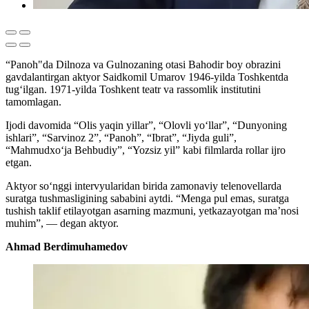
“Panoh"da Dilnoza va Gulnozaning otasi Bahodir boy obrazini
gavdalantirgan aktyor Saidkomil Umarov 1946-yilda Toshkentda
tug‘ilgan. 1971-yilda Toshkent teatr va rassomlik institutini
tamomlagan.
Ijodi davomida “Olis yaqin yillar”, “Olovli yo‘llar”, “Dunyoning
ishlari”, “Sarvinoz 2”, “Panoh”, “Ibrat”, “Jiyda guli”,
“Mahmudxo‘ja Behbudiy”, “Yozsiz yil” kabi filmlarda rollar ijro
etgan.
Aktyor so‘nggi intervyularidan birida zamonaviy telenovellarda
suratga tushmasligining sababini aytdi. “Menga pul emas, suratga
tushish taklif etilayotgan asarning mazmuni, yetkazayotgan ma’nosi
muhim”, — degan aktyor.
Ahmad Berdimuhamedov