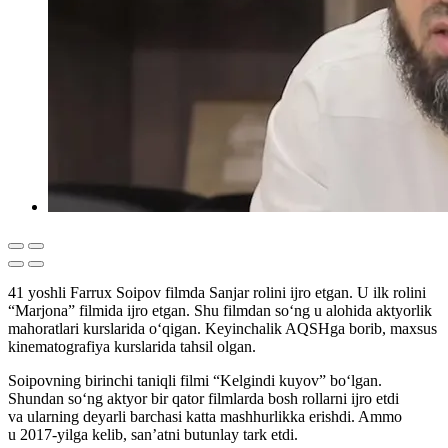
41 yoshli Farrux Soipov filmda Sanjar rolini ijro etgan. U ilk rolini
“Marjona” filmida ijro etgan. Shu filmdan so‘ng u alohida aktyorlik
mahoratlari kurslarida o‘qigan. Keyinchalik AQSHga borib, maxsus
kinematografiya kurslarida tahsil olgan.
Soipovning birinchi taniqli filmi “Kelgindi kuyov” bo‘lgan.
Shundan so‘ng aktyor bir qator filmlarda bosh rollarni ijro etdi
va ularning deyarli barchasi katta mashhurlikka erishdi. Ammo
u 2017-yilga kelib, san’atni butunlay tark etdi.