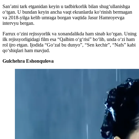
San’atni tark etganidan keyin u tadbirkorlik bilan shug‘ullanishga
o‘tgan. U bundan keyin ancha vaqt ekranlarda ko‘rinish bermagan
va 2018-yilga kelib umraga borgan vaqtida Jasur Hamroyevga
intervyu bergan.
Farrux o‘zini rejissyorlik va xonandalikda ham sinab ko‘rgan. Uning
ilk rejissyorligidagi film esa “Qalbim o‘g‘risi” bo‘lib, unda o‘zi ham
rol ijro etgan. Ijodida “Goʻzal bu dunyo”, “Sen kechir”, “Nafs” kabi
qo‘shiqlari ham mavjud.
Gulchehra Eshonqulova