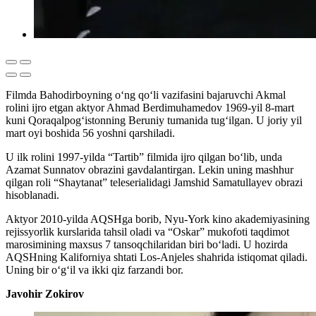
Filmda Bahodirboyning o‘ng qo‘li vazifasini bajaruvchi Akmal
rolini ijro etgan aktyor Ahmad Berdimuhamedov 1969-yil 8-mart
kuni Qoraqalpog‘istonning Beruniy tumanida tug‘ilgan. U joriy yil
mart oyi boshida 56 yoshni qarshiladi.
U ilk rolini 1997-yilda “Tartib” filmida ijro qilgan bo‘lib, unda
Azamat Sunnatov obrazini gavdalantirgan. Lekin uning mashhur
qilgan roli “Shaytanat” teleserialidagi Jamshid Samatullayev obrazi
hisoblanadi.
Aktyor 2010-yilda AQSHga borib, Nyu-York kino akademiyasining
rejissyorlik kurslarida tahsil oladi va “Oskar” mukofoti taqdimot
marosimining maxsus 7 tansoqchilaridan biri bo‘ladi. U hozirda
AQSHning Kaliforniya shtati Los-Anjeles shahrida istiqomat qiladi.
Uning bir o‘g‘il va ikki qiz farzandi bor.
Javohir Zokirov