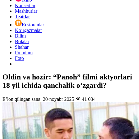
Konsertlar
Mashhurlar
Teatrlar
Restoranlar
Ko‘rgazmalar
Bilim
Bolalar
Shahar
Premium
Foto
Oldin va hozir: “Panoh” filmi aktyorlari
18 yil ichida qanchalik o‘zgardi?
E’lon qilingan sana
:
20-noyabr 2025
·
41 034