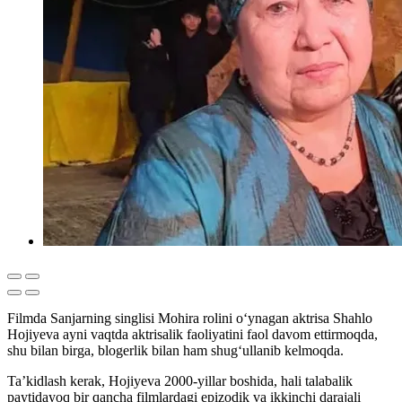
Filmda Sanjarning singlisi Mohira rolini o‘ynagan aktrisa Shahlo
Hojiyeva ayni vaqtda aktrisalik faoliyatini faol davom ettirmoqda,
shu bilan birga, blogerlik bilan ham shug‘ullanib kelmoqda.
Ta’kidlash kerak, Hojiyeva 2000-yillar boshida, hali talabalik
paytidayoq bir qancha filmlardagi epizodik va ikkinchi darajali