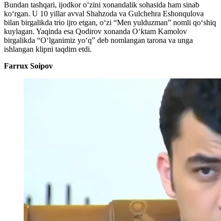
Bundan tashqari, ijodkor o‘zini xonandalik sohasida ham sinab
ko‘rgan. U 10 yillar avval Shahzoda va Gulchehra Eshonqulova
bilan birgalikda trio ijro etgan, o‘zi “Men yulduzman” nomli qo‘shiq
kuylagan. Yaqinda esa Qodirov xonanda O‘ktam Kamolov
birgalikda “O‘lganimiz yo‘q” deb nomlangan tarona va unga
ishlangan klipni taqdim etdi.
Farrux Soipov