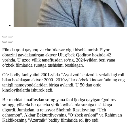
Filmda qoni qaynoq va cho‘rtkesar yigit hisoblanmish Elyor
obrazini gavdalantirgan aktyor Ulug‘bek Qodirov hozirda 42
yoshda. U uzoq yillik tanaffusdan so‘ng, 2024-yildan beri yana
o‘zbek filmlarida suratga tushishni boshlagan.
O‘z ijodiy faoliyatini 2001-yilda “Ayol zoti” epizodik serialidagi roli
bilan boshlagan aktyor 2000−2010-yillar o‘zbek kinosan’atining eng
taniqli namoyondalaridan biriga aylandi. U 50 dan ortiq
kinoloyihalarda ishtirok etdi.
Bir muddat tanaffusdan so‘ng yana faol ijodga qaytgan Qodirov
so‘nggi yillarda bir qancha yirik loyihalarda suratga tushishga
ulgurdi. Jumladan, u rejissyor Shohruh Rasulovning “Uch
qahramon”, Akbar Bekturdiyevning “O‘zbek arsloni” va Rahimjan
Kaldikozning “Azartnik” badiiy filmlarida rol ijro etdi.