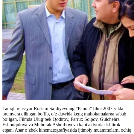
Taniqli rejissyor Rustam Sa’diyevning “Panoh” filmi 2007-yilda
premyera qilingan bo‘lib, o‘z davrida keng muhokamalarga sabab
bo‘lgan. Filmda Ulug‘bek Qodirov, Farrux Soipov, Gulchehra
Eshonqulova va Muborak Ashurboyeva kabi aktyorlar ishtirok
etgan. Asar o‘zbek kinematografiyasida ijtimoiy muammolarni ochiq