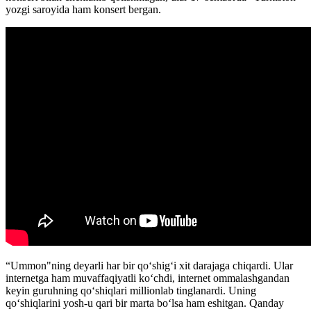
yozgi saroyida ham konsert bergan.
“Ummon"ning deyarli har bir qoʻshigʻi xit darajaga chiqardi. Ular
internetga ham muvaffaqiyatli koʻchdi, internet ommalashgandan
keyin guruhning qoʻshiqlari millionlab tinglanardi. Uning
qoʻshiqlarini yosh-u qari bir marta boʻlsa ham eshitgan. Qanday