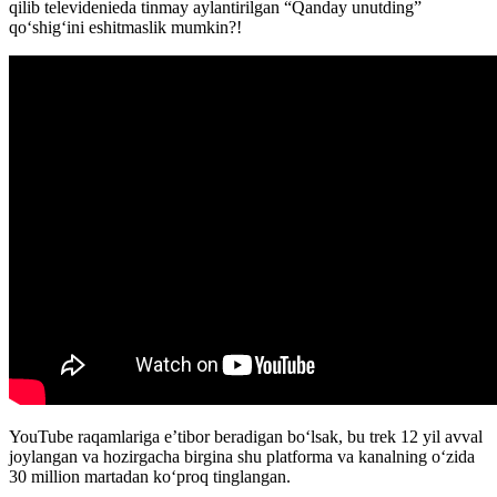
qilib televidenieda tinmay aylantirilgan “Qanday unutding”
qoʻshigʻini eshitmaslik mumkin?!
YouTube raqamlariga e’tibor beradigan boʻlsak, bu trek 12 yil avval
joylangan va hozirgacha birgina shu platforma va kanalning oʻzida
30 million martadan koʻproq tinglangan.