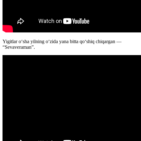
Yigitlar oʻsha yilning oʻzida yana bitta qoʻshiq chiqargan —
“Sevaveraman”.