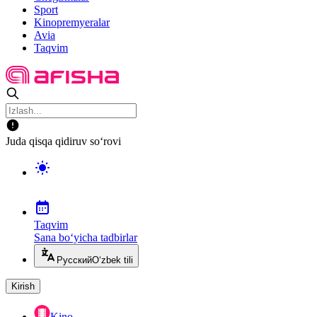
Sport
Kinopremyeralar
Avia
Taqvim
Juda qisqa qidiruv so‘rovi
Taqvim
Sana bo‘yicha tadbirlar
Русский
O‘zbek tili
Kirish
Kino