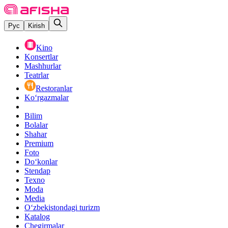
Рус
Kirish
Kino
Konsertlar
Mashhurlar
Teatrlar
Restoranlar
Ko‘rgazmalar
Bilim
Bolalar
Shahar
Premium
Foto
Do‘konlar
Stendap
Texno
Moda
Media
O‘zbekistondagi turizm
Katalog
Chegirmalar