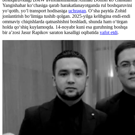
Yangishahar ko‘chasiga qarab harakatlanayotganda rul boshqaruvini
yo‘qotib, yo‘l transport hodisasiga
uchragan
. O‘sha paytda Zohid
jonlantirish bo‘limiga tushib qolgan. 2025-yilga kelibgina endi-endi
ommaviy chiqishlarda qatnashishni boshladi, shunda ham o‘tirgan
holda qo‘shiq kuylamoqda. 14-noyabr kuni esa guruhning boshqa
bir aʼzosi Jasur Rapikov saraton kasalligi oqibatida
vafot etdi
.