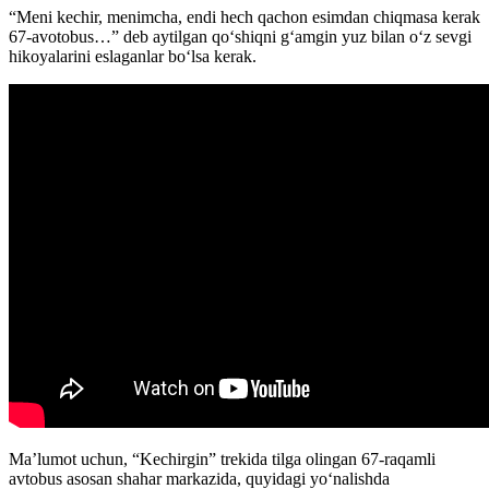
“Meni kechir, menimcha, endi hech qachon esimdan chiqmasa kerak
67-avotobus…” deb aytilgan qoʻshiqni gʻamgin yuz bilan oʻz sevgi
hikoyalarini eslaganlar boʻlsa kerak.
Ma’lumot uchun, “Kechirgin” trekida tilga olingan 67-raqamli
avtobus asosan shahar markazida, quyidagi yoʻnalishda