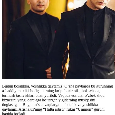
Bugun bolalikka, yoshlikka qaytamiz. Oʻsha paytlarda bu guruhning
ashaddiy muxlisi boʻlganlarning koʻpi hozir oila, bola-chaqa,
turmush tashvishlari bilan yuribdi. Vaqtida esa ular oʻzbek shou
biznesini yangi darajaga koʻtargan yigitlarning musiqasini
tinglashgan. Bugun oʻsha vaqtlarga — bolalik va yoshlikka
qaytamiz. Afisha.uz'ning “Hafta artisti” rukni “Ummon” guruhi
haqida boʻladi.