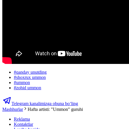
#
qanday unutding
#
shoxrux ummon
#
ummon
#
zohid ummon
Telegram kanalimizga obuna bo‘ling
Mashhurlar
Hafta artisti: "Ummon" guruhi
Reklama
Kontaktlar