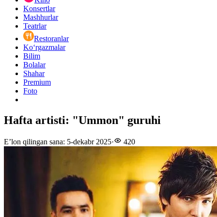
Konsertlar
Mashhurlar
Teatrlar
Restoranlar
Ko‘rgazmalar
Bilim
Bolalar
Shahar
Premium
Foto
Hafta artisti: "Ummon" guruhi
E’lon qilingan sana
:
5-dekabr 2025
·
420