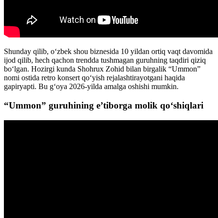
Shunday qilib, oʻzbek shou biznesida 10 yildan ortiq vaqt davomida
ijod qilib, hech qachon trendda tushmagan guruhning taqdiri qiziq
boʻlgan. Hozirgi kunda Shohrux Zohid bilan birgalik “Ummon”
nomi ostida retro konsert qoʻyish rejalashtirayotgani haqida
gapiryapti. Bu gʻoya 2026-yilda amalga oshishi mumkin.
“Ummon” guruhining e’tiborga molik qoʻshiqlari