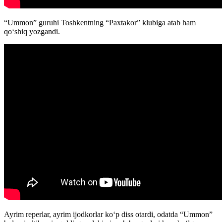
“Ummon” guruhi Toshkentning “Paxtakor” klubiga atab ham
qoʻshiq yozgandi.
Ayrim reperlar, ayrim ijodkorlar koʻp diss otardi, odatda “Ummon”