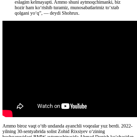
eslagim kelmayapti. Ammo shuni aytmoqchimanki, biz
hozir ham ko‘rishib turamiz, munosabatlarimiz to‘xtab
qolgani yo‘q”, — deydi Shohrux.
Ammo biroz vaqt oʻtib undanda ayanchli voqealar yuz berdi. 2022-
yilning 30-sentyabrida solist Zohid Rixsiyev o‘zining
boshqaruvidagi BMW avtomashinasida Ahmad Donish ko‘chasidan