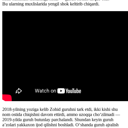
Bu ularning muxlislarida yengil shok keltirib chiqardi.
2018-yilning yoziga kelib Zohid guruhni tark etdi, ikki kishi shu
nom ostida chiqishni davom ettirdi, ammo uzoqqa choʻzilmadi —
2019-yilda guruh butunlay parchalandi. Shundan keyin guruh
a’zolari yakkaxon ijod qilishni boshladi. Oʻshanda guruh ajralish