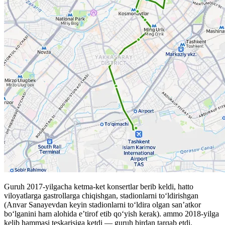
Guruh 2017-yilgacha ketma-ket konsertlar berib keldi, hatto
viloyatlarga gastrollarga chiqishgan, stadionlarni toʻldirishgan
(Anvar Sanayevdan keyin stadionlarni toʻldira olgan san’atkor
boʻlganini ham alohida e’tirof etib qoʻyish kerak). ammo 2018-yilga
kelib hammasi teskarisiga ketdi — guruh birdan tarqab etdi.