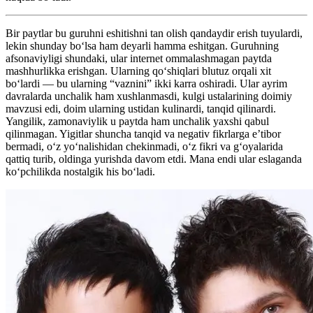
Bir paytlar bu guruhni eshitishni tan olish qandaydir erish tuyulardi,
lekin shunday boʻlsa ham deyarli hamma eshitgan. Guruhning
afsonaviyligi shundaki, ular internet ommalashmagan paytda
mashhurlikka erishgan. Ularning qoʻshiqlari blutuz orqali xit
boʻlardi — bu ularning “vaznini” ikki karra oshiradi. Ular ayrim
davralarda unchalik ham xushlanmasdi, kulgi ustalarining doimiy
mavzusi edi, doim ularning ustidan kulinardi, tanqid qilinardi.
Yangilik, zamonaviylik u paytda ham unchalik yaxshi qabul
qilinmagan. Yigitlar shuncha tanqid va negativ fikrlarga e’tibor
bermadi, oʻz yoʻnalishidan chekinmadi, oʻz fikri va gʻoyalarida
qattiq turib, oldinga yurishda davom etdi. Mana endi ular eslaganda
koʻpchilikda nostalgik his boʻladi.