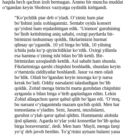
haqida hech qachon izoh bermagan. Ammo bir muncha muddat
oʻtgandan keyin Shohrux vaziyatga oydinlik kiritgandi.
“Ko‘pchilik piar deb o‘yladi. O‘zimiz ham piar
bo‘lishini juda xohlaganmiz. Sentabr oyida konsert
qo‘yishni ham rejalashtirgan edik. ‘Ummon' guruhining
bo‘linib ketishining aniq sababi, oxirgi paytlarda bir-
birimizni tushunmay qoldik, fikrlarimizni hurmat
qilmay qo‘ygandik. 10 yil birga bo‘ldik, 10 yilning
ichida juda ko‘p qiyinchiliklar ko‘rdik. Oxirgi yillarda
esa hamma o‘zining ishi bilan bo‘lib ketdi. Bir-
birimizdan uzoqlashib ketdik. Asl sababi ham shunda.
Fikrlarimizga qarshi chiqishni boshladik, shundan keyin
o‘rtamizda ziddiyatlar boshlandi. Jasur va men oilali
bo‘ldik. Oilali bo‘lgandan keyin insonga ko‘p narsa
kerak bo‘ladi. Oddiy narsalarni talashadigan bo‘lib
qoldik. Zohid menga birinchi marta guruhdan chiqishini
aytganda u bilan birga o‘tirib gaplashgan edim. Lekin
Zohid allaqachon qaror qabul qilib bo‘lgan edi. ‘O‘rtoq,
bu narsani o‘ylaganimda mazam qochib qoldi. Men har
tomonlama o‘yladim. Seni, Jasurni, muxlislarni,
guruhni o‘ylab qaror qabul qildim. Hammamiz alohida
ijod qilamiz. Agarda to‘ylar yoki konsertlar bo‘lib qolsa
birga boraveramiz', dedi. Men ham ‘Mayli, menga farqi
yo‘q' deb javob berdim. To‘g‘risini aytsam bularni yana