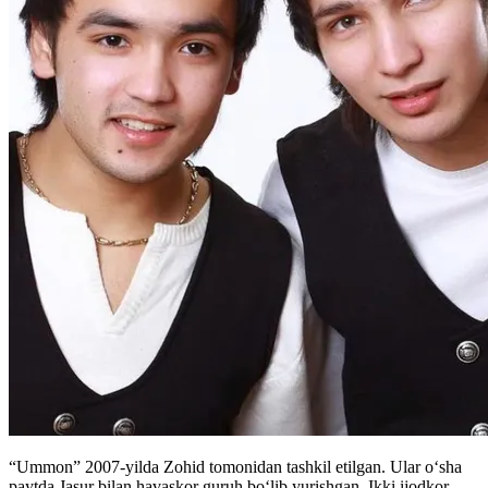
“Ummon” 2007-yilda Zohid tomonidan tashkil etilgan. Ular oʻsha
paytda Jasur bilan havaskor guruh boʻlib yurishgan. Ikki ijodkor