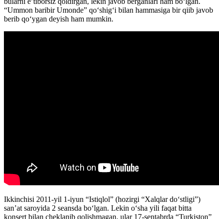
bularni e’tiborsiz qoldirgan, lekin javob berganlari ham boʻlgan.
“Ummon baribir Umonde” qoʻshigʻi bilan hammasiga bir qiib javob
berib qoʻygan deyish ham mumkin.
Ikkinchisi 2011-yil 1-iyun “Istiqlol” (hozirgi “Xalqlar doʻstligi”)
sanʼat saroyida 2 seansda boʻlgan. Lekin oʻsha yili faqat bitta
konsert bilan cheklanib qolishmagan, ular 17-sentabrda “Turkiston”