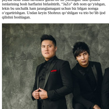
ismlarining bosh harflarini birlashtirib, “JaZo” deb nom qoʻyishgan,
lekin bu unchalik ham jaranglamagani uchun biz bilgan nomga
oʻzgartirishgan. Undan keyin Shohrux qoʻshilgan va trio boʻlib ijod
qilishni boshlagan.