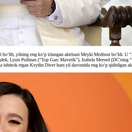
i bo‘lib, yilning eng ko‘p izlangan aktrisasi Meyki Medison bo‘ldi. U 
ngdek, Lyuis Pullman (“Top Gan: Maverik”), Izabela Mersed (DC'ning “Su
 ishtirok etgan Keytlin Diver ham yil davomida eng ko‘p qidirilgan akt