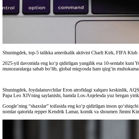
Shuningdek, top-5 talikka amerikalik aktivist Charli Kirk, FIFA Klub
2025-yil davomida eng ko‘p qidirilgan yangilik esa 10-sentabr kuni Y
munozaralarga sabab bo‘lib, global miqyosda ham qizg‘in muhokama 
Shuningdek, foydalanuvchilar Eron atrofidagi xalqaro keskinlik, AQSH
Papa Leo XIVning saylanishi, hamda Los-Anjelesda yuz bergan yirik y
Google’ning “shaxslar” toifasida eng ko‘p qidirilgan inson qo‘shiqc
nomlar qatorida repper Kendrik Lamar, komik va shoumen Jimmi Kimm