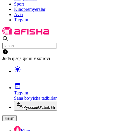
Sport
Kinopremyeralar
Avia
Taqvim
Juda qisqa qidiruv so‘rovi
Taqvim
Sana bo‘yicha tadbirlar
Русский
O‘zbek tili
Kirish
Kino