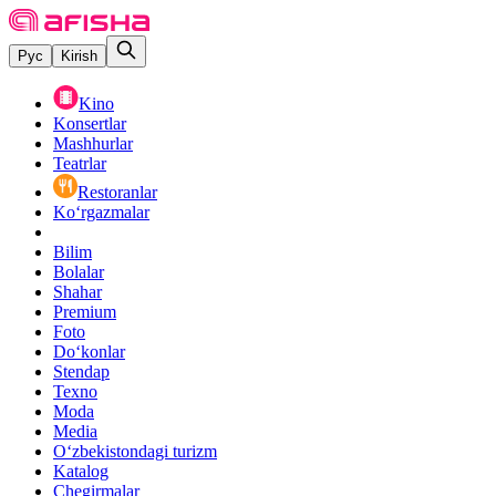
Рус
Kirish
Kino
Konsertlar
Mashhurlar
Teatrlar
Restoranlar
Ko‘rgazmalar
Bilim
Bolalar
Shahar
Premium
Foto
Do‘konlar
Stendap
Texno
Moda
Media
O‘zbekistondagi turizm
Katalog
Chegirmalar