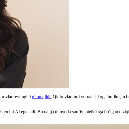
rovlar reytingini
e’lon qildi.
Qidiruvlar turli yo‘nalishlarga boʻlingan b
 Gemini AI egalladi. Bu natija dunyoda sun’iy intellektga bo‘lgan qizi