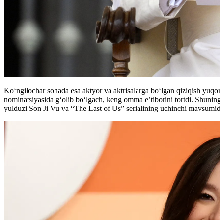
Ko‘ngilochar sohada esa aktyor va aktrisalarga bo‘lgan qiziqish yuqor
nominatsiyasida g‘olib bo‘lgach, keng omma e’tiborini tortdi. Shuni
yulduzi Son Ji Vu va “The Last of Us” serialining uchinchi mavsumida