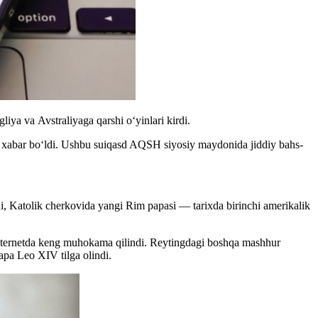
ya va Avstraliyaga qarshi o‘yinlari kirdi.
agi xabar bo‘ldi. Ushbu suiqasd AQSH siyosiy maydonida jiddiy bahs-
hi, Katolik cherkovida yangi Rim papasi — tarixda birinchi amerikalik
 internetda keng muhokama qilindi. Reytingdagi boshqa mashhur
pa Leo XIV tilga olindi.