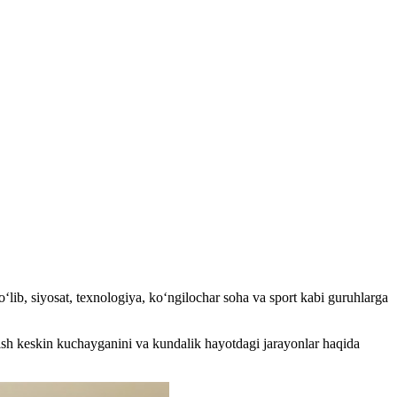
oʻlib, siyosat, texnologiya, ko‘ngilochar soha va sport kabi guruhlarga
qish keskin kuchayganini va kundalik hayotdagi jarayonlar haqida