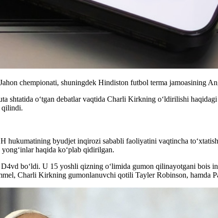
 Jahon chempionati, shuningdek Hindiston futbol terma jamoasining Angli
uta shtatida o‘tgan debatlar vaqtida Charli Kirkning o‘ldirilishi haqid
qilindi.
 hukumatining byudjet inqirozi sababli faoliyatini vaqtincha to‘xtatis
ong‘inlar haqida koʻplab qidirilgan.
hi D4vd bo‘ldi. U 15 yoshli qizning o‘limida gumon qilinayotgani bois
el, Charli Kirkning gumonlanuvchi qotili Tayler Robinson, hamda Pa