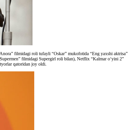
“Anora” filmidagi roli tufayli “Oskar” mukofotida “Eng yaxshi aktrisa”
permen” filmidagi Supergirl roli bilan), Netflix “Kalmar o‘yini 2”
yorlar qatoridan joy oldi.