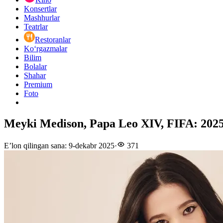
Konsertlar
Mashhurlar
Teatrlar
Restoranlar
Ko‘rgazmalar
Bilim
Bolalar
Shahar
Premium
Foto
Meyki Medison, Papa Leo XIV, FIFA: 2025-yi
E’lon qilingan sana
:
9-dekabr 2025
·
371