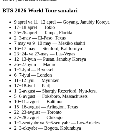
BTS 2026 World Tour sanalari
9 aprel va 11−12 aprel — Goyang, Janubiy Koreya
17−18-aprel — Tokio
25−26-aprel — Tampa, Florida
2−3-may — El-Paso, Texas
7 may va 9−10 may — Mexiko shahri
16−17 may — Stenford, Kaliforniya
23−24- va 27-may — Las-Vegas
12−13-iyun — Pusan, Janubiy Koreya
26−27-iyun — Madrid
1−2-iyul — Bryussel
6−7-iyul — London
11−12-iyul — Myunxen
17−18-iyul — Parij
1−2-avgust — Sharqiy Rezerford, Nyu-Jersi
5−6-avgust — Foksboro, Massachusets
10−11-avgust — Baltimor
15−16-avgust — Arlington, Texas
22−23-avgust — Toronto
27−28 avgust — Chikago
1−2-sentyabr va 5−6-sentyabr — Los-Anjeles
2−3-oktyabr — Bogota, Kolumbiya