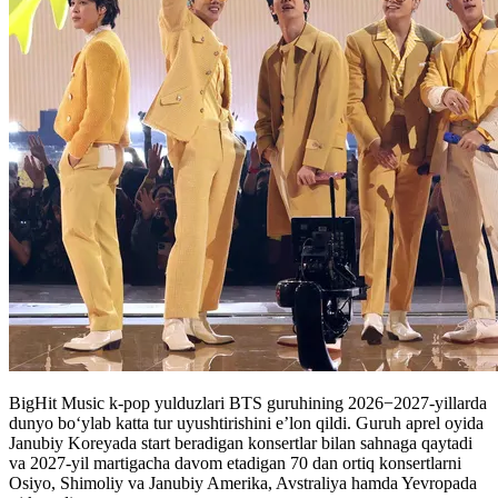
BigHit Music k-pop yulduzlari BTS guruhining 2026−2027-yillarda
dunyo bo‘ylab katta tur uyushtirishini e’lon qildi. Guruh aprel oyida
Janubiy Koreyada start beradigan konsertlar bilan sahnaga qaytadi
va 2027-yil martigacha davom etadigan 70 dan ortiq konsertlarni
Osiyo, Shimoliy va Janubiy Amerika, Avstraliya hamda Yevropada