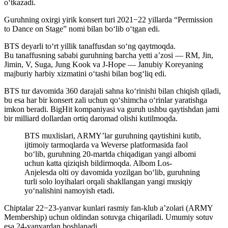
o‘tkazadi.
Guruhning oxirgi yirik konsert turi 2021−22 yillarda “Permission
to Dance on Stage” nomi bilan bo‘lib o‘tgan edi.
BTS deyarli to‘rt yillik tanaffusdan so‘ng qaytmoqda.
Bu tanaffusning sababi guruhning barcha yetti a’zosi — RM, Jin,
Jimin, V, Suga, Jung Kook va J-Hope — Janubiy Koreyaning
majburiy harbiy xizmatini oʻtashi bilan bog‘liq edi.
BTS tur davomida 360 darajali sahna koʻrinishi bilan chiqish qiladi,
bu esa har bir konsert zali uchun qo‘shimcha o‘rinlar yaratishga
imkon beradi. BigHit kompaniyasi va guruh ushbu qaytishdan jami
bir milliard dollardan ortiq daromad olishi kutilmoqda.
BTS muxlislari, ARMY’lar guruhning qaytishini kutib,
ijtimoiy tarmoqlarda va Weverse platformasida faol
bo‘lib, guruhning 20-martda chiqadigan yangi albomi
uchun katta qiziqish bildirmoqda. Albom Los-
Anjelesda olti oy davomida yozilgan bo‘lib, guruhning
turli solo loyihalari orqali shakllangan yangi musiqiy
yo‘nalishini namoyish etadi.
Chiptalar 22−23-yanvar kunlari rasmiy fan-klub a’zolari (ARMY
Membership) uchun oldindan sotuvga chiqariladi. Umumiy sotuv
esa 24-yanvardan boshlanadi.