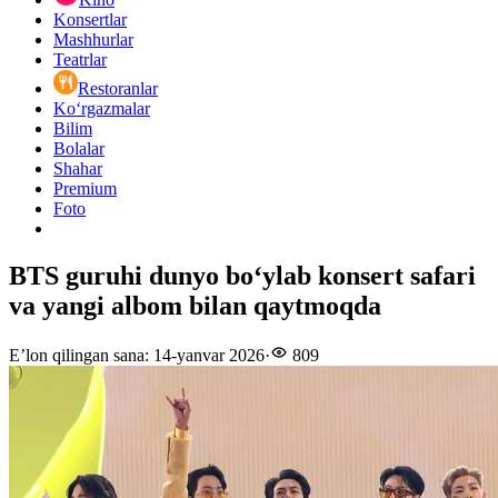
Konsertlar
Mashhurlar
Teatrlar
Restoranlar
Ko‘rgazmalar
Bilim
Bolalar
Shahar
Premium
Foto
BTS guruhi dunyo bo‘ylab konsert safari
va yangi albom bilan qaytmoqda
E’lon qilingan sana
:
14-yanvar 2026
·
809