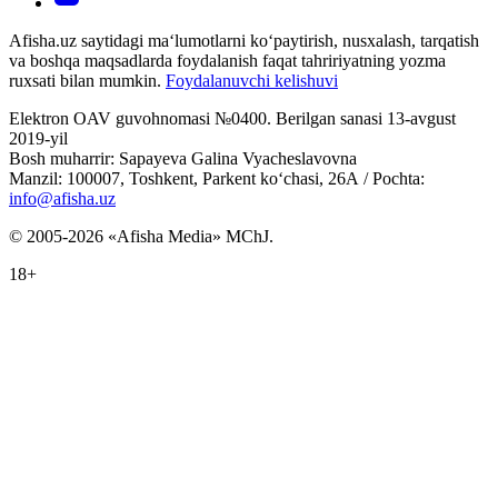
Afisha.uz saytidagi ma‘lumotlarni ko‘paytirish, nusxalash, tarqatish
va boshqa maqsadlarda foydalanish faqat tahririyatning yozma
ruxsati bilan mumkin.
Foydalanuvchi kelishuvi
Elektron OAV guvohnomasi №0400. Berilgan sanasi 13-avgust
2019-yil
Bosh muharrir: Sapayeva Galina Vyacheslavovna
Manzil: 100007, Toshkent, Parkent ko‘chasi, 26А / Pochta:
info@afisha.uz
© 2005-2026 «Afisha Media» MChJ.
18+