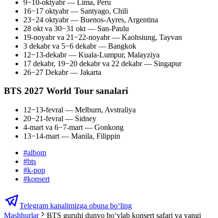
9−10-oktyabr — Lima, Peru
16−17 oktyabr — Santyago, Chili
23−24 oktyabr — Buenos-Ayres, Argentina
28 okt va 30−31 okt — San-Paulu
19-noyabr va 21−22-noyabr — Kaohsiung, Tayvan
3 dekabr va 5−6 dekabr — Bangkok
12−13-dekabr — Kuala-Lumpur, Malayziya
17 dekabr, 19−20 dekabr va 22 dekabr — Singapur
26−27 Dekabr — Jakarta
BTS 2027 World Tour sanalari
12−13-fevral — Melburn, Avstraliya
20−21-fevral — Sidney
4-mart va 6−7-mart — Gonkong
13−14-mart — Manila, Filippin
#
albom
#
bts
#
k-pop
#
konsert
Telegram kanalimizga obuna bo‘ling
Mashhurlar
BTS guruhi dunyo bo‘ylab konsert safari va yangi