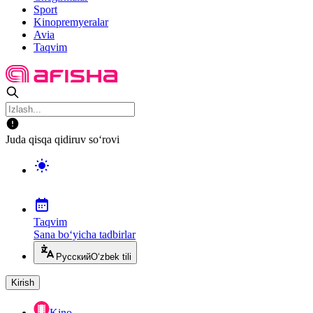
Sport
Kinopremyeralar
Avia
Taqvim
Juda qisqa qidiruv so‘rovi
Taqvim
Sana bo‘yicha tadbirlar
Русский
O‘zbek tili
Kirish
Kino