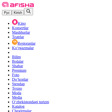
Рус
Kirish
Kino
Konsertlar
Mashhurlar
Teatrlar
Restoranlar
Ko‘rgazmalar
Bilim
Bolalar
Shahar
Premium
Foto
Do‘konlar
Stendap
Texno
Moda
Media
O‘zbekistondagi turizm
Katalog
Chegirmalar