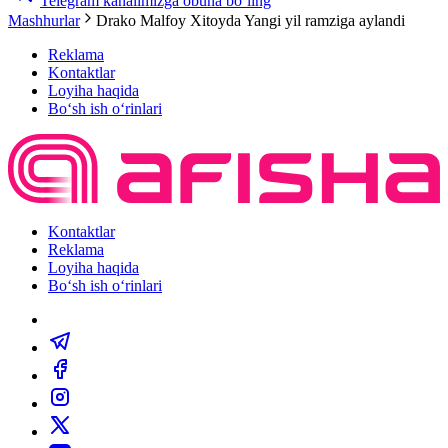
Telegram kanalimizga obuna bo‘ling
Mashhurlar
Drako Malfoy Xitoyda Yangi yil ramziga aylandi
Reklama
Kontaktlar
Loyiha haqida
Bo‘sh ish o‘rinlari
Kontaktlar
Reklama
Loyiha haqida
Bo‘sh ish o‘rinlari