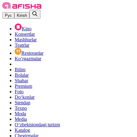
Рус
Kirish
Kino
Konsertlar
Mashhurlar
Teatrlar
Restoranlar
Ko‘rgazmalar
Bilim
Bolalar
Shahar
Premium
Foto
Do‘konlar
Stendap
Texno
Moda
Media
O‘zbekistondagi turizm
Katalog
Chegirmalar