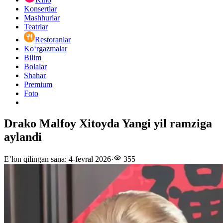
Konsertlar
Mashhurlar
Teatrlar
Restoranlar
Ko‘rgazmalar
Bilim
Bolalar
Shahar
Premium
Foto
Drako Malfoy Xitoyda Yangi yil ramziga
aylandi
E’lon qilingan sana
:
4-fevral 2026
·
355