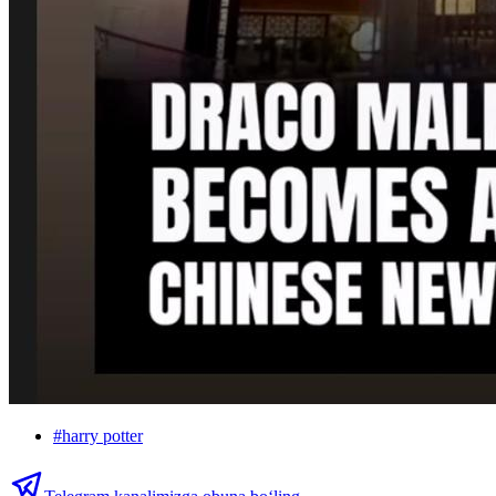
#
harry potter