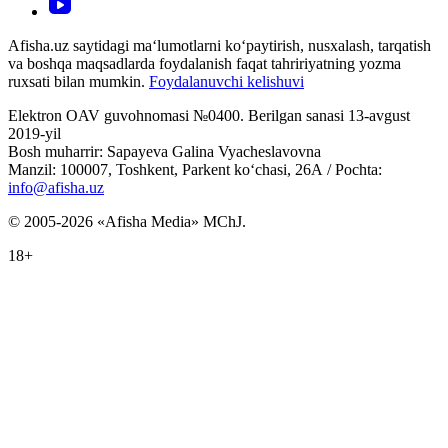
Afisha.uz saytidagi ma‘lumotlarni ko‘paytirish, nusxalash, tarqatish
va boshqa maqsadlarda foydalanish faqat tahririyatning yozma
ruxsati bilan mumkin.
Foydalanuvchi kelishuvi
Elektron OAV guvohnomasi №0400. Berilgan sanasi 13-avgust
2019-yil
Bosh muharrir: Sapayeva Galina Vyacheslavovna
Manzil: 100007, Toshkent, Parkent ko‘chasi, 26А / Pochta:
info@afisha.uz
© 2005-2026 «Afisha Media» MChJ.
18+