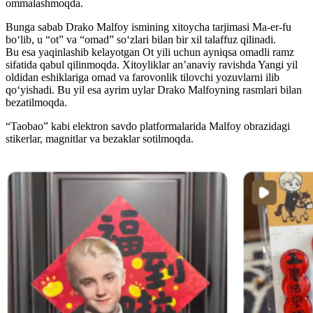
ommalashmoqda.
Bunga sabab Drako Malfoy ismining xitoycha tarjimasi Ma-er-fu
bo‘lib, u “ot” va “omad” so‘zlari bilan bir xil talaffuz qilinadi.
Bu esa yaqinlashib kelayotgan Ot yili uchun ayniqsa omadli ramz
sifatida qabul qilinmoqda. Xitoyliklar an’anaviy ravishda Yangi yil
oldidan eshiklariga omad va farovonlik tilovchi yozuvlarni ilib
qo‘yishadi. Bu yil esa ayrim uylar Drako Malfoyning rasmlari bilan
bezatilmoqda.
“Taobao” kabi elektron savdo platformalarida Malfoy obrazidagi
stikerlar, magnitlar va bezaklar sotilmoqda.