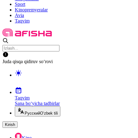
Sport
Kinopremyeralar
Avia
Taqvim
Juda qisqa qidiruv so‘rovi
Taqvim
Sana bo‘yicha tadbirlar
Русский
O‘zbek tili
Kirish
Kino