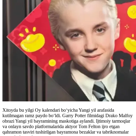
Xitoyda bu yilgi Oy kalendari boʻyicha Yangi yil arafasida
kutilmagan ramz paydo bo‘ldi. Garry Potter filmidagi Drako Malfoy
obrazi Yangi yil bayramining maskotiga aylandi. Ijtimoiy tarmoqlar
va onlayn savdo platformalarida aktyor Tom Felton ijro etgan
qahramon tasviri tushirilgan bayramona bezaklar va tabriknomalar