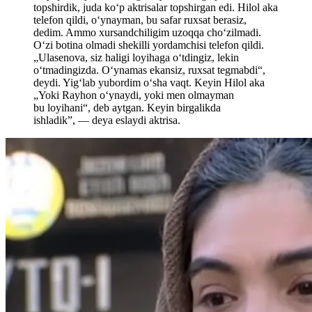
topshirdik, juda koʻp aktrisalar topshirgan edi. Hilol aka
telefon qildi, oʻynayman, bu safar ruxsat berasiz,
dedim. Ammo xursandchiligim uzoqqa choʻzilmadi.
Oʻzi botina olmadi shekilli yordamchisi telefon qildi.
„Ulasenova, siz haligi loyihaga oʻtdingiz, lekin
oʻtmadingizda. Oʻynamas ekansiz, ruxsat tegmabdi“,
deydi. Yigʻlab yubordim oʻsha vaqt. Keyin Hilol aka
„Yoki Rayhon oʻynaydi, yoki men olmayman
bu loyihani“, deb aytgan. Keyin birgalikda
ishladik”, — deya eslaydi aktrisa.