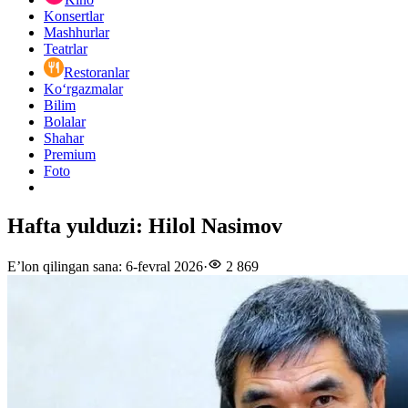
Konsertlar
Mashhurlar
Teatrlar
Restoranlar
Ko‘rgazmalar
Bilim
Bolalar
Shahar
Premium
Foto
Hafta yulduzi: Hilol Nasimov
E’lon qilingan sana
:
6-fevral 2026
·
2 869