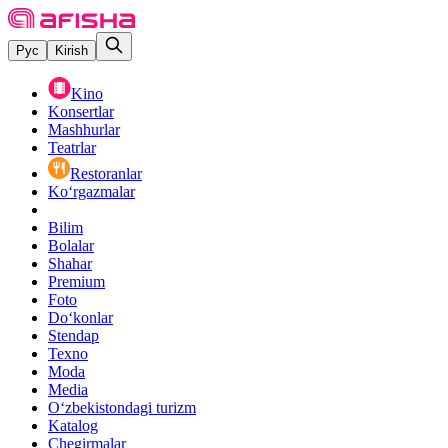
Рус
Kirish
Kino
Konsertlar
Mashhurlar
Teatrlar
Restoranlar
Ko‘rgazmalar
Bilim
Bolalar
Shahar
Premium
Foto
Do‘konlar
Stendap
Texno
Moda
Media
O‘zbekistondagi turizm
Katalog
Chegirmalar