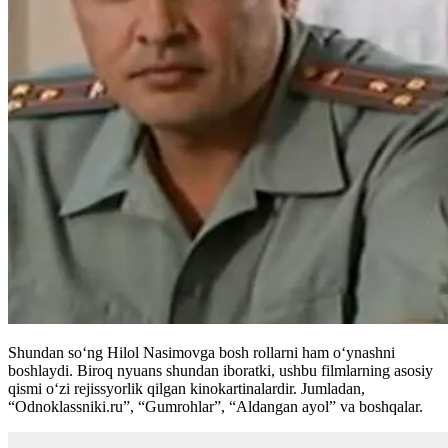
Shundan soʻng Hilol Nasimovga bosh rollarni ham oʻynashni
boshlaydi. Biroq nyuans shundan iboratki, ushbu filmlarning asosiy
qismi oʻzi rejissyorlik qilgan kinokartinalardir. Jumladan,
“Odnoklassniki.ru”, “Gumrohlar”, “Aldangan ayol” va boshqalar.