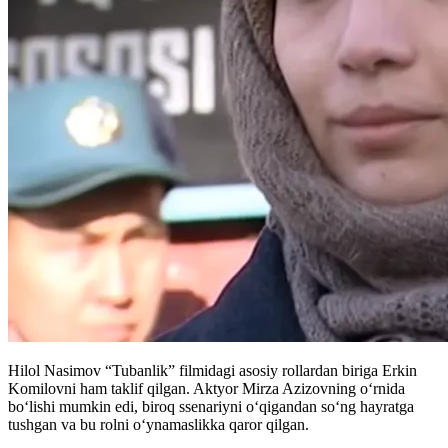
Hilol Nasimov “Tubanlik” filmidagi asosiy rollardan biriga Erkin
Komilovni ham taklif qilgan. Aktyor Mirza Azizovning oʻrnida
boʻlishi mumkin edi, biroq ssenariyni oʻqigandan soʻng hayratga
tushgan va bu rolni oʻynamaslikka qaror qilgan.