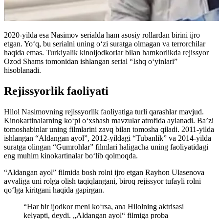
2020-yilda esa Nasimov serialda ham asosiy rollardan birini ijro
etgan. Yoʻq, bu serialni uning oʻzi suratga olmagan va terrorchilar
haqida emas. Turkiyalik kinoijodkorlar bilan hamkorlikda rejissyor
Ozod Shams tomonidan ishlangan serial “Ishq oʻyinlari”
hisoblanadi.
Rejissyorlik faoliyati
Hilol Nasimovning rejissyorlik faoliyatiga turli qarashlar mavjud.
Kinokartinalarning koʻpi oʻxshash mavzular atrofida aylanadi. Ba’zi
tomoshabinlar uning filmlarini zavq bilan tomosha qiladi. 2011-yilda
ishlangan “Aldangan ayol”, 2012-yildagi “Tubanlik” va 2014-yilda
suratga olingan “Gumrohlar” filmlari haligacha uning faoliyatidagi
eng muhim kinokartinalar boʻlib qolmoqda.
“Aldangan ayol” filmida bosh rolni ijro etgan Rayhon Ulasenova
avvaliga uni rolga olish taqiqlangani, biroq rejissyor tufayli rolni
qoʻlga kiritgani haqida gapirgan.
“Har bir ijodkor meni koʻrsa, ana Hilolning aktrisasi
kelyapti, deydi. „Aldangan ayol“ filmiga proba