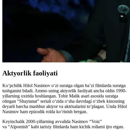
Aktyorlik faoliyati
Koʻpchilik Hilol Nasimov oʻzi suratga olgan ba’zi filmlarda suratga
tushganini biladi. Ammo uning aktyorlik faoliyati ancha oldin 1990-
yillarning oxirida boshlangan. Tohir Malik asari asosida suratga
olingan “Shaytanat” seriali oʻzida oʻsha davrdagi oʻzbek kinosning
deyarli barcha mashhur aktyor va aktrisalarini toʻplagan. Unda Hilol
Nasimov ham epizodik rolda koʻrinish bergan.
Keyinchalik 2000-yillarning avvalida Nasimov “Voiz”
va “Alpomish” kabi tarixiy filmlarda ham kichik rollarni ijro etgan.