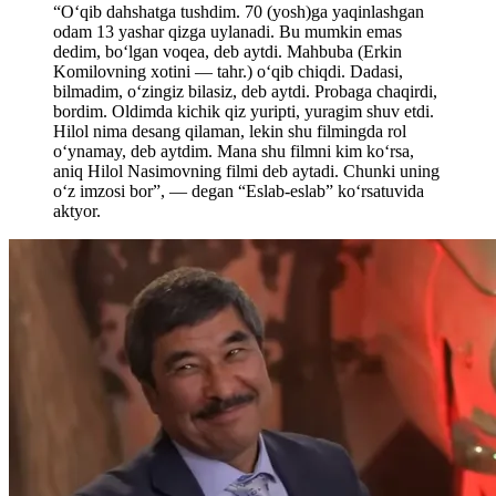
“Oʻqib dahshatga tushdim. 70 (yosh)ga yaqinlashgan
odam 13 yashar qizga uylanadi. Bu mumkin emas
dedim, boʻlgan voqea, deb aytdi. Mahbuba (Erkin
Komilovning xotini — tahr.) oʻqib chiqdi. Dadasi,
bilmadim, oʻzingiz bilasiz, deb aytdi. Probaga chaqirdi,
bordim. Oldimda kichik qiz yuripti, yuragim shuv etdi.
Hilol nima desang qilaman, lekin shu filmingda rol
oʻynamay, deb aytdim. Mana shu filmni kim koʻrsa,
aniq Hilol Nasimovning filmi deb aytadi. Chunki uning
oʻz imzosi bor”, — degan “Eslab-eslab” koʻrsatuvida
aktyor.