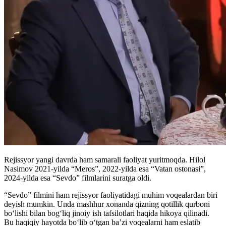
Rejissyor yangi davrda ham samarali faoliyat yuritmoqda. Hilol
Nasimov 2021-yilda “Meros”, 2022-yilda esa “Vatan ostonasi”,
2024-yilda esa “Sevdo” filmlarini suratga oldi.
“Sevdo” filmini ham rejissyor faoliyatidagi muhim voqealardan biri
deyish mumkin. Unda mashhur xonanda qizning qotillik qurboni
bo‘lishi bilan bog‘liq jinoiy ish tafsilotlari haqida hikoya qilinadi.
Bu haqiqiy hayotda boʻlib oʻtgan ba’zi voqealarni ham eslatib