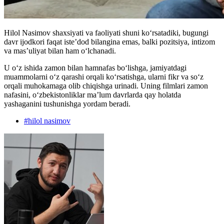
Hilol Nasimov shaxsiyati va faoliyati shuni ko‘rsatadiki, bugungi
davr ijodkori faqat iste’dod bilangina emas, balki pozitsiya, intizom
va mas’uliyat bilan ham o‘lchanadi.
U o‘z ishida zamon bilan hamnafas bo‘lishga, jamiyatdagi
muammolarni oʻz qarashi orqali koʻrsatishga, ularni fikr va so‘z
orqali muhokamaga olib chiqishga urinadi. Uning filmlari zamon
nafasini, oʻzbekistonliklar ma’lum davrlarda qay holatda
yashaganini tushunishga yordam beradi.
#
hilol nasimov