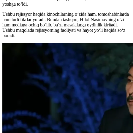
yoshga toʻldi.
Ushbu rejissyor haqida kinochilarning oʻzida ham, tomoshabinlarda
ham turli fikrlar yuradi. Bundan tashqari, Hilol Nasimovning oʻzi
ham mediaga ochiq boʻlib, ba’zi masalalarga oydinlik kiritadi.
Ushbu maqolada rejissyorning faoliyati va hayot yoʻli haqida soʻz
boradi.