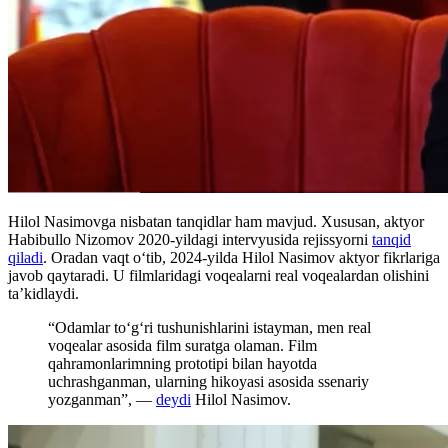
Hilol Nasimovga nisbatan tanqidlar ham mavjud. Xususan, aktyor
Habibullo Nizomov 2020-yildagi intervyusida rejissyorni
tanqid
qiladi
. Oradan vaqt oʻtib, 2024-yilda Hilol Nasimov aktyor fikrlariga
javob qaytaradi. U filmlaridagi voqealarni real voqealardan olishini
ta’kidlaydi.
“Odamlar to‘g‘ri tushunishlarini istayman, men real
voqealar asosida film suratga olaman. Film
qahramonlarimning prototipi bilan hayotda
uchrashganman, ularning hikoyasi asosida ssenariy
yozganman”, —
deydi
Hilol Nasimov.