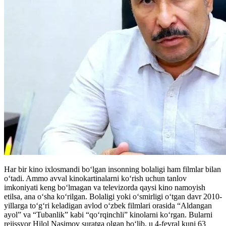
Har bir kino ixlosmandi boʻlgan insonning bolaligi ham filmlar bilan
oʻtadi. Ammo avval kinokartinalarni koʻrish uchun tanlov
imkoniyati keng boʻlmagan va televizorda qaysi kino namoyish
etilsa, ana oʻsha koʻrilgan. Bolaligi yoki oʻsmirligi oʻtgan davr 2010-
yillarga toʻgʻri keladigan avlod oʻzbek filmlari orasida “Aldangan
ayol” va “Tubanlik” kabi “qoʻrqinchli” kinolarni koʻrgan. Bularni
rejissyor Hilol Nasimov suratga olgan boʻlib, u 4-fevral kuni 63