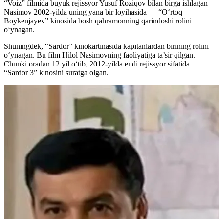
“Voiz” filmida buyuk rejissyor Yusuf Roziqov bilan birga ishlagan
Nasimov 2002-yilda uning yana bir loyihasida — “Oʻrtoq
Boykenjayev” kinosida bosh qahramonning qarindoshi rolini
oʻynagan.
Shuningdek, “Sardor” kinokartinasida kapitanlardan birining rolini
oʻynagan. Bu film Hilol Nasimovning faoliyatiga ta’sir qilgan.
Chunki oradan 12 yil oʻtib, 2012-yilda endi rejissyor sifatida
“Sardor 3” kinosini suratga olgan.