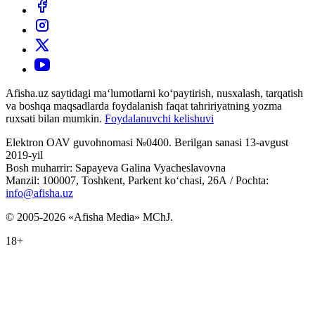
Afisha.uz saytidagi ma‘lumotlarni ko‘paytirish, nusxalash, tarqatish
va boshqa maqsadlarda foydalanish faqat tahririyatning yozma
ruxsati bilan mumkin.
Foydalanuvchi kelishuvi
Elektron OAV guvohnomasi №0400. Berilgan sanasi 13-avgust
2019-yil
Bosh muharrir: Sapayeva Galina Vyacheslavovna
Manzil: 100007, Toshkent, Parkent ko‘chasi, 26А / Pochta:
info@afisha.uz
© 2005-2026 «Afisha Media» MChJ.
18+