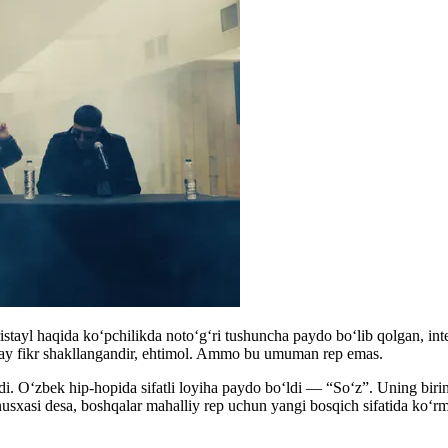
fristayl haqida ko‘pchilikda noto‘g‘ri tushuncha paydo bo‘lib qolgan, 
day fikr shakllangandir, ehtimol. Ammo bu umuman rep emas.
adi. O‘zbek hip-hopida sifatli loyiha paydo bo‘ldi — “So‘z”. Uning bir
usxasi desa, boshqalar mahalliy rep uchun yangi bosqich sifatida ko‘rmo