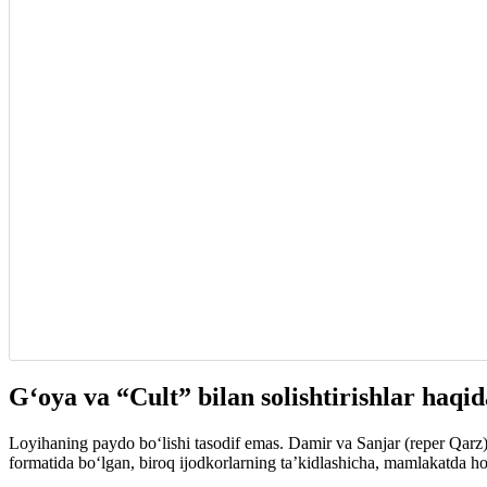
G‘oya va “Cult” bilan solishtirishlar haqid
Loyihaning paydo bo‘lishi tasodif emas. Damir va Sanjar (reper Qarz) 
formatida bo‘lgan, biroq ijodkorlarning ta’kidlashicha, mamlakatda hozir