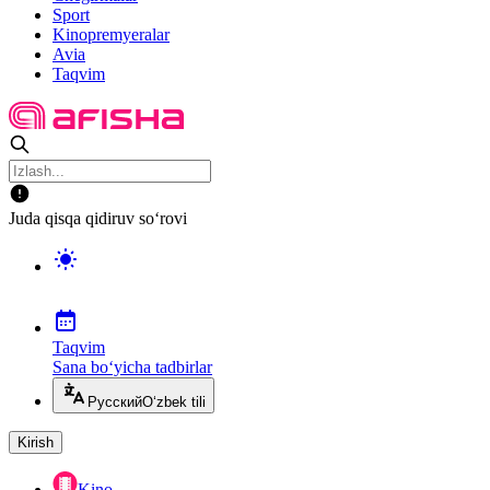
Sport
Kinopremyeralar
Avia
Taqvim
Juda qisqa qidiruv so‘rovi
Taqvim
Sana bo‘yicha tadbirlar
Русский
O‘zbek tili
Kirish
Kino