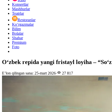
Konsertlar
Mashhurlar
Teatrlar
Restoranlar
Ko‘rgazmalar
Bilim
Bolalar
Shahar
Premium
Foto
O‘zbek repida yangi fristayl loyiha – “So‘
E’lon qilingan sana
:
25-mart 2026
·
27 817