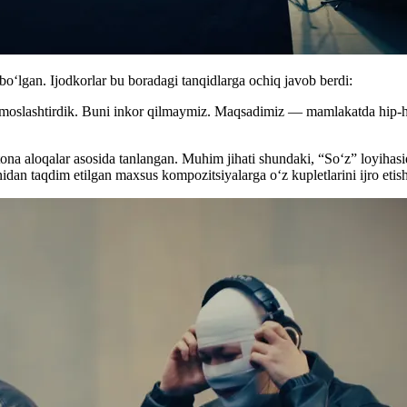
oʻlgan. Ijodkorlar bu boradagi tanqidlarga ochiq javob berdi:
a moslashtirdik. Buni inkor qilmaymiz. Maqsadimiz — mamlakatda hip-h
ona aloqalar asosida tanlangan. Muhim jihati shundaki, “So‘z” loyihasid
idan taqdim etilgan maxsus kompozitsiyalarga o‘z kupletlarini ijro etish