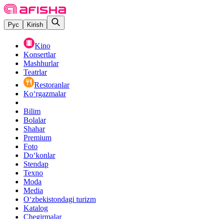
Рус
Kirish
Kino
Konsertlar
Mashhurlar
Teatrlar
Restoranlar
Ko‘rgazmalar
Bilim
Bolalar
Shahar
Premium
Foto
Do‘konlar
Stendap
Texno
Moda
Media
O‘zbekistondagi turizm
Katalog
Chegirmalar