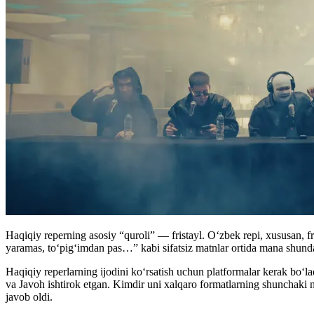
Haqiqiy reperning asosiy “quroli” — fristayl. O‘zbek repi, xususan, 
yaramas, to‘pig‘imdan pas…” kabi sifatsiz matnlar ortida mana shun
Haqiqiy reperlarning ijodini ko‘rsatish uchun platformalar kerak bo‘l
va Javoh ishtirok etgan. Kimdir uni xalqaro formatlarning shunchaki n
javob oldi.