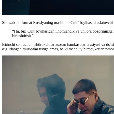
Shu sababli format Rossiyaning mashhur “Cult” loyihasini eslatuvchi b
“Ha, biz 'Cult' loyihasidan ilhomlandik va uni o‘z bozorimizg
birlashtirish.”
Birinchi son uchun ishtirokchilar asosan hamkasblar tavsiyasi va do‘st
o‘g‘irlangan musiqalar ustiga emas, balki mahalliy bitmeykerlar tomon