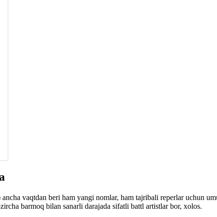
a
ancha vaqtdan beri ham yangi nomlar, ham tajribali reperlar uchun umum
cha barmoq bilan sanarli darajada sifatli battl artistlar bor, xolos.