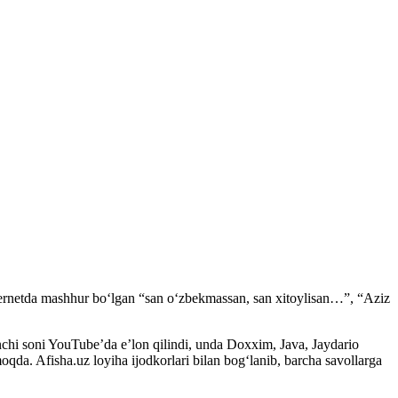
internetda mashhur bo‘lgan “san o‘zbekmassan, san xitoylisan…”, “Aziz
inchi soni YouTube’da e’lon qilindi, unda Doxxim, Java, Jaydario
qda. Afisha.uz loyiha ijodkorlari bilan bog‘lanib, barcha savollarga