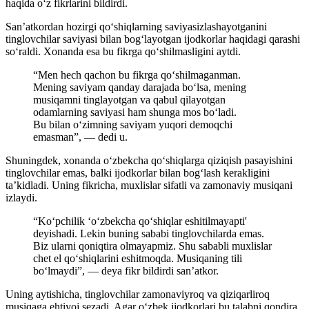
haqida o‘z fikrlarini bildirdi.
San’atkordan hozirgi qo‘shiqlarning saviyasizlashayotganini
tinglovchilar saviyasi bilan bog‘layotgan ijodkorlar haqidagi qarashi
so‘raldi. Xonanda esa bu fikrga qo‘shilmasligini aytdi.
“Men hech qachon bu fikrga qo‘shilmaganman.
Mening saviyam qanday darajada bo‘lsa, mening
musiqamni tinglayotgan va qabul qilayotgan
odamlarning saviyasi ham shunga mos bo‘ladi.
Bu bilan o‘zimning saviyam yuqori demoqchi
emasman”, — dedi u.
Shuningdek, xonanda o‘zbekcha qo‘shiqlarga qiziqish pasayishini
tinglovchilar emas, balki ijodkorlar bilan bog‘lash kerakligini
ta’kidladi. Uning fikricha, muxlislar sifatli va zamonaviy musiqani
izlaydi.
“Ko‘pchilik ‘o‘zbekcha qo‘shiqlar eshitilmayapti'
deyishadi. Lekin buning sababi tinglovchilarda emas.
Biz ularni qoniqtira olmayapmiz. Shu sababli muxlislar
chet el qo‘shiqlarini eshitmoqda. Musiqaning tili
bo‘lmaydi”, — deya fikr bildirdi san’atkor.
Uning aytishicha, tinglovchilar zamonaviyroq va qiziqarliroq
musiqaga ehtiyoj sezadi. Agar oʻzbek ijodkorlari bu talabni qondira