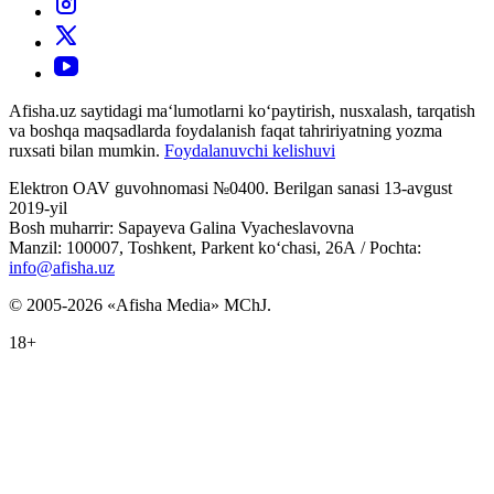
Afisha.uz saytidagi ma‘lumotlarni ko‘paytirish, nusxalash, tarqatish
va boshqa maqsadlarda foydalanish faqat tahririyatning yozma
ruxsati bilan mumkin.
Foydalanuvchi kelishuvi
Elektron OAV guvohnomasi №0400. Berilgan sanasi 13-avgust
2019-yil
Bosh muharrir: Sapayeva Galina Vyacheslavovna
Manzil: 100007, Toshkent, Parkent ko‘chasi, 26А / Pochta:
info@afisha.uz
© 2005-2026 «Afisha Media» MChJ.
18+