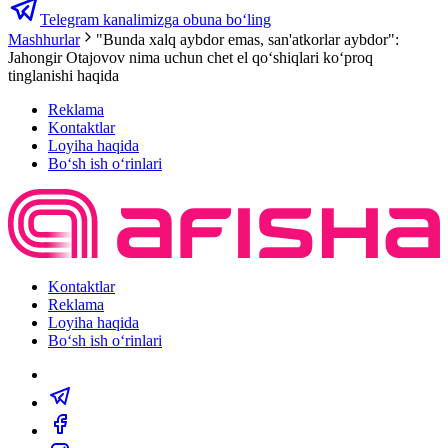
Telegram kanalimizga obuna bo‘ling
Mashhurlar
"Bunda xalq aybdor emas, san'atkorlar aybdor":
Jahongir Otajovov nima uchun chet el qoʻshiqlari koʻproq
tinglanishi haqida
Reklama
Kontaktlar
Loyiha haqida
Bo‘sh ish o‘rinlari
Kontaktlar
Reklama
Loyiha haqida
Bo‘sh ish o‘rinlari