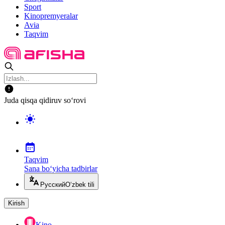
Sport
Kinopremyeralar
Avia
Taqvim
Juda qisqa qidiruv so‘rovi
Taqvim
Sana bo‘yicha tadbirlar
Русский
O‘zbek tili
Kirish
Kino