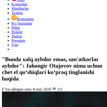
Konsertlar
Mashhurlar
Teatrlar
Restoranlar
Ko‘rgazmalar
Bilim
Bolalar
Shahar
Premium
Foto
"Bunda xalq aybdor emas, san'atkorlar
aybdor": Jahongir Otajovov nima uchun
chet el qoʻshiqlari koʻproq tinglanishi
haqida
E’lon qilingan sana
:
8-may 2026
·
211