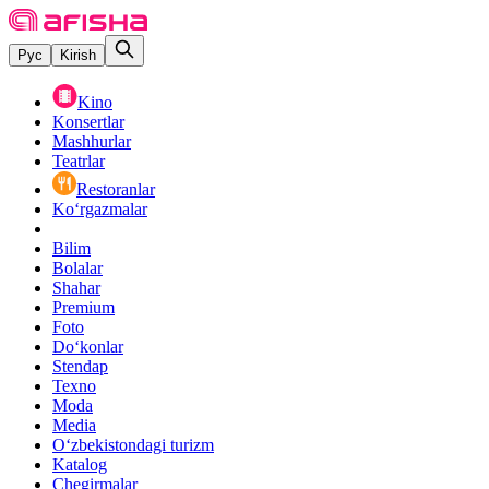
Рус
Kirish
Kino
Konsertlar
Mashhurlar
Teatrlar
Restoranlar
Ko‘rgazmalar
Bilim
Bolalar
Shahar
Premium
Foto
Do‘konlar
Stendap
Texno
Moda
Media
O‘zbekistondagi turizm
Katalog
Chegirmalar