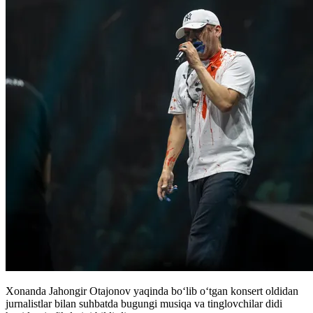
Xonanda Jahongir Otajonov yaqinda bo‘lib o‘tgan konsert oldidan
jurnalistlar bilan suhbatda bugungi musiqa va tinglovchilar didi