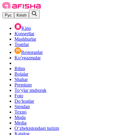
Рус
Kirish
Kino
Konsertlar
Mashhurlar
Teatrlar
Restoranlar
Ko‘rgazmalar
Bilim
Bolalar
Shahar
Premium
Toʻylar muborak
Foto
Do‘konlar
Stendap
Texno
Moda
Media
O‘zbekistondagi turizm
Katalog