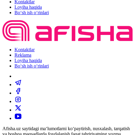
Kontaktlar
Loyiha haqida
Bo‘sh ish o‘rinlari
Kontaktlar
Reklama
Loyiha haqida
Bo‘sh ish o‘rinlari
Afisha.uz saytidagi ma‘lumotlarni ko‘paytirish, nusxalash, tarqatish
va boshqa maqsadlarda foydalanish faqat tahririyatning yozma