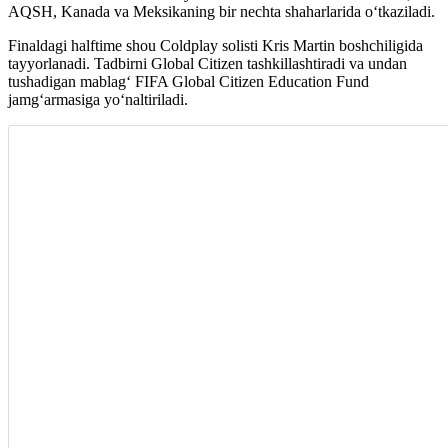
AQSH, Kanada va Meksikaning bir nechta shaharlarida o‘tkaziladi.
Finaldagi halftime shou Coldplay solisti Kris Martin boshchiligida
tayyorlanadi. Tadbirni Global Citizen tashkillashtiradi va undan
tushadigan mablag‘ FIFA Global Citizen Education Fund
jamg‘armasiga yo‘naltiriladi.