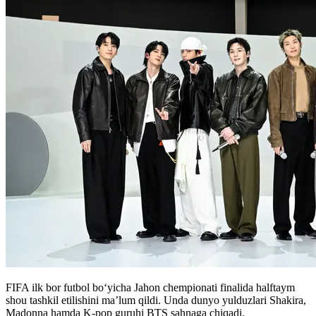
FIFA ilk bor futbol bo‘yicha Jahon chempionati finalida halftaym
shou tashkil etilishini ma’lum qildi. Unda dunyo yulduzlari Shakira,
Madonna hamda K-pop guruhi BTS sahnaga chiqadi.