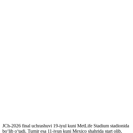
JCh-2026 final uchrashuvi 19-iyul kuni MetLife Stadium stadionida
bo‘lib o‘tadi. Turnir esa 11-iyun kuni Mexico shahrida start olib,