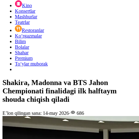
Kino
Konsertlar
Mashhurlar
Teatrlar
Restoranlar
Ko‘rgazmalar
Bilim
Bolalar
Shahar
Premium
Toʻylar muborak
Shakira, Madonna va BTS Jahon
Chempionati finalidagi ilk halftaym
shouda chiqish qiladi
E’lon qilingan sana
:
14-may 2026
·
686