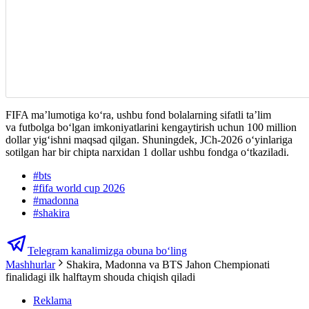
FIFA ma’lumotiga ko‘ra, ushbu fond bolalarning sifatli ta’lim
va futbolga bo‘lgan imkoniyatlarini kengaytirish uchun 100 million
dollar yig‘ishni maqsad qilgan. Shuningdek, JCh-2026 o‘yinlariga
sotilgan har bir chipta narxidan 1 dollar ushbu fondga o‘tkaziladi.
#
bts
#
fifa world cup 2026
#
madonna
#
shakira
Telegram kanalimizga obuna bo‘ling
Mashhurlar
Shakira, Madonna va BTS Jahon Chempionati
finalidagi ilk halftaym shouda chiqish qiladi
Reklama