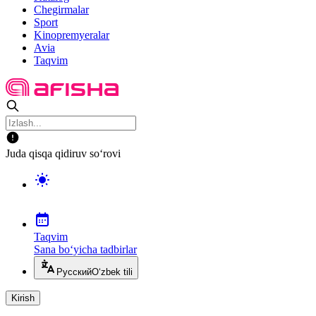
Chegirmalar
Sport
Kinopremyeralar
Avia
Taqvim
Juda qisqa qidiruv so‘rovi
Taqvim
Sana bo‘yicha tadbirlar
Русский
O‘zbek tili
Kirish