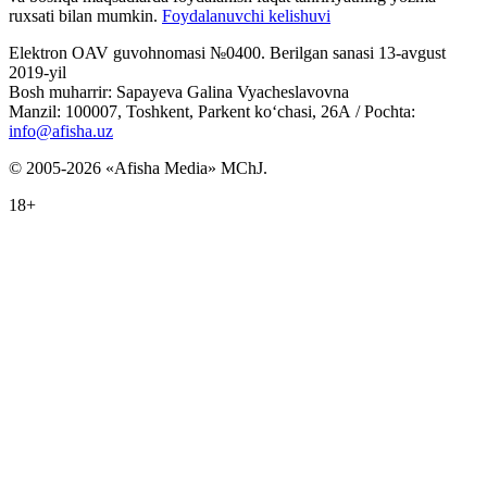
ruxsati bilan mumkin.
Foydalanuvchi kelishuvi
Elektron OAV guvohnomasi №0400. Berilgan sanasi 13-avgust
2019-yil
Bosh muharrir: Sapayeva Galina Vyacheslavovna
Manzil: 100007, Toshkent, Parkent ko‘chasi, 26А / Pochta:
info@afisha.uz
© 2005-2026 «Afisha Media» MChJ.
18+