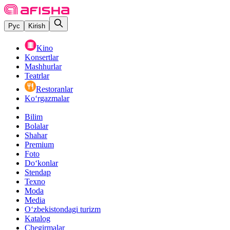
Рус
Kirish
Kino
Konsertlar
Mashhurlar
Teatrlar
Restoranlar
Ko‘rgazmalar
Bilim
Bolalar
Shahar
Premium
Foto
Do‘konlar
Stendap
Texno
Moda
Media
O‘zbekistondagi turizm
Katalog
Chegirmalar