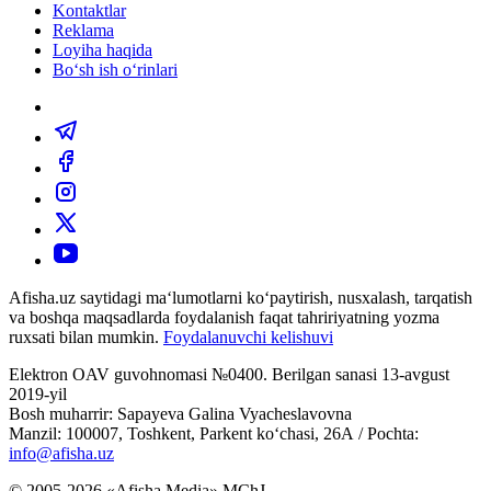
Kontaktlar
Reklama
Loyiha haqida
Bo‘sh ish o‘rinlari
Afisha.uz saytidagi ma‘lumotlarni ko‘paytirish, nusxalash, tarqatish
va boshqa maqsadlarda foydalanish faqat tahririyatning yozma
ruxsati bilan mumkin.
Foydalanuvchi kelishuvi
Elektron OAV guvohnomasi №0400. Berilgan sanasi 13-avgust
2019-yil
Bosh muharrir: Sapayeva Galina Vyacheslavovna
Manzil: 100007, Toshkent, Parkent ko‘chasi, 26А / Pochta:
info@afisha.uz
© 2005-2026 «Afisha Media» MChJ.