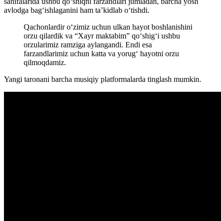
sahifalarida ushbu qo‘shiqni farzandlari jumladan, barcha yosh
avlodga bag‘ishlaganini ham ta’kidlab o‘tishdi.
Qachonlardir o‘zimiz uchun ulkan hayot boshlanishini
orzu qilardik va “Xayr maktabim” qo‘shig‘i ushbu
orzularimiz ramziga aylangandi. Endi esa
farzandlarimiz uchun katta va yorug‘ hayotni orzu
qilmoqdamiz.
Yangi taronani barcha musiqiy platformalarda tinglash mumkin.