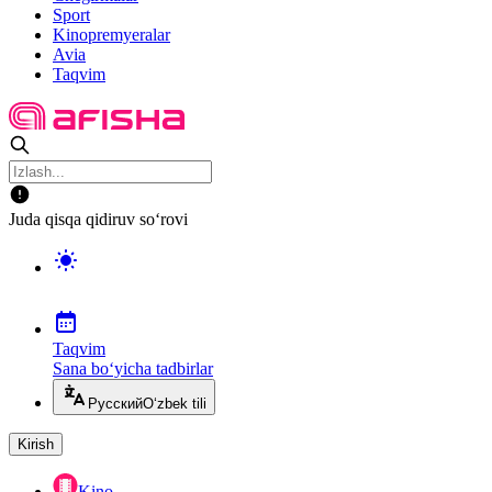
Sport
Kinopremyeralar
Avia
Taqvim
Juda qisqa qidiruv so‘rovi
Taqvim
Sana bo‘yicha tadbirlar
Русский
O‘zbek tili
Kirish
Kino