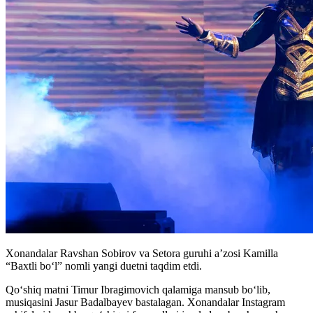
Xonandalar Ravshan Sobirov va Setora guruhi a’zosi Kamilla
“Baxtli bo‘l” nomli yangi duetni taqdim etdi.
Qo‘shiq matni Timur Ibragimovich qalamiga mansub bo‘lib,
musiqasini Jasur Badalbayev bastalagan. Xonandalar Instagram