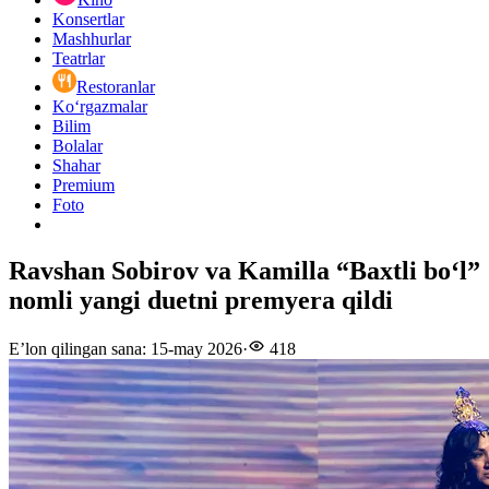
Konsertlar
Mashhurlar
Teatrlar
Restoranlar
Ko‘rgazmalar
Bilim
Bolalar
Shahar
Premium
Foto
Ravshan Sobirov va Kamilla “Baxtli bo‘l”
nomli yangi duetni premyera qildi
E’lon qilingan sana
:
15-may 2026
·
418