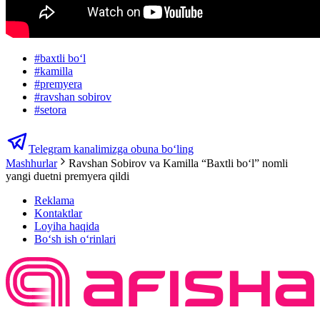
#
baxtli boʻl
#
kamilla
#
premyera
#
ravshan sobirov
#
setora
Telegram kanalimizga obuna bo‘ling
Mashhurlar
Ravshan Sobirov va Kamilla “Baxtli bo‘l” nomli
yangi duetni premyera qildi
Reklama
Kontaktlar
Loyiha haqida
Bo‘sh ish o‘rinlari