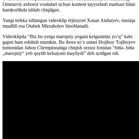
Ommaviy axborot vositalari uchun kontent tayyorlash markazi bilan
hamkorlikda ishlab chiqilgan.
Yangi trekka ishlangan videoklip rejissyori Xasan Atabayev, musiqa
muallifi esa Otabek Mirzaholov hisoblanadi.
Videoklipda “Biz bu yerga marojniy yegani kelganimiz yo‘q” kabi
gapni ham eshitish mumkin. Bu ibora soʻz ustasi Hojiboy Tojiboyev
tomonidan Jahon Chempionatiga chiqish orzusi fonidan “bitta- bitta
„marojniy“ yeb qaytib kelsayam mayliydi” deb aytilgan edi.