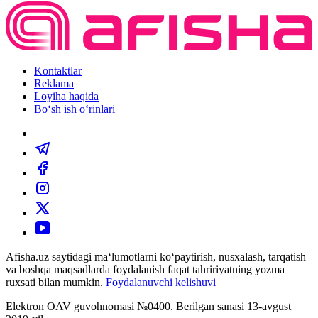
Kontaktlar
Reklama
Loyiha haqida
Bo‘sh ish o‘rinlari
Afisha.uz saytidagi ma‘lumotlarni ko‘paytirish, nusxalash, tarqatish
va boshqa maqsadlarda foydalanish faqat tahririyatning yozma
ruxsati bilan mumkin.
Foydalanuvchi kelishuvi
Elektron OAV guvohnomasi №0400. Berilgan sanasi 13-avgust