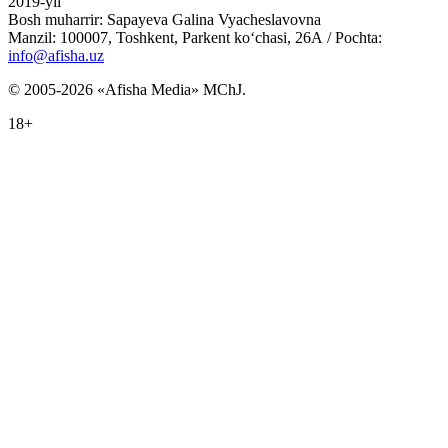
2019-yil
Bosh muharrir: Sapayeva Galina Vyacheslavovna
Manzil: 100007, Toshkent, Parkent ko‘chasi, 26А / Pochta:
info@afisha.uz
© 2005-2026 «Afisha Media» MChJ.
18+