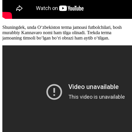
Shuningdek, unda O‘zbekiston terma jamoasi futbolchilari, bosh
murabbiy Kannavaro nomi ham tilga olinadi. Trekda terma
jamoaning timsoli bo‘lgan bo‘ri obrazi ham aytib oʻtilgan.