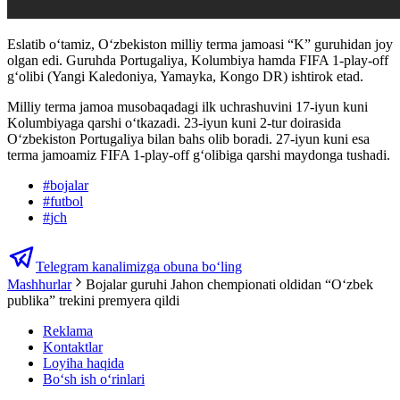
Eslatib oʻtamiz, O‘zbekiston milliy terma jamoasi “K” guruhidan joy
olgan edi. Guruhda Portugaliya, Kolumbiya hamda FIFA 1-play-off
g‘olibi (Yangi Kaledoniya, Yamayka, Kongo DR) ishtirok etad.
Milliy terma jamoa musobaqadagi ilk uchrashuvini 17-iyun kuni
Kolumbiyaga qarshi o‘tkazadi. 23-iyun kuni 2-tur doirasida
O‘zbekiston Portugaliya bilan bahs olib boradi. 27-iyun kuni esa
terma jamoamiz FIFA 1-play-off g‘olibiga qarshi maydonga tushadi.
#
bojalar
#
futbol
#
jch
Telegram kanalimizga obuna bo‘ling
Mashhurlar
Bojalar guruhi Jahon chempionati oldidan “O‘zbek
publika” trekini premyera qildi
Reklama
Kontaktlar
Loyiha haqida
Bo‘sh ish o‘rinlari