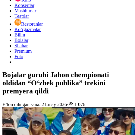
Konsertlar
Mashhurlar
Teatrlar
Restoranlar
Ko‘rgazmalar
Bilim
Bolalar
Shahar
Premium
Foto
Bojalar guruhi Jahon chempionati
oldidan “O‘zbek publika” trekini
premyera qildi
E’lon qilingan sana
:
21-may 2026
·
1 076