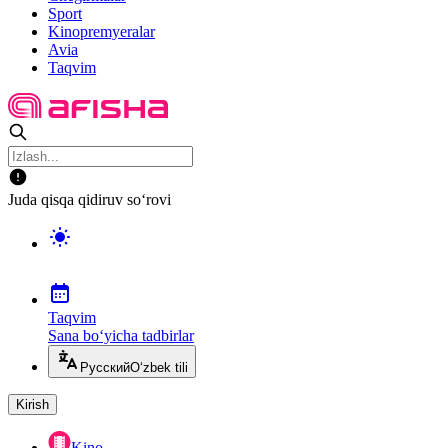
Sport
Kinopremyeralar
Avia
Taqvim
Juda qisqa qidiruv so‘rovi
Taqvim
Sana bo‘yicha tadbirlar
Русский
O‘zbek tili
Kirish
Kino