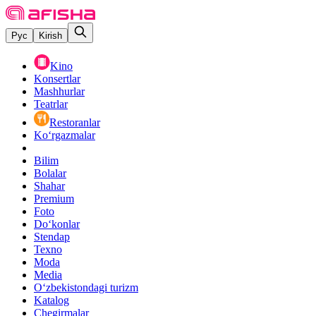
Рус
Kirish
Kino
Konsertlar
Mashhurlar
Teatrlar
Restoranlar
Ko‘rgazmalar
Bilim
Bolalar
Shahar
Premium
Foto
Do‘konlar
Stendap
Texno
Moda
Media
O‘zbekistondagi turizm
Katalog
Chegirmalar