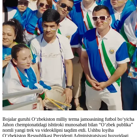
Bojalar guruhi O‘zbekiston milliy terma jamoasining futbol bo‘yicha
Jahon chempionatidagi ishtiroki munosabati bilan “O‘zbek publika”
nomli yangi trek va videoklipni taqdim etdi. Ushbu loyiha
O‘zbekiston Respublikasi Prezidenti Administratsiyasi huzuridagi