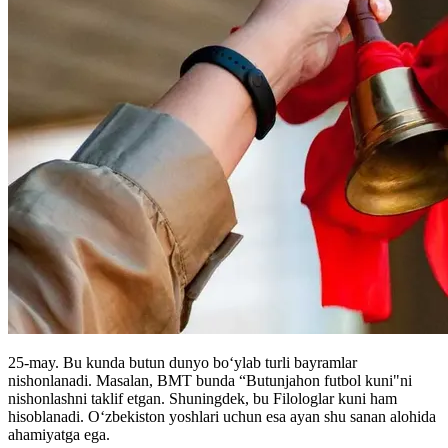
25-may. Bu kunda butun dunyo boʻylab turli bayramlar
nishonlanadi. Masalan, BMT bunda “Butunjahon futbol kuni"ni
nishonlashni taklif etgan. Shuningdek, bu Filologlar kuni ham
hisoblanadi. Oʻzbekiston yoshlari uchun esa ayan shu sanan alohida
ahamiyatga ega.