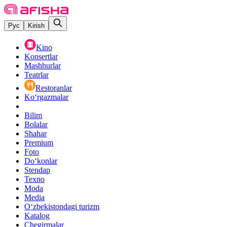
Рус
Kirish
Kino
Konsertlar
Mashhurlar
Teatrlar
Restoranlar
Ko‘rgazmalar
Bilim
Bolalar
Shahar
Premium
Foto
Do‘konlar
Stendap
Texno
Moda
Media
O‘zbekistondagi turizm
Katalog
Chegirmalar