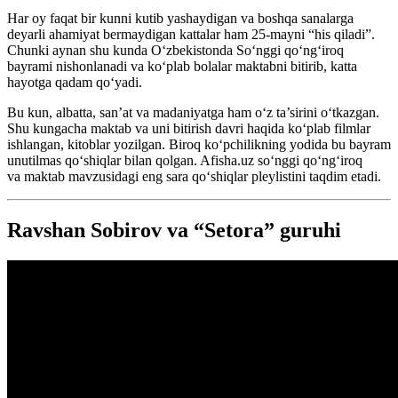
Har oy faqat bir kunni kutib yashaydigan va boshqa sanalarga
deyarli ahamiyat bermaydigan kattalar ham 25-mayni “his qiladi”.
Chunki aynan shu kunda Oʻzbekistonda Soʻnggi qoʻngʻiroq
bayrami nishonlanadi va koʻplab bolalar maktabni bitirib, katta
hayotga qadam qoʻyadi.
Bu kun, albatta, san’at va madaniyatga ham oʻz ta’sirini oʻtkazgan.
Shu kungacha maktab va uni bitirish davri haqida koʻplab filmlar
ishlangan, kitoblar yozilgan. Biroq koʻpchilikning yodida bu bayram
unutilmas qoʻshiqlar bilan qolgan. Afisha.uz soʻnggi qoʻngʻiroq
va maktab mavzusidagi eng sara qoʻshiqlar pleylistini taqdim etadi.
Ravshan Sobirov va “Setora” guruhi