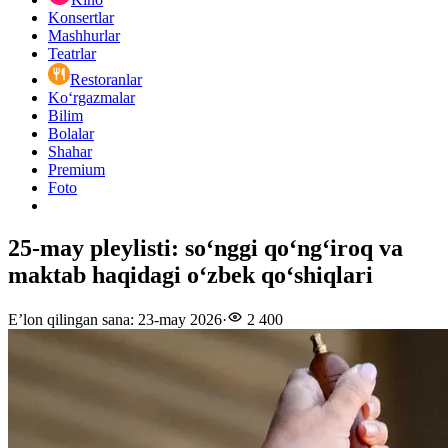
Konsertlar
Mashhurlar
Teatrlar
Restoranlar
Ko‘rgazmalar
Bilim
Bolalar
Shahar
Premium
Foto
25-may pleylisti: soʻnggi qoʻngʻiroq va
maktab haqidagi oʻzbek qoʻshiqlari
E’lon qilingan sana
:
23-may 2026
·
2 400