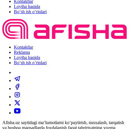
Kontaktlar
Loyiha haqida
Bo‘sh ish o‘rinlari
Kontaktlar
Reklama
Loyiha haqida
Bo‘sh ish o‘rinlari
Afisha.uz saytidagi ma‘lumotlarni ko‘paytirish, nusxalash, tarqatish
va boshqa maqsadlarda foydalanish faqat tahririyatning yozma