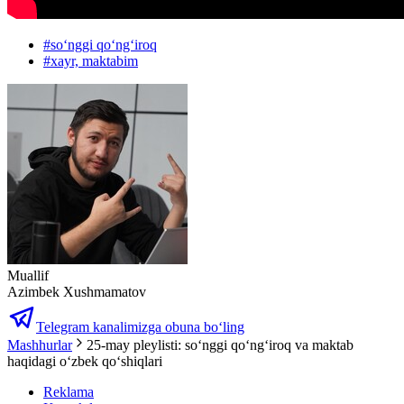
#
soʻnggi qoʻngʻiroq
#
xayr, maktabim
Muallif
Azimbek Xushmamatov
Telegram kanalimizga obuna bo‘ling
Mashhurlar
25-may pleylisti: soʻnggi qoʻngʻiroq va maktab
haqidagi oʻzbek qoʻshiqlari
Reklama