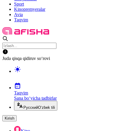
Sport
Kinopremyeralar
Avia
Taqvim
Juda qisqa qidiruv so‘rovi
Taqvim
Sana bo‘yicha tadbirlar
Русский
O‘zbek tili
Kirish
Kino