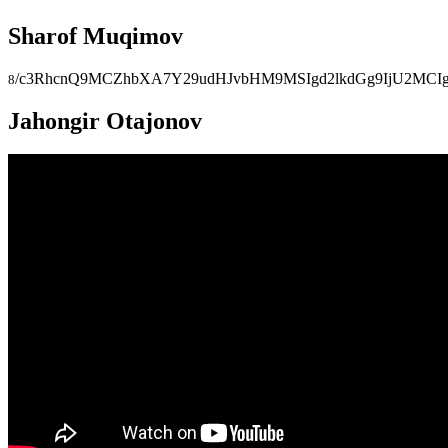
Sharof Muqimov
/c3RhcnQ9MCZhbXA7Y29udHJvbHM9MSIgd2lkdGg9IjU2MCI
8
Jahongir Otajonov