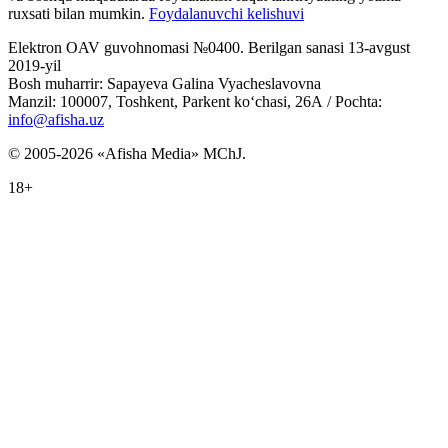
ruxsati bilan mumkin.
Foydalanuvchi kelishuvi
Elektron OAV guvohnomasi №0400. Berilgan sanasi 13-avgust
2019-yil
Bosh muharrir: Sapayeva Galina Vyacheslavovna
Manzil: 100007, Toshkent, Parkent ko‘chasi, 26А / Pochta:
info@afisha.uz
© 2005-2026 «Afisha Media» MChJ.
18+