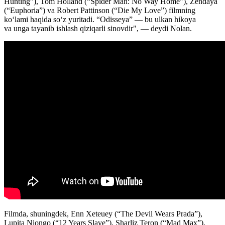
Hunting”), Tom Holland (“Spider Man: No Way Home”), Zendaya
(“Euphoria”) va Robert Pattinson (“Die My Love”) filmning
ko‘lami haqida so‘z yuritadi. “Odisseya” — bu ulkan hikoya
va unga tayanib ishlash qiziqarli sinovdir", — deydi Nolan.
Filmda, shuningdek, Enn Xeteuey (“The Devil Wears Prada”),
Lupita Niongo (“12 Years Slave”), Sharliz Teron (“Mad Max”),