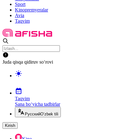
Sport
Kinopremyeralar
Avia
Taqvim
Juda qisqa qidiruv so‘rovi
Taqvim
Sana bo‘yicha tadbirlar
Русский
O‘zbek tili
Kirish
Kino