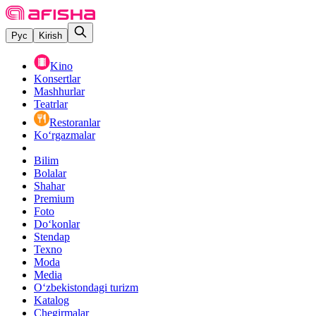
Рус
Kirish
Kino
Konsertlar
Mashhurlar
Teatrlar
Restoranlar
Ko‘rgazmalar
Bilim
Bolalar
Shahar
Premium
Foto
Do‘konlar
Stendap
Texno
Moda
Media
O‘zbekistondagi turizm
Katalog
Chegirmalar