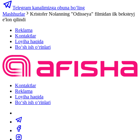
Telegram kanalimizga obuna bo‘ling
Mashhurlar
Kristofer Nolanning "Odisseya" filmidan ilk beksteyj
e'lon qilindi
Reklama
Kontaktlar
Loyiha haqida
Bo‘sh ish o‘rinlari
Kontaktlar
Reklama
Loyiha haqida
Bo‘sh ish o‘rinlari