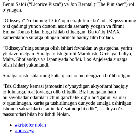
Benni Safdi (“Licorice Pizza”) va Jon Berntal (“The Punisher”) rol
o‘ynagan.
“Odisseya” Nolanning 13-to‘liq metrajli filmi bo‘ladi. Rejissyorning
o‘zi qadimgi yunon dostoni asosida ssenariy yozgan va filmni
Emma Tomas bilan birga ishlab chiqargan. Bu to‘liq IMAX
kameralarida suratga olingan birinchi badiiy film bo‘ladi.
“Odisseya"ning suratga olish ishlari fevraldan avgustgacha, yarim
yil davom etgan. Suratga olish guruhi Marokash, Gretsiya, Italiya,
Malta, Shotlandiya va Ispaniyada bo‘ldi. Los-Anjelesda suratga
olish ishlari yakunlandi.
Suratga olish ishlarining katta qismi ochiq dengizda bo‘lib o‘tgan.
“Biz Odissey kemasi jamoasini o‘ynaydigan aktyorlarni haqiqiy
to‘lqinlarga, real joylarga olib chiqdik. Biz haqiqatan ham
bu sayohatlar odamlar uchun qanchalik og‘ir boʻlganini va ular
o‘rganilmagan, xaritaga tushirilmagan dunyoda amalga oshirilgan
ishonch sakrashlari ekanini ko‘rsatmoqchi edik”, — deya o‘z
taassurotlari bilan boʻlishdi Nolan.
#
kristofer nolan
#
odisseya