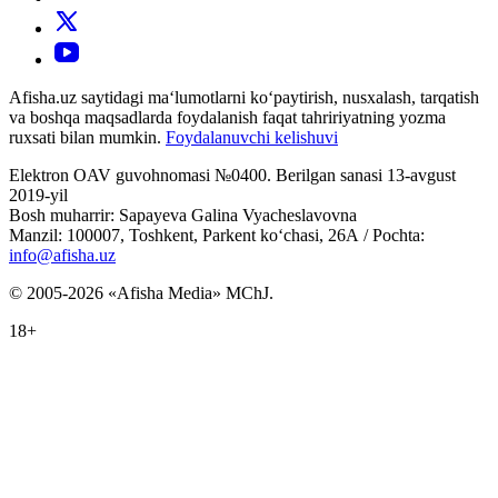
Afisha.uz saytidagi ma‘lumotlarni ko‘paytirish, nusxalash, tarqatish
va boshqa maqsadlarda foydalanish faqat tahririyatning yozma
ruxsati bilan mumkin.
Foydalanuvchi kelishuvi
Elektron OAV guvohnomasi №0400. Berilgan sanasi 13-avgust
2019-yil
Bosh muharrir: Sapayeva Galina Vyacheslavovna
Manzil: 100007, Toshkent, Parkent ko‘chasi, 26А / Pochta:
info@afisha.uz
© 2005-2026 «Afisha Media» MChJ.
18+