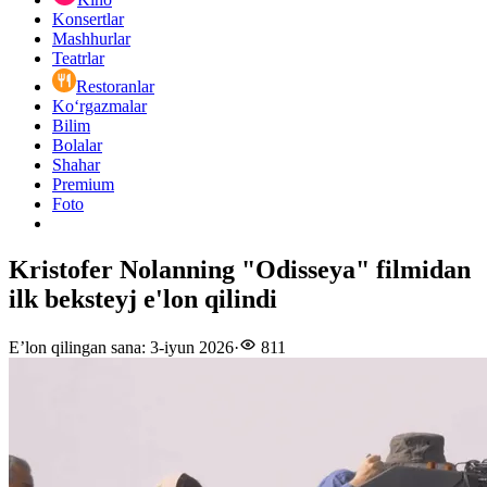
Konsertlar
Mashhurlar
Teatrlar
Restoranlar
Ko‘rgazmalar
Bilim
Bolalar
Shahar
Premium
Foto
Kristofer Nolanning "Odisseya" filmidan
ilk beksteyj e'lon qilindi
E’lon qilingan sana
:
3-iyun 2026
·
811