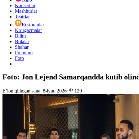
Konsertlar
Mashhurlar
Teatrlar
Restoranlar
Ko‘rgazmalar
Bilim
Bolalar
Shahar
Premium
Foto
Foto: Jon Lejend Samarqandda kutib olind
E’lon qilingan sana
:
8-iyun 2026
·
129