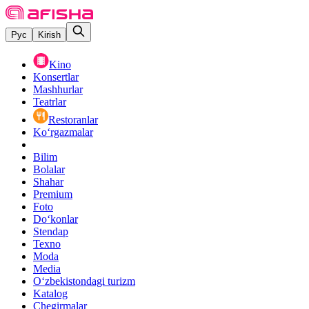
Рус
Kirish
Kino
Konsertlar
Mashhurlar
Teatrlar
Restoranlar
Ko‘rgazmalar
Bilim
Bolalar
Shahar
Premium
Foto
Do‘konlar
Stendap
Texno
Moda
Media
O‘zbekistondagi turizm
Katalog
Chegirmalar