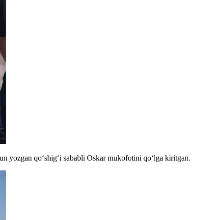
 yozgan qoʻshigʻi sababli Oskar mukofotini qoʻlga kiritgan.