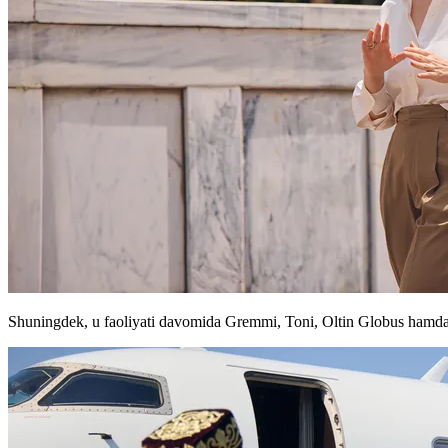
Shuningdek, u faoliyati davomida Gremmi, Toni, Oltin Globus hamda 