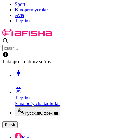
Sport
Kinopremyeralar
Avia
Taqvim
Juda qisqa qidiruv so‘rovi
Taqvim
Sana bo‘yicha tadbirlar
Русский
O‘zbek tili
Kirish
Kino