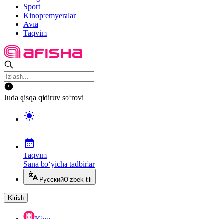
Sport
Kinopremyeralar
Avia
Taqvim
Juda qisqa qidiruv so‘rovi
Taqvim
Sana bo‘yicha tadbirlar
Русский
O‘zbek tili
Kirish
Kino