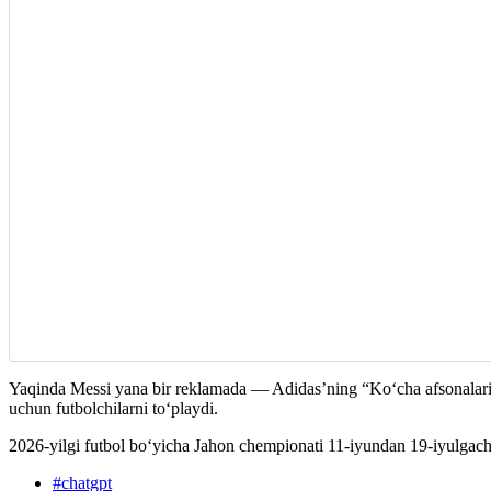
Yaqinda Messi yana bir reklamada — Adidas’ning “Koʻcha afsonalari”
uchun futbolchilarni to‘playdi.
2026-yilgi futbol bo‘yicha Jahon chempionati 11-iyundan 19-iyulgach
#
chatgpt