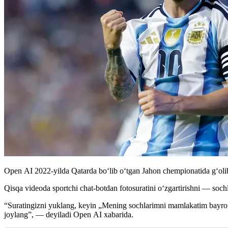
Open AI 2022-yilda Qatarda bo‘lib o‘tgan Jahon chempionatida g‘oli
Qisqa videoda sportchi chat-botdan fotosuratini o‘zgartirishni — sochl
“Suratingizni yuklang, keyin „Mening sochlarimni mamlakatim bayrog‘i 
joylang”, — deyiladi Open AI xabarida.