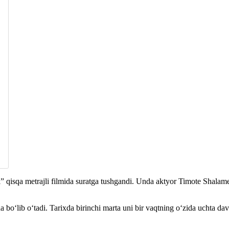
 qisqa metrajli filmida suratga tushgandi. Unda aktyor Timote Shalam
a bo‘lib o‘tadi. Tarixda birinchi marta uni bir vaqtning o‘zida uchta 