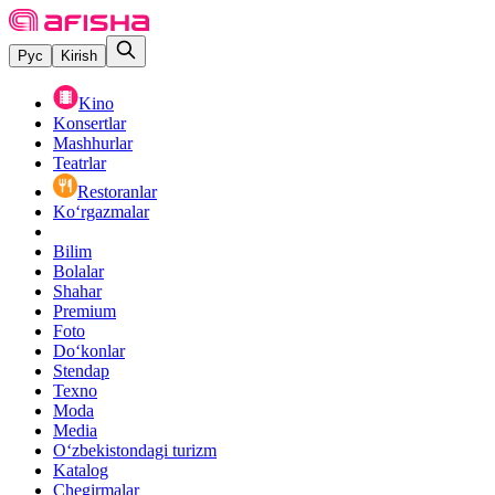
Рус
Kirish
Kino
Konsertlar
Mashhurlar
Teatrlar
Restoranlar
Ko‘rgazmalar
Bilim
Bolalar
Shahar
Premium
Foto
Do‘konlar
Stendap
Texno
Moda
Media
O‘zbekistondagi turizm
Katalog
Chegirmalar