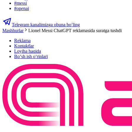
#
messi
#
openai
Telegram kanalimizga obuna bo‘ling
Mashhurlar
Lionel Messi ChatGPT reklamasida suratga tushdi
Reklama
Kontaktlar
Loyiha haqida
Bo‘sh ish o‘rinlari