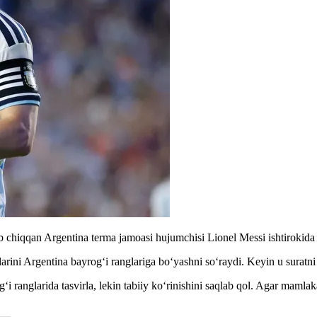
b chiqqan Argentina terma jamoasi hujumchisi Lionel Messi ishtiroki
arini Argentina bayrog‘i ranglariga bo‘yashni so‘raydi. Keyin u suratni
ranglarida tasvirla, lekin tabiiy ko‘rinishini saqlab qol. Agar mamlak