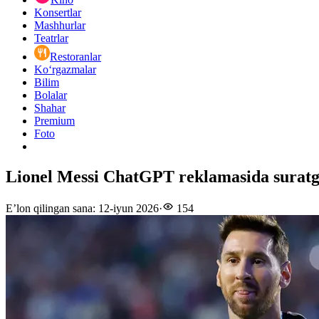
Konsertlar
Mashhurlar
Teatrlar
Restoranlar
Ko‘rgazmalar
Bilim
Bolalar
Shahar
Premium
Foto
Lionel Messi ChatGPT reklamasida suratg
E’lon qilingan sana
:
12-iyun 2026
·
154