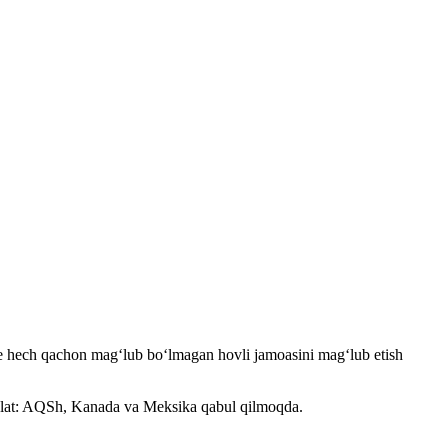
e hech qachon mag‘lub bo‘lmagan hovli jamoasini mag‘lub etish
davlat: AQSh, Kanada va Meksika qabul qilmoqda.