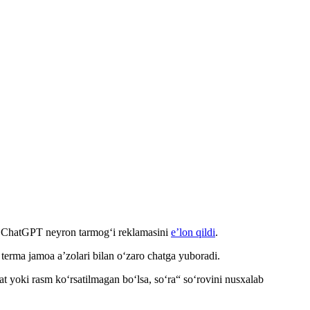
da ChatGPT neyron tarmog‘i reklamasini
e’lon qildi
.
 terma jamoa a’zolari bilan oʻzaro chatga yuboradi.
at yoki rasm ko‘rsatilmagan bo‘lsa, soʻra“ so‘rovini nusxalab