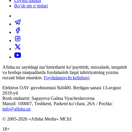
Loyiha haqida
Bo‘sh ish o‘rinlari
Afisha.uz saytidagi ma‘lumotlarni ko‘paytirish, nusxalash, tarqatish
va boshqa maqsadlarda foydalanish faqat tahririyatning yozma
ruxsati bilan mumkin.
Foydalanuvchi kelishuvi
Elektron OAV guvohnomasi №0400. Berilgan sanasi 13-avgust
2019-yil
Bosh muharrir: Sapayeva Galina Vyacheslavovna
Manzil: 100007, Toshkent, Parkent ko‘chasi, 26А / Pochta:
info@afisha.uz
© 2005-2026 «Afisha Media» MChJ.
18+