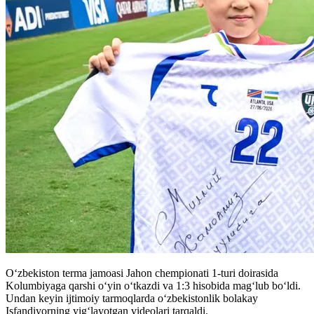
Oʻzbekiston terma jamoasi Jahon chempionati 1-turi doirasida
Kolumbiyaga qarshi oʻyin oʻtkazdi va 1:3 hisobida magʻlub boʻldi.
Undan keyin ijtimoiy tarmoqlarda oʻzbekistonlik bolakay
Isfandiyorning yigʻlayotgan videolari tarqaldi.