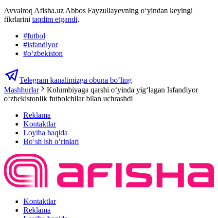
Avvalroq Afisha.uz Abbos Fayzullayevning oʻyindan keyingi
fikrlarini
taqdim etgandi
.
#
futbol
#
isfandiyor
#
oʻzbekiston
Telegram kanalimizga obuna bo‘ling
Mashhurlar
Kolumbiyaga qarshi oʻyinda yigʻlagan Isfandiyor
oʻzbekistonlik futbolchilar bilan uchrashdi
Reklama
Kontaktlar
Loyiha haqida
Bo‘sh ish o‘rinlari
Kontaktlar
Reklama