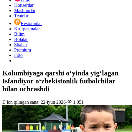
Konsertlar
Mashhurlar
Teatrlar
Restoranlar
Ko‘rgazmalar
Bilim
Bolalar
Shahar
Premium
Foto
Kolumbiyaga qarshi oʻyinda yigʻlagan
Isfandiyor oʻzbekistonlik futbolchilar
bilan uchrashdi
E’lon qilingan sana
:
22-iyun 2026
·
1 051