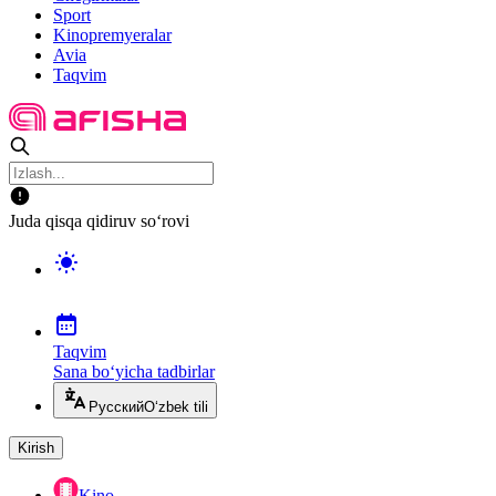
Sport
Kinopremyeralar
Avia
Taqvim
Juda qisqa qidiruv so‘rovi
Taqvim
Sana bo‘yicha tadbirlar
Русский
O‘zbek tili
Kirish
Kino