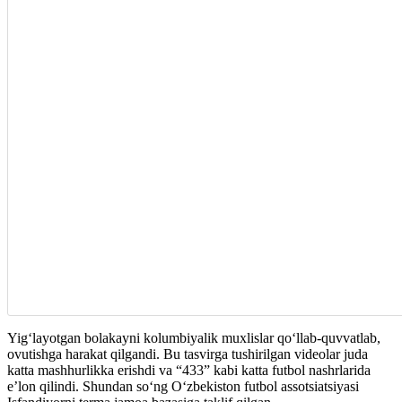
Yigʻlayotgan bolakayni kolumbiyalik muxlislar qoʻllab-quvvatlab,
ovutishga harakat qilgandi. Bu tasvirga tushirilgan videolar juda
katta mashhurlikka erishdi va “433” kabi katta futbol nashrlarida
e’lon qilindi. Shundan soʻng Oʻzbekiston futbol assotsiatsiyasi