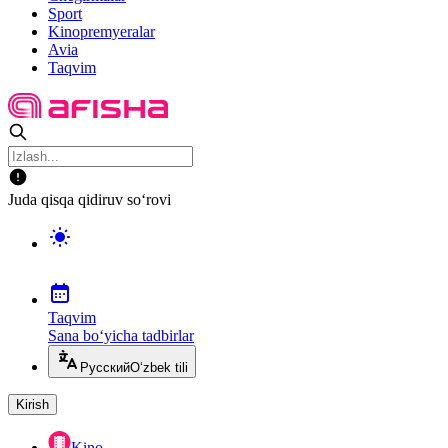
Sport
Kinopremyeralar
Avia
Taqvim
Juda qisqa qidiruv so‘rovi
Taqvim
Sana bo‘yicha tadbirlar
Русский
O‘zbek tili
Kirish
Kino