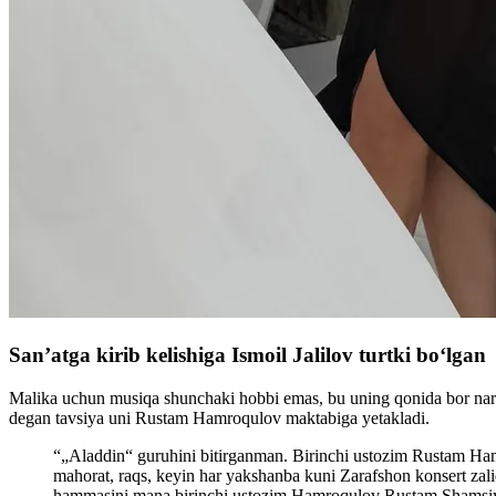
San’atga kirib kelishiga Ismoil Jalilov turtki boʻlgan
Malika uchun musiqa shunchaki hobbi emas, bu uning qonida bor narsa. 
degan tavsiya uni Rustam Hamroqulov maktabiga yetakladi.
“„Aladdin“ guruhini bitirganman. Birinchi ustozim Rustam Ham
mahorat, raqs, keyin har yakshanba kuni Zarafshon konsert zali
hammasini mana birinchi ustozim Hamroqulov Rustam Shamsiye