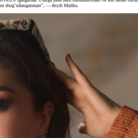
lan shugʻullanganman”, — deydi Malika.