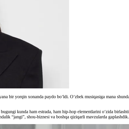
n yana bir yorqin xonanda paydo bo‘ldi. O‘zbek musiqasiga mana shunday 
n, bugungi kunda ham estrada, ham hip-hop elementlarini o‘zida birlash
undalik “jangi”, shou-biznesi va boshqa qiziqarli mavzularda gaplashdik.