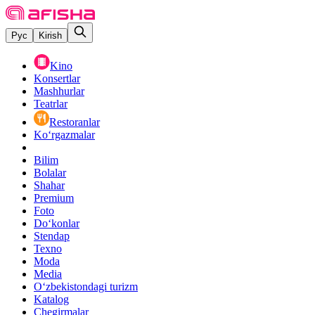
Рус
Kirish
Kino
Konsertlar
Mashhurlar
Teatrlar
Restoranlar
Ko‘rgazmalar
Bilim
Bolalar
Shahar
Premium
Foto
Do‘konlar
Stendap
Texno
Moda
Media
O‘zbekistondagi turizm
Katalog
Chegirmalar