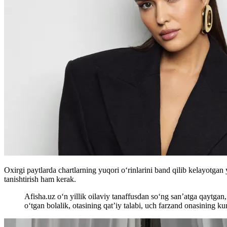
Oxirgi paytlarda chartlarning yuqori o‘rinlarini band qilib kelayotga
tanishtirish ham kerak.
Afisha.uz o‘n yillik oilaviy tanaffusdan so‘ng san’atga qaytga
o‘tgan bolalik, otasining qat’iy talabi, uch farzand onasining k