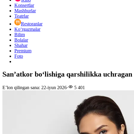
Konsertlar
Mashhurlar
Teatrlar
Restoranlar
Ko‘rgazmalar
Bilim
Bolalar
Shahar
Premium
Foto
San’atkor bo‘lishiga qarshilikka uchragan 
E’lon qilingan sana
:
22-iyun 2026
·
5 401