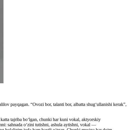
ilov payqagan. “Ovozi bor, talanti bor, albatta shug‘ullanishi kerak”,
ta tajriba boʻlgan, chunki har kuni vokal, aktyorskiy
i: sahnada oʻzini tutishni, ashula aytishni, vokal —
 bolaligim juda ham baxtli oʻtgan. Chunki musiqa har doim