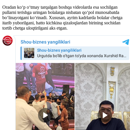
Oradan koʻp oʻtmay tarqalgan boshqa videolarda esa sochilgan
pullarni terishga uringan bolalarga nisbatan qoʻpol munosabatda
boʻlinayotgani koʻrinadi. Xususan, ayrim kadrlarda bolalar chetga
itarib yuborilgani, hatto kichkina qizaloqlardan birining sochidan
tortib chetga uloqtirilgani aks etgan.