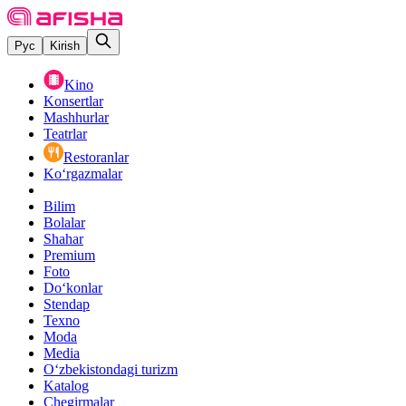
Рус
Kirish
Kino
Konsertlar
Mashhurlar
Teatrlar
Restoranlar
Ko‘rgazmalar
Bilim
Bolalar
Shahar
Premium
Foto
Do‘konlar
Stendap
Texno
Moda
Media
O‘zbekistondagi turizm
Katalog
Chegirmalar