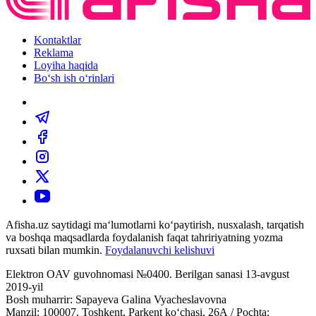
Kontaktlar
Reklama
Loyiha haqida
Bo‘sh ish o‘rinlari
Afisha.uz saytidagi ma‘lumotlarni ko‘paytirish, nusxalash, tarqatish
va boshqa maqsadlarda foydalanish faqat tahririyatning yozma
ruxsati bilan mumkin.
Foydalanuvchi kelishuvi
Elektron OAV guvohnomasi №0400. Berilgan sanasi 13-avgust
2019-yil
Bosh muharrir: Sapayeva Galina Vyacheslavovna
Manzil: 100007, Toshkent, Parkent ko‘chasi, 26А / Pochta: