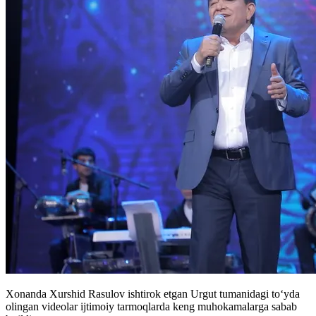
Xonanda Xurshid Rasulov ishtirok etgan Urgut tumanidagi toʻyda
olingan videolar ijtimoiy tarmoqlarda keng muhokamalarga sabab