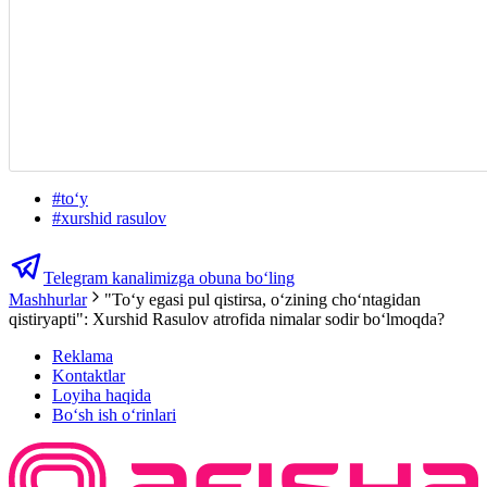
#
toʻy
#
xurshid rasulov
Telegram kanalimizga obuna bo‘ling
Mashhurlar
"Toʻy egasi pul qistirsa, oʻzining choʻntagidan
qistiryapti": Xurshid Rasulov atrofida nimalar sodir boʻlmoqda?
Reklama
Kontaktlar
Loyiha haqida
Bo‘sh ish o‘rinlari