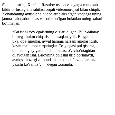
Shundan soʻng Xurshid Rasulov ushbu vaziyatga munosabat
bildirib, Instagram sahifasi orqali videomurojaat bilan chiqdi.
Xonandaning aytishicha, videolarda aks etgan voqeaga uning
jamoasi aloqador emas va sodir boʻlgan holatdan uning xabari
boʻlmagan.
“Bu ishni toʻy egalarining oʻzlari qilgan. Bilib-bilmay
birovga hukm chiqarishdan saqlanaylik. Bloger aka-
uka, opa-singillar, avval hamma narsani aniqlashtirib,
keyin ma’lumot tarqatinglar. Toʻy egasi pul qistirsa,
bu mening aytganim uchun emas, oʻz choʻntagidan
qilayotgan ishi. Birovning bolasini urib boʻlmaydi,
ayniqsa hozirgi zamonda hammamiz farzandlarimizni
yaxshi koʻramiz”, — degan xonanda.