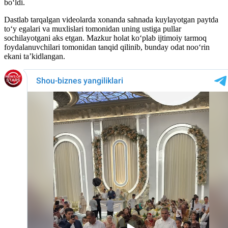
boʻldi.
Dastlab tarqalgan videolarda xonanda sahnada kuylayotgan paytda
toʻy egalari va muxlislari tomonidan uning ustiga pullar
sochilayotgani aks etgan. Mazkur holat koʻplab ijtimoiy tarmoq
foydalanuvchilari tomonidan tanqid qilinib, bunday odat nooʻrin
ekani ta’kidlangan.