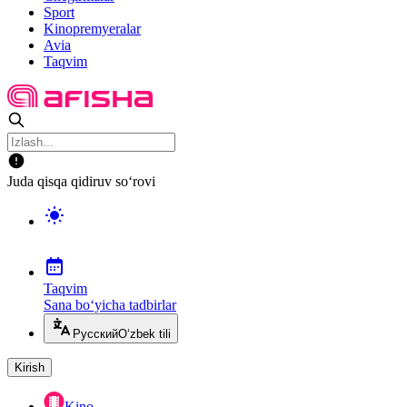
Sport
Kinopremyeralar
Avia
Taqvim
Juda qisqa qidiruv so‘rovi
Taqvim
Sana bo‘yicha tadbirlar
Русский
O‘zbek tili
Kirish
Kino