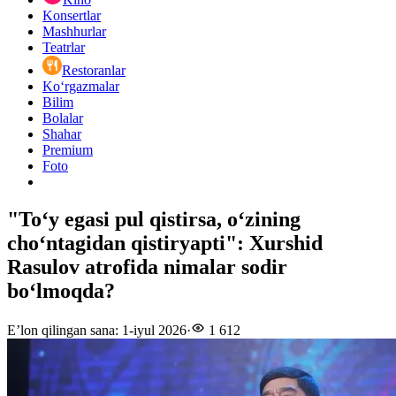
Konsertlar
Mashhurlar
Teatrlar
Restoranlar
Ko‘rgazmalar
Bilim
Bolalar
Shahar
Premium
Foto
"Toʻy egasi pul qistirsa, oʻzining
choʻntagidan qistiryapti": Xurshid
Rasulov atrofida nimalar sodir
boʻlmoqda?
E’lon qilingan sana
:
1-iyul 2026
·
1 612