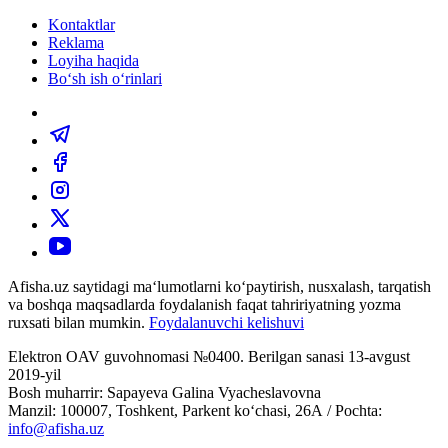
Kontaktlar
Reklama
Loyiha haqida
Bo‘sh ish o‘rinlari
Afisha.uz saytidagi ma‘lumotlarni ko‘paytirish, nusxalash, tarqatish
va boshqa maqsadlarda foydalanish faqat tahririyatning yozma
ruxsati bilan mumkin.
Foydalanuvchi kelishuvi
Elektron OAV guvohnomasi №0400. Berilgan sanasi 13-avgust
2019-yil
Bosh muharrir: Sapayeva Galina Vyacheslavovna
Manzil: 100007, Toshkent, Parkent ko‘chasi, 26А / Pochta:
info@afisha.uz