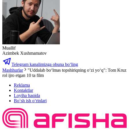
Muallif
Azimbek Xushmamatov
Telegram kanalimizga obuna bo‘ling
Mashhurlar
"Uddalab boʻlmas topshiriqning oʻzi yoʻq": Tom Kruz
rol ijro etgan 10 ta film
Reklama
Kontaktlar
Loyiha haqida
Bo‘sh ish o‘rinlari