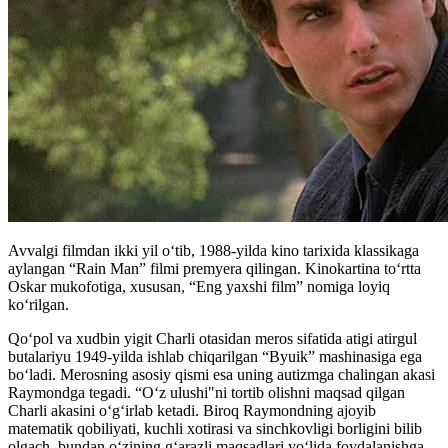
Avvalgi filmdan ikki yil oʻtib, 1988-yilda kino tarixida klassikaga
aylangan “Rain Man” filmi premyera qilingan. Kinokartina toʻrtta
Oskar mukofotiga, xususan, “Eng yaxshi film” nomiga loyiq
koʻrilgan.
Qo‘pol va xudbin yigit Charli otasidan meros sifatida atigi atirgul
butalariyu 1949-yilda ishlab chiqarilgan “Byuik” mashinasiga ega
bo‘ladi. Merosning asosiy qismi esa uning autizmga chalingan akasi
Raymondga tegadi. “O‘z ulushi"ni tortib olishni maqsad qilgan
Charli akasini o‘g‘irlab ketadi. Biroq Raymondning ajoyib
matematik qobiliyati, kuchli xotirasi va sinchkovligi borligini bilib
olgach, bundan o‘zining g‘arazli maqsadlari yo‘lida foydalanishga