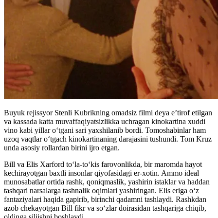
Buyuk rejissyor Stenli Kubrikning omadsiz filmi deya e’tirof etilgan
va kassada katta muvaffaqiyatsizlikka uchragan kinokartina xuddi
vino kabi yillar oʻtgani sari yaxshilanib bordi. Tomoshabinlar ham
uzoq vaqtlar oʻtgach kinokartinaning darajasini tushundi. Tom Kruz
unda asosiy rollardan birini ijro etgan.
Bill va Elis Xarford to‘la-to‘kis farovonlikda, bir maromda hayot
kechirayotgan baxtli insonlar qiyofasidagi er-xotin. Ammo ideal
munosabatlar ortida rashk, qoniqmaslik, yashirin istaklar va haddan
tashqari narsalarga tashnalik oqimlari yashiringan. Elis eriga o‘z
fantaziyalari haqida gapirib, birinchi qadamni tashlaydi. Rashkdan
azob chekayotgan Bill fikr va so‘zlar doirasidan tashqariga chiqib,
oldinga siljishni boshlaydi.