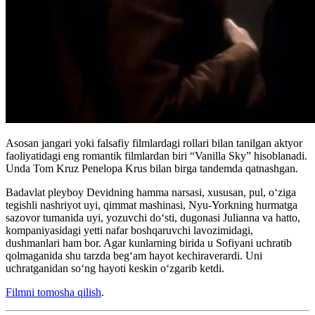
Asosan jangari yoki falsafiy filmlardagi rollari bilan tanilgan aktyor
faoliyatidagi eng romantik filmlardan biri “Vanilla Sky” hisoblanadi.
Unda Tom Kruz Penelopa Krus bilan birga tandemda qatnashgan.
Badavlat pleyboy Devidning hamma narsasi, xususan, pul, oʻziga
tegishli nashriyot uyi, qimmat mashinasi, Nyu-Yorkning hurmatga
sazovor tumanida uyi, yozuvchi doʻsti, dugonasi Julianna va hatto,
kompaniyasidagi yetti nafar boshqaruvchi lavozimidagi,
dushmanlari ham bor. Agar kunlarning birida u Sofiyani uchratib
qolmaganida shu tarzda begʻam hayot kechiraverardi. Uni
uchratganidan soʻng hayoti keskin oʻzgarib ketdi.
Filmni tomosha qilish
.