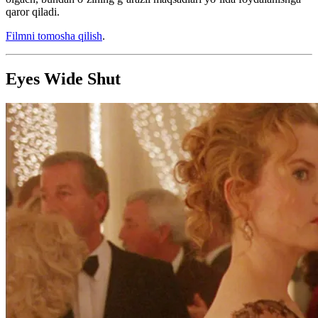
qaror qiladi.
Filmni tomosha qilish
.
Eyes Wide Shut