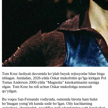
Tom Kruz faoliyati davomida koʻplab buyuk rejissyorlar bilan birga
ishlagan. Jumladan, 2026-yilda Oskar mukofotini qoʻlga kiritgan Pol
Tomas Anderson 2000-yilda “Magnolia” kinokartinasini suratga
olgan. Tom Kruz bu roli uchun Oskar mukofotiga nomzodi
qoʻyilgan.
Bu voqea San-Fernando vodiysida, osmonda birorta ham bulut
bo‘lmagan yomg‘irli kunda sodir bo‘lgan. Oliy kuchlarning
aralashuvi, shuningdek, tasodiflar, turli odamlarning xatti-harakatlari