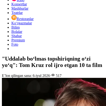
Konsertlar
Mashhurlar
Teatrlar
Restoranlar
Ko‘rgazmalar
Bilim
Bolalar
Shahar
Premium
Foto
"Uddalab boʻlmas topshiriqning oʻzi
yoʻq": Tom Kruz rol ijro etgan 10 ta film
E’lon qilingan sana
:
6-iyul 2026
·
517