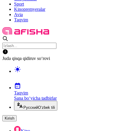
Sport
Kinopremyeralar
Avia
Taqvim
Juda qisqa qidiruv so‘rovi
Taqvim
Sana bo‘yicha tadbirlar
Русский
O‘zbek tili
Kirish
Kino