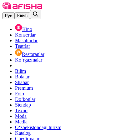
Рус
Kirish
Kino
Konsertlar
Mashhurlar
Teatrlar
Restoranlar
Ko‘rgazmalar
Bilim
Bolalar
Shahar
Premium
Foto
Do‘konlar
Stendap
Texno
Moda
Media
O‘zbekistondagi turizm
Katalog
Chegirmalar