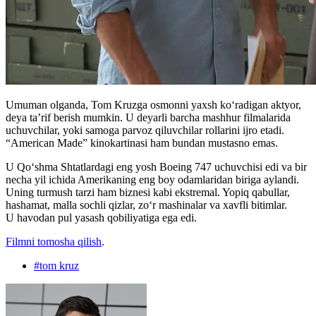
Umuman olganda, Tom Kruzga osmonni yaxsh koʻradigan aktyor,
deya ta’rif berish mumkin. U deyarli barcha mashhur filmalarida
uchuvchilar, yoki samoga parvoz qiluvchilar rollarini ijro etadi.
“American Made” kinokartinasi ham bundan mustasno emas.
U Qo‘shma Shtatlardagi eng yosh Boeing 747 uchuvchisi edi va bir
necha yil ichida Amerikaning eng boy odamlaridan biriga aylandi.
Uning turmush tarzi ham biznesi kabi ekstremal. Yopiq qabullar,
hashamat, malla sochli qizlar, zo‘r mashinalar va xavfli bitimlar.
U havodan pul yasash qobiliyatiga ega edi.
Filmni tomosha qilish
.
#
tom kruz