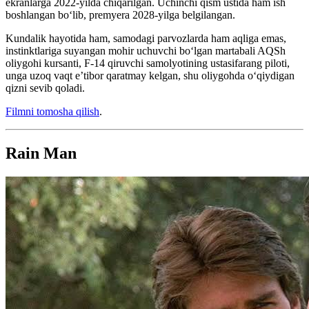
ekranlarga 2022-yilda chiqarilgan. Uchinchi qism ustida ham ish
boshlangan boʻlib, premyera 2028-yilga belgilangan.
Kundalik hayotida ham, samodagi parvozlarda ham aqliga emas,
instinktlariga suyangan mohir uchuvchi boʻlgan martabali AQSh
oliygohi kursanti, F-14 qiruvchi samolyotining ustasifarang piloti,
unga uzoq vaqt e’tibor qaratmay kelgan, shu oliygohda oʻqiydigan
qizni sevib qoladi.
Filmni tomosha qilish
.
Rain Man