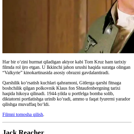
Har bir oʻzini hurmat qiladigan aktyor kabi Tom Kruz ham tarixiy
filmda rol ijro etgan. U Ikkinchi jahon urushi haqida suratga olingan
“Valkyrie” kinokartinasida asosiy obrazni gavdalantiradi.
Qarshilik ko‘rsatish kuchlari qahramoni, Gitlerga qarshi fitnaga
boshchilik qilgan polkovnik Klaus fon Shtaufenbergning tarixi
haqida hikoya qilinadi. 1944-yilda u portfelga bomba solib,
diktatorni portlatishga urinib ko‘radi, ammo u faqat fyurerni yarador
qilishga muvaffaq bo‘ldi.
Filmni tomosha qilish
.
Jack Reacher