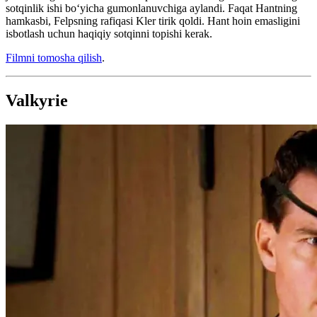
sotqinlik ishi boʻyicha gumonlanuvchiga aylandi. Faqat Hantning
hamkasbi, Felpsning rafiqasi Kler tirik qoldi. Hant hoin emasligini
isbotlash uchun haqiqiy sotqinni topishi kerak.
Filmni tomosha qilish
.
Valkyrie