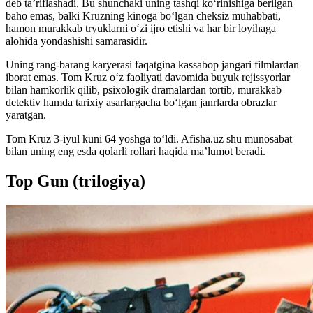
deb ta’riflashadi. Bu shunchaki uning tashqi ko‘rinishiga berilgan
baho emas, balki Kruzning kinoga bo‘lgan cheksiz muhabbati,
hamon murakkab tryuklarni o‘zi ijro etishi va har bir loyihaga
alohida yondashishi samarasidir.
Uning rang-barang karyerasi faqatgina kassabop jangari filmlardan
iborat emas. Tom Kruz o‘z faoliyati davomida buyuk rejissyorlar
bilan hamkorlik qilib, psixologik dramalardan tortib, murakkab
detektiv hamda tarixiy asarlargacha bo‘lgan janrlarda obrazlar
yaratgan.
Tom Kruz 3-iyul kuni 64 yoshga toʻldi. Afisha.uz shu munosabat
bilan uning eng esda qolarli rollari haqida ma’lumot beradi.
Top Gun (trilogiya)