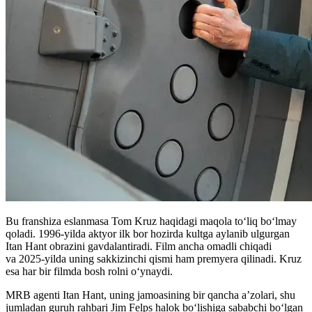
Bu franshiza eslanmasa Tom Kruz haqidagi maqola toʻliq boʻlmay
qoladi. 1996-yilda aktyor ilk bor hozirda kultga aylanib ulgurgan
Itan Hant obrazini gavdalantiradi. Film ancha omadli chiqadi
va 2025-yilda uning sakkizinchi qismi ham premyera qilinadi. Kruz
esa har bir filmda bosh rolni oʻynaydi.
MRB agenti Itan Hant, uning jamoasining bir qancha a’zolari, shu
jumladan guruh rahbari Jim Felps halok boʻlishiga sababchi boʻlgan