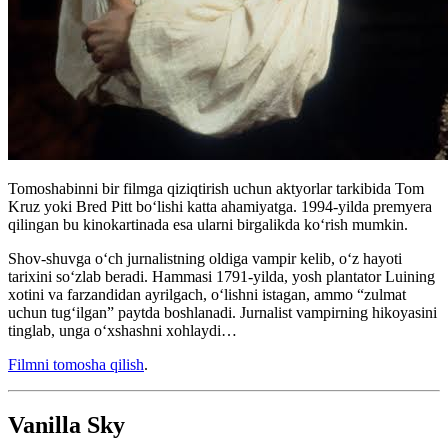
Tomoshabinni bir filmga qiziqtirish uchun aktyorlar tarkibida Tom
Kruz yoki Bred Pitt boʻlishi katta ahamiyatga. 1994-yilda premyera
qilingan bu kinokartinada esa ularni birgalikda koʻrish mumkin.
Shov-shuvga o‘ch jurnalistning oldiga vampir kelib, o‘z hayoti
tarixini so‘zlab beradi. Hammasi 1791-yilda, yosh plantator Luining
xotini va farzandidan ayrilgach, o‘lishni istagan, ammo “zulmat
uchun tug‘ilgan” paytda boshlanadi. Jurnalist vampirning hikoyasini
tinglab, unga o‘xshashni xohlaydi…
Filmni tomosha qilish
.
Vanilla Sky