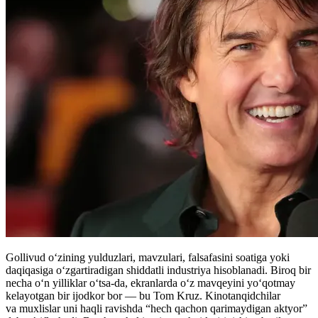
Gollivud oʻzining yulduzlari, mavzulari, falsafasini soatiga yoki
daqiqasiga oʻzgartiradigan shiddatli industriya hisoblanadi. Biroq bir
necha o‘n yilliklar o‘tsa-da, ekranlarda o‘z mavqeyini yo‘qotmay
kelayotgan bir ijodkor bor — bu Tom Kruz. Kinotanqidchilar
va muxlislar uni haqli ravishda “hech qachon qarimaydigan aktyor”