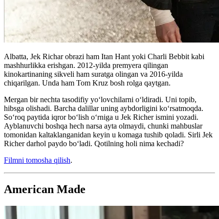
Albatta, Jek Richar obrazi ham Itan Hant yoki Charli Bebbit kabi
mashhurlikka erishgan. 2012-yilda premyera qilingan
kinokartinaning sikveli ham suratga olingan va 2016-yilda
chiqarilgan. Unda ham Tom Kruz bosh rolga qaytgan.
Mergan bir nechta tasodifiy yo‘lovchilarni o‘ldiradi. Uni topib,
hibsga olishadi. Barcha dalillar uning aybdorligini ko‘rsatmoqda.
So‘roq paytida iqror bo‘lish o‘rniga u Jek Richer ismini yozadi.
Ayblanuvchi boshqa hech narsa ayta olmaydi, chunki mahbuslar
tomonidan kaltaklanganidan keyin u komaga tushib qoladi. Sirli Jek
Richer darhol paydo bo‘ladi. Qotilning holi nima kechadi?
Filmni tomosha qilish
.
American Made