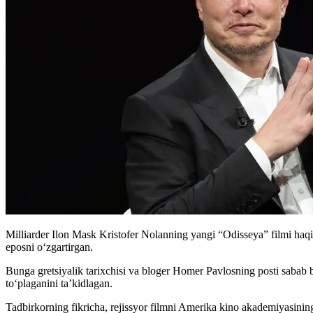
Milliarder Ilon Mask Kristofer Nolanning yangi “Odisseya” filmi haq
eposni o‘zgartirgan.
Bunga gretsiyalik tarixchisi va bloger Homer Pavlosning posti sabab 
to‘plaganini ta’kidlagan.
Tadbirkorning fikricha, rejissyor filmni Amerika kino akademiyasinin