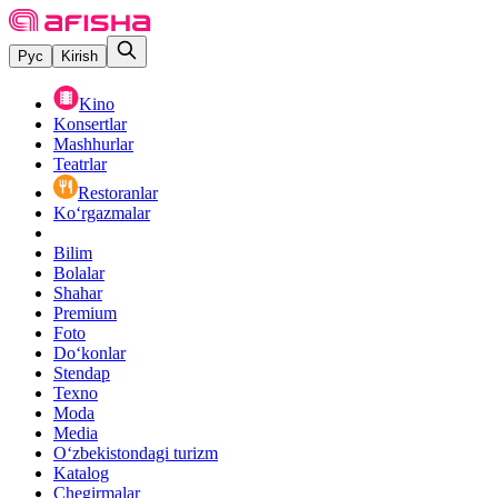
Рус
Kirish
Kino
Konsertlar
Mashhurlar
Teatrlar
Restoranlar
Ko‘rgazmalar
Bilim
Bolalar
Shahar
Premium
Foto
Do‘konlar
Stendap
Texno
Moda
Media
O‘zbekistondagi turizm
Katalog
Chegirmalar