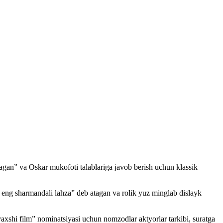
lagan” va Oskar mukofoti talablariga javob berish uchun klassik
i eng sharmandali lahza” deb atagan va rolik yuz minglab dislayk
axshi film” nominatsiyasi uchun nomzodlar aktyorlar tarkibi, suratga