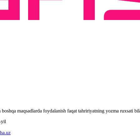
 va boshqa maqsadlarda foydalanish faqat tahririyatning yozma ruxsati 
yil
ha.uz