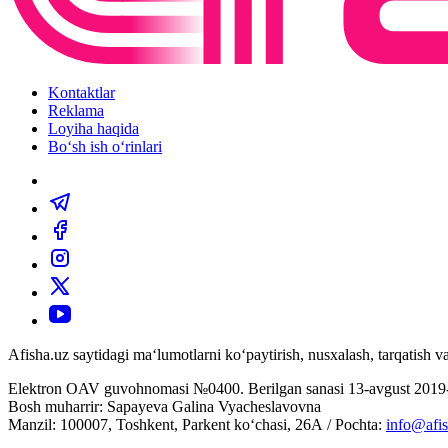
Kontaktlar
Reklama
Loyiha haqida
Bo‘sh ish o‘rinlari
Afisha.uz saytidagi ma‘lumotlarni ko‘paytirish, nusxalash, tarqatish
Elektron OAV guvohnomasi №0400. Berilgan sanasi 13-avgust 2019-
Bosh muharrir: Sapayeva Galina Vyacheslavovna
Manzil: 100007, Toshkent, Parkent ko‘chasi, 26А / Pochta:
info@afis