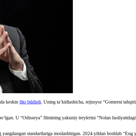
ida keskin
fikr bildirdi
. Uning ta’kidlashicha, rejissyor “Gomerni tahqir
bo‘lgan. U “Odisseya” filmining yakuniy treylerini “Nolan faoliyatidag
g yangilangan standartlariga moslashtirgan. 2024-yildan boshlab “Eng y