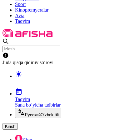
Sport
Kinopremyeralar
Avia
Taqvim
Juda qisqa qidiruv so‘rovi
Taqvim
Sana bo‘yicha tadbirlar
Русский
O‘zbek tili
Kirish
Kino