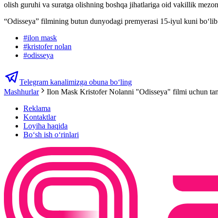
olish guruhi va suratga olishning boshqa jihatlariga oid vakillik mezon
“Odisseya” filmining butun dunyodagi premyerasi 15-iyul kuni boʻlib o
#
ilon mask
#
kristofer nolan
#
odisseya
Telegram kanalimizga obuna bo‘ling
Mashhurlar
Ilon Mask Kristofer Nolanni "Odisseya" filmi uchun tan
Reklama
Kontaktlar
Loyiha haqida
Bo‘sh ish o‘rinlari