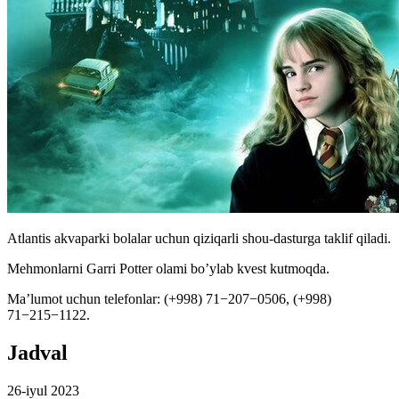
Atlantis akvaparki bolalar uchun qiziqarli shou-dasturga taklif qiladi.
Mehmonlarni Garri Potter olami bo’ylab kvest kutmoqda.
Ma’lumot uchun telefonlar: (+998) 71−207−0506, (+998)
71−215−1122.
Jadval
26-iyul 2023