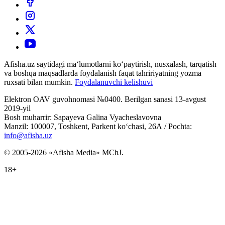
Afisha.uz saytidagi ma‘lumotlarni ko‘paytirish, nusxalash, tarqatish
va boshqa maqsadlarda foydalanish faqat tahririyatning yozma
ruxsati bilan mumkin.
Foydalanuvchi kelishuvi
Elektron OAV guvohnomasi №0400. Berilgan sanasi 13-avgust
2019-yil
Bosh muharrir: Sapayeva Galina Vyacheslavovna
Manzil: 100007, Toshkent, Parkent ko‘chasi, 26А / Pochta:
info@afisha.uz
© 2005-2026 «Afisha Media» MChJ.
18+