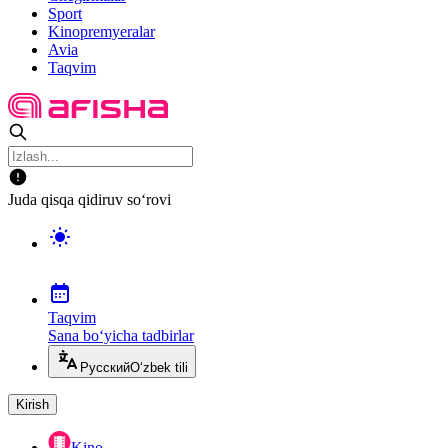
Sport
Kinopremyeralar
Avia
Taqvim
Juda qisqa qidiruv so‘rovi
Taqvim
Sana bo‘yicha tadbirlar
Русский
O‘zbek tili
Kirish
Kino