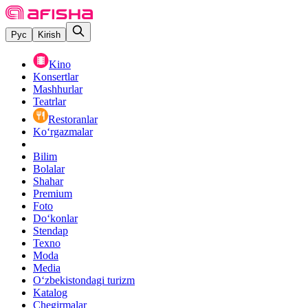
Рус
Kirish
Kino
Konsertlar
Mashhurlar
Teatrlar
Restoranlar
Ko‘rgazmalar
Bilim
Bolalar
Shahar
Premium
Foto
Do‘konlar
Stendap
Texno
Moda
Media
O‘zbekistondagi turizm
Katalog
Chegirmalar