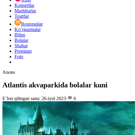
Konsertlar
Mashhurlar
Teatrlar
Restoranlar
Ko‘rgazmalar
Bilim
Bolalar
Shahar
Premium
Foto
Anons
Atlantis akvaparkida bolalar kuni
E’lon qilingan sana
:
26-iyul 2023
·
6