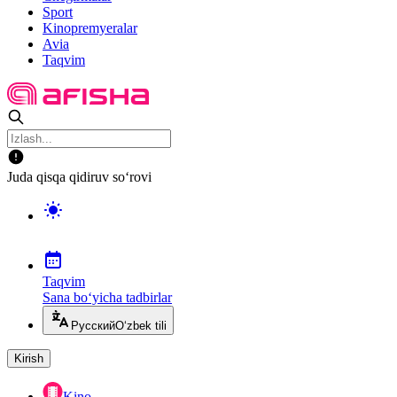
Sport
Kinopremyeralar
Avia
Taqvim
Juda qisqa qidiruv so‘rovi
Taqvim
Sana bo‘yicha tadbirlar
Русский
O‘zbek tili
Kirish
Kino