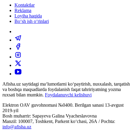
Kontaktlar
Reklama
Loyiha haqida
Bo‘sh ish o‘rinlari
Afisha.uz saytidagi ma‘lumotlarni ko‘paytirish, nusxalash, tarqatish
va boshqa maqsadlarda foydalanish faqat tahririyatning yozma
ruxsati bilan mumkin.
Foydalanuvchi kelishuvi
Elektron OAV guvohnomasi №0400. Berilgan sanasi 13-avgust
2019-yil
Bosh muharrir: Sapayeva Galina Vyacheslavovna
Manzil: 100007, Toshkent, Parkent ko‘chasi, 26А / Pochta:
info@afisha.uz