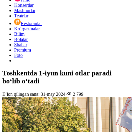
Konsertlar
Mashhurlar
Teatrlar
Restoranlar
Ko‘rgazmalar
Bilim
Bolalar
Shahar
Premium
Foto
Toshkentda 1-iyun kuni otlar paradi
bo‘lib o‘tadi
E’lon qilingan sana
:
31-may 2024
·
2 799