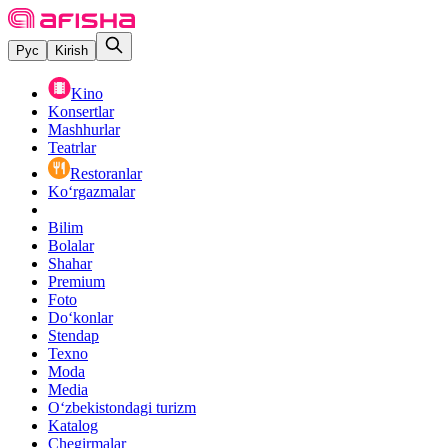
Рус
Kirish
Kino
Konsertlar
Mashhurlar
Teatrlar
Restoranlar
Ko‘rgazmalar
Bilim
Bolalar
Shahar
Premium
Foto
Do‘konlar
Stendap
Texno
Moda
Media
O‘zbekistondagi turizm
Katalog
Chegirmalar