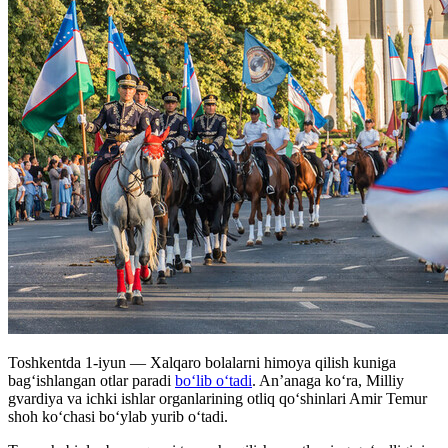
Toshkentda 1-iyun — Xalqaro bolalarni himoya qilish kuniga
bag‘ishlangan otlar paradi
bo‘lib o‘tadi
. An’anaga ko‘ra, Milliy
gvardiya va ichki ishlar organlarining otliq qo‘shinlari Amir Temur
shoh ko‘chasi bo‘ylab yurib oʻtadi.