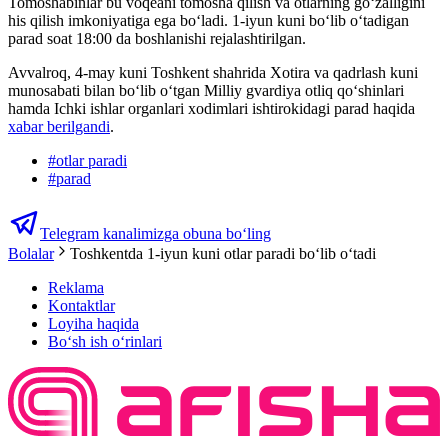
Tomoshabinlar bu voqeani tomosha qilish va otlarning goʻzalligini
his qilish imkoniyatiga ega boʻladi. 1-iyun kuni boʻlib oʻtadigan
parad soat 18:00 da boshlanishi rejalashtirilgan.
Avvalroq, 4-may kuni Toshkent shahrida Xotira va qadrlash kuni
munosabati bilan boʻlib oʻtgan Milliy gvardiya otliq qo‘shinlari
hamda Ichki ishlar organlari xodimlari ishtirokidagi parad haqida
xabar berilgandi
.
#
otlar paradi
#
parad
Telegram kanalimizga obuna bo‘ling
Bolalar
Toshkentda 1-iyun kuni otlar paradi bo‘lib o‘tadi
Reklama
Kontaktlar
Loyiha haqida
Bo‘sh ish o‘rinlari