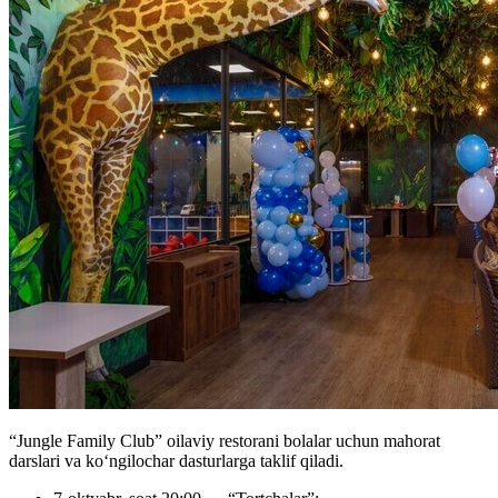
“Jungle Family Club” oilaviy restorani bolalar uchun mahorat
darslari va koʻngilochar dasturlarga taklif qiladi.