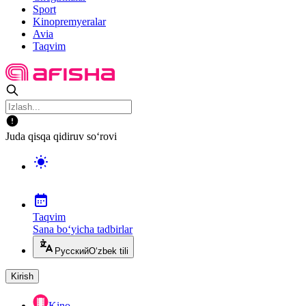
Sport
Kinopremyeralar
Avia
Taqvim
Juda qisqa qidiruv so‘rovi
Taqvim
Sana bo‘yicha tadbirlar
Русский
O‘zbek tili
Kirish
Kino