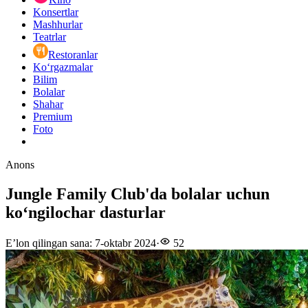
Konsertlar
Mashhurlar
Teatrlar
Restoranlar
Ko‘rgazmalar
Bilim
Bolalar
Shahar
Premium
Foto
Anons
Jungle Family Club'da bolalar uchun
koʻngilochar dasturlar
E’lon qilingan sana
:
7-oktabr 2024
·
52