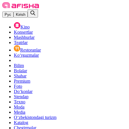
Рус
Kirish
Kino
Konsertlar
Mashhurlar
Teatrlar
Restoranlar
Ko‘rgazmalar
Bilim
Bolalar
Shahar
Premium
Foto
Do‘konlar
Stendap
Texno
Moda
Media
O‘zbekistondagi turizm
Katalog
Chegirmalar