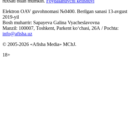
ruxsati bilan mumkin.
Foydalanuvchi kelishuvi
Elektron OAV guvohnomasi №0400. Berilgan sanasi 13-avgust
2019-yil
Bosh muharrir: Sapayeva Galina Vyacheslavovna
Manzil: 100007, Toshkent, Parkent ko‘chasi, 26А / Pochta:
info@afisha.uz
© 2005-2026 «Afisha Media» MChJ.
18+