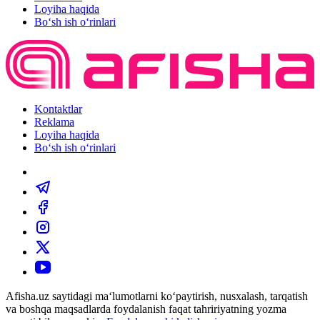
Loyiha haqida
Bo‘sh ish o‘rinlari
Kontaktlar
Reklama
Loyiha haqida
Bo‘sh ish o‘rinlari
Afisha.uz saytidagi ma‘lumotlarni ko‘paytirish, nusxalash, tarqatish
va boshqa maqsadlarda foydalanish faqat tahririyatning yozma