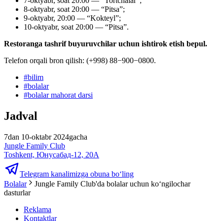
7-oktyabr, soat 20:00 — “Tortchalar”;
8-oktyabr, soat 20:00 — “Pitsa”;
9-oktyabr, 20:00 — “Kokteyl”;
10-oktyabr, soat 20:00 — “Pitsa”.
Restoranga tashrif buyuruvchilar uchun ishtirok etish bepul.
Telefon orqali bron qilish: (+998) 88−900−0800.
#
bilim
#
bolalar
#
bolalar mahorat darsi
Jadval
7dan 10-oktabr 2024gacha
Jungle Family Club
Toshkent, Юнусабад-12, 20A
Telegram kanalimizga obuna bo‘ling
Bolalar
Jungle Family Club'da bolalar uchun koʻngilochar
dasturlar
Reklama
Kontaktlar