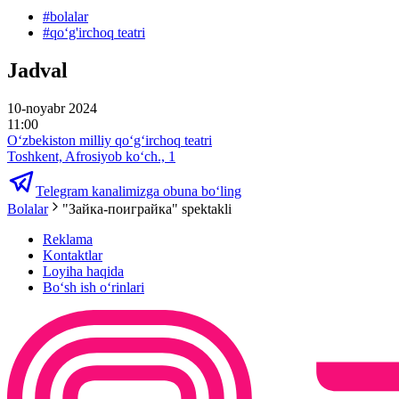
#
bolalar
#
qoʻg'irchoq teatri
Jadval
10-noyabr 2024
11:00
Oʻzbekiston milliy qoʻgʻirchoq teatri
Toshkent, Afrosiyob ko‘ch., 1
Telegram kanalimizga obuna bo‘ling
Bolalar
"Зайка-поиграйка" spektakli
Reklama
Kontaktlar
Loyiha haqida
Bo‘sh ish o‘rinlari