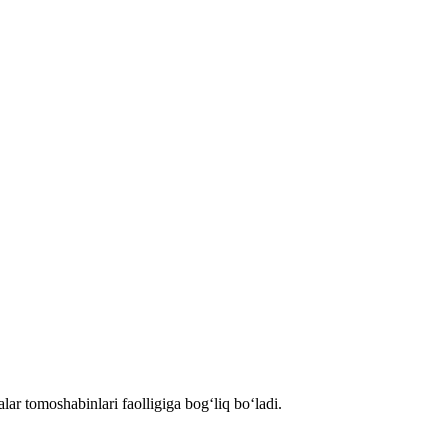
r tomoshabinlari faolligiga bog‘liq bo‘ladi.