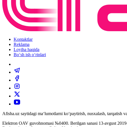
Kontaktlar
Reklama
Loyiha haqida
Bo‘sh ish o‘rinlari
Afisha.uz saytidagi ma‘lumotlarni ko‘paytirish, nusxalash, tarqatish
Elektron OAV guvohnomasi №0400. Berilgan sanasi 13-avgust 2019-