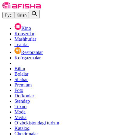
Рус
Kirish
Kino
Konsertlar
Mashhurlar
Teatrlar
Restoranlar
Ko‘rgazmalar
Bilim
Bolalar
Shahar
Premium
Foto
Do‘konlar
Stendap
Texno
Moda
Media
O‘zbekistondagi turizm
Katalog
Chegirmalar