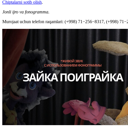
Chiptalarni sotib olish
.
Jonli ijro va fonogramma.
Murojaat uchun telefon raqamlari: (+998) 71−256−8317, (+998) 71