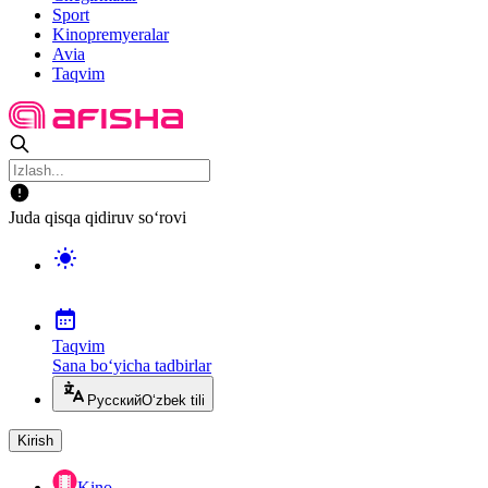
Sport
Kinopremyeralar
Avia
Taqvim
Juda qisqa qidiruv so‘rovi
Taqvim
Sana bo‘yicha tadbirlar
Русский
O‘zbek tili
Kirish
Kino