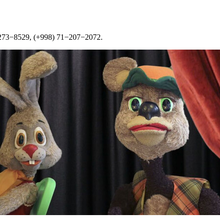
−273−8529, (+998) 71−207−2072.