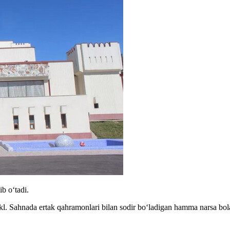
b oʻtadi.
. Sahnada ertak qahramonlari bilan sodir bo‘ladigan hamma narsa bolala