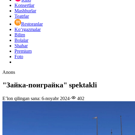
Konsertlar
Mashhurlar
Teatrlar
Restoranlar
Ko‘rgazmalar
Bilim
Bolalar
Shahar
Premium
Foto
Anons
"Зайка-поиграйка" spektakli
E’lon qilingan sana
:
6-noyabr 2024
·
402