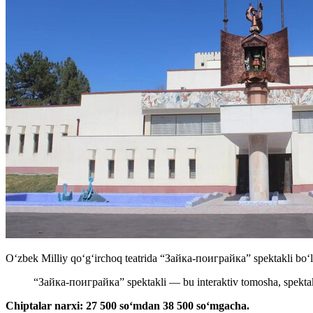
Oʻzbek Milliy qoʻgʻirchoq teatrida “Зайка-поиграйка” spektakli boʻli
“Зайка-поиграйка” spektakli — bu interaktiv tomosha, spektakl
Chiptalar narxi: 27 500 soʻmdan 38 500 soʻmgacha.