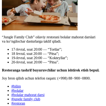
“Jungle Family Club” oilaviy restorani bolalar mahorat darslari
va koʻngilochar dasturlarga taklif qiladi.
17-fevral, soat 20:00 — “Tortlar”;
18 fevral, soat 20:00 — “Pitsa”;
19-fevral, soat 20:00 — “Kokteyllar”;
20-fevral, soat 20:00 — “Pitsa”.
Restoranga tashrif buyuruvchilar uchun ishtirok etish bepul.
Joy bron qilish uchun telefon raqam: (+998) 88−900−0800.
#
bilim
#
bolalar
#
bolalar mahorat darsi
#
jungle family club
#
restoran