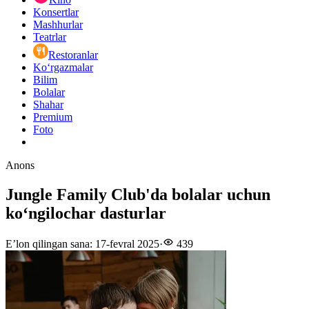
Konsertlar
Mashhurlar
Teatrlar
Restoranlar
Ko‘rgazmalar
Bilim
Bolalar
Shahar
Premium
Foto
Anons
Jungle Family Club'da bolalar uchun
koʻngilochar dasturlar
E’lon qilingan sana
:
17-fevral 2025
·
439