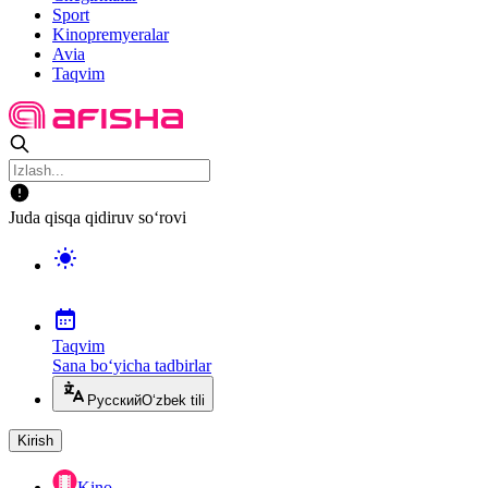
Sport
Kinopremyeralar
Avia
Taqvim
Juda qisqa qidiruv so‘rovi
Taqvim
Sana bo‘yicha tadbirlar
Русский
O‘zbek tili
Kirish
Kino