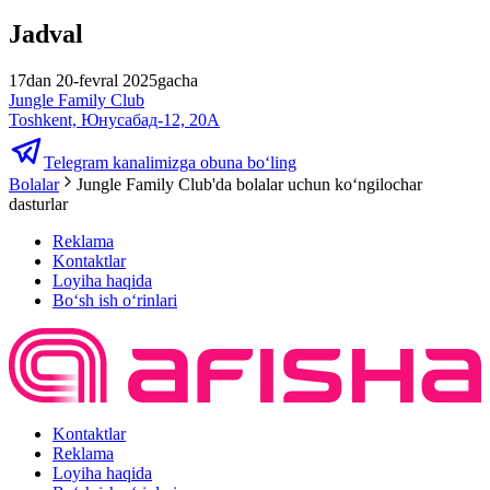
Jadval
17dan 20-fevral 2025gacha
Jungle Family Club
Toshkent, Юнусабад-12, 20A
Telegram kanalimizga obuna bo‘ling
Bolalar
Jungle Family Club'da bolalar uchun koʻngilochar
dasturlar
Reklama
Kontaktlar
Loyiha haqida
Bo‘sh ish o‘rinlari
Kontaktlar
Reklama
Loyiha haqida