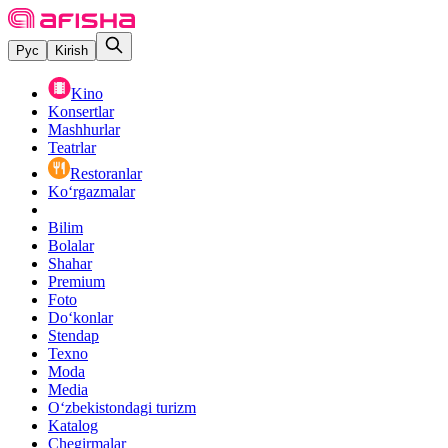
Рус
Kirish
Kino
Konsertlar
Mashhurlar
Teatrlar
Restoranlar
Ko‘rgazmalar
Bilim
Bolalar
Shahar
Premium
Foto
Do‘konlar
Stendap
Texno
Moda
Media
O‘zbekistondagi turizm
Katalog
Chegirmalar