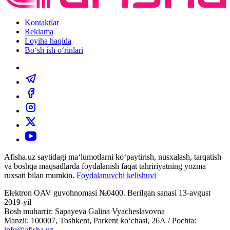
Kontaktlar
Reklama
Loyiha haqida
Bo‘sh ish o‘rinlari
Afisha.uz saytidagi ma‘lumotlarni ko‘paytirish, nusxalash, tarqatish
va boshqa maqsadlarda foydalanish faqat tahririyatning yozma
ruxsati bilan mumkin.
Foydalanuvchi kelishuvi
Elektron OAV guvohnomasi №0400. Berilgan sanasi 13-avgust
2019-yil
Bosh muharrir: Sapayeva Galina Vyacheslavovna
Manzil: 100007, Toshkent, Parkent ko‘chasi, 26А / Pochta:
info@afisha.uz