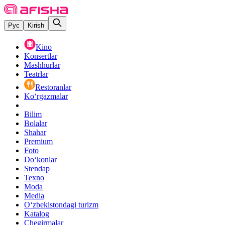
Рус
Kirish
Kino
Konsertlar
Mashhurlar
Teatrlar
Restoranlar
Ko‘rgazmalar
Bilim
Bolalar
Shahar
Premium
Foto
Do‘konlar
Stendap
Texno
Moda
Media
O‘zbekistondagi turizm
Katalog
Chegirmalar