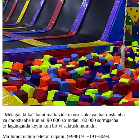
“Metagalaktika” batut markazida maxsus aksiya: har dushanba
va chorshanba kunlari 90 000 so‘mdan 100 000 so‘mgacha
to‘laganganda keyin kun bo‘yi sakrash mumkin.
Ma’lumot uchun telefon raqami: (+998) 91−191−8699.