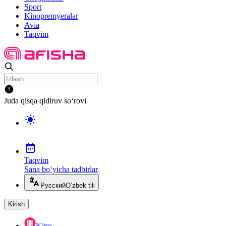
Sport
Kinopremyeralar
Avia
Taqvim
Juda qisqa qidiruv so‘rovi
Taqvim
Sana bo‘yicha tadbirlar
Русский
O‘zbek tili
Kirish
Kino