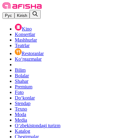
Рус
Kirish
Kino
Konsertlar
Mashhurlar
Teatrlar
Restoranlar
Ko‘rgazmalar
Bilim
Bolalar
Shahar
Premium
Foto
Do‘konlar
Stendap
Texno
Moda
Media
O‘zbekistondagi turizm
Katalog
Chegirmalar