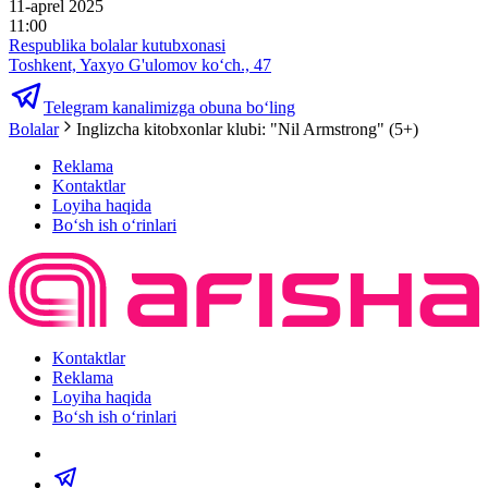
11-aprel 2025
11:00
Respublika bolalar kutubxonasi
Toshkent, Yaxyo G'ulomov ko‘ch., 47
Telegram kanalimizga obuna bo‘ling
Bolalar
Inglizcha kitobxonlar klubi: "Nil Armstrong" (5+)
Reklama
Kontaktlar
Loyiha haqida
Bo‘sh ish o‘rinlari
Kontaktlar
Reklama
Loyiha haqida
Bo‘sh ish o‘rinlari