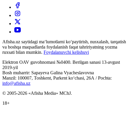
Afisha.uz saytidagi ma‘lumotlarni ko‘paytirish, nusxalash, tarqatish
va boshqa maqsadlarda foydalanish faqat tahririyatning yozma
ruxsati bilan mumkin.
Foydalanuvchi kelishuvi
Elektron OAV guvohnomasi №0400. Berilgan sanasi 13-avgust
2019-yil
Bosh muharrir: Sapayeva Galina Vyacheslavovna
Manzil: 100007, Toshkent, Parkent ko‘chasi, 26А / Pochta:
info@afisha.uz
© 2005-2026 «Afisha Media» MChJ.
18+