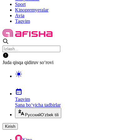
Sport
Kinopremyeralar
Avia
Taqvim
Juda qisqa qidiruv so‘rovi
Taqvim
Sana bo‘yicha tadbirlar
Русский
O‘zbek tili
Kirish
Kino