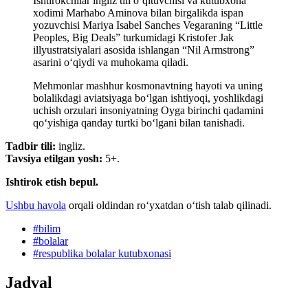
Ishtirokchilar ingliz tili oʻqituvchisi va kutubxona
xodimi Marhabo Aminova bilan birgalikda ispan
yozuvchisi Mariya Isabel Sanches Vegaraning “Little
Peoples, Big Deals” turkumidagi Kristofer Jak
illyustratsiyalari asosida ishlangan “Nil Armstrong”
asarini oʻqiydi va muhokama qiladi.
Mehmonlar mashhur kosmonavtning hayoti va uning
bolalikdagi aviatsiyaga boʻlgan ishtiyoqi, yoshlikdagi
uchish orzulari insoniyatning Oyga birinchi qadamini
qoʻyishiga qanday turtki boʻlgani bilan tanishadi.
Tadbir tili:
ingliz.
Tavsiya etilgan yosh:
5+.
Ishtirok etish bepul.
Ushbu havola
orqali oldindan roʻyxatdan oʻtish talab qilinadi.
#
bilim
#
bolalar
#
respublika bolalar kutubxonasi
Jadval