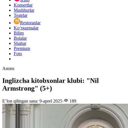
Konsertlar
Mashhurlar
Teatrlar
Restoranlar
Ko‘rgazmalar
Bilim
Bolalar
Shahar
Premium
Foto
Anons
Inglizcha kitobxonlar klubi: "Nil
Armstrong" (5+)
E’lon qilingan sana
:
9-aprel 2025
·
189