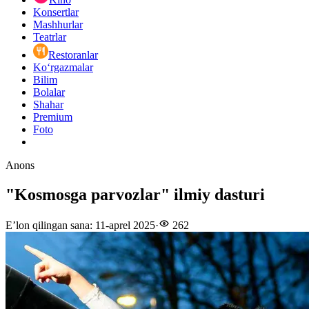
Konsertlar
Mashhurlar
Teatrlar
Restoranlar
Ko‘rgazmalar
Bilim
Bolalar
Shahar
Premium
Foto
Anons
"Kosmosga parvozlar" ilmiy dasturi
E’lon qilingan sana
:
11-aprel 2025
·
262