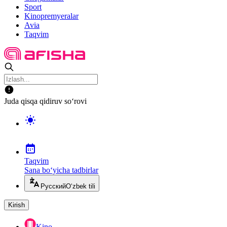
Sport
Kinopremyeralar
Avia
Taqvim
Juda qisqa qidiruv so‘rovi
Taqvim
Sana bo‘yicha tadbirlar
Русский
O‘zbek tili
Kirish
Kino