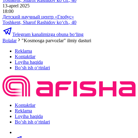
Toshkent, Sharof Rashidov ko‘ch., 40
13-aprel 2025
18:00
Детский научный центр «Глобус»
Toshkent, Sharof Rashidov ko‘ch., 40
Telegram kanalimizga obuna bo‘ling
Bolalar
"Kosmosga parvozlar" ilmiy dasturi
Reklama
Kontaktlar
Loyiha haqida
Bo‘sh ish o‘rinlari
Kontaktlar
Reklama
Loyiha haqida
Bo‘sh ish o‘rinlari