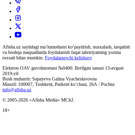
Afisha.uz saytidagi ma‘lumotlarni ko‘paytirish, nusxalash, tarqatish
va boshqa maqsadlarda foydalanish faqat tahririyatning yozma
ruxsati bilan mumkin.
Foydalanuvchi kelishuvi
Elektron OAV guvohnomasi №0400. Berilgan sanasi 13-avgust
2019-yil
Bosh muharrir: Sapayeva Galina Vyacheslavovna
Manzil: 100007, Toshkent, Parkent ko‘chasi, 26А / Pochta:
info@afisha.uz
© 2005-2026 «Afisha Media» MChJ.
18+