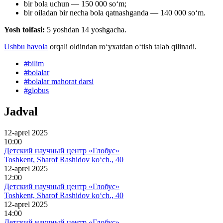
bir bola uchun — 150 000 so‘m;
bir oiladan bir necha bola qatnashganda — 140 000 soʻm.
Yosh toifasi:
5 yoshdan 14 yoshgacha.
Ushbu havola
orqali oldindan roʻyxatdan oʻtish talab qilinadi.
#
bilim
#
bolalar
#
bolalar mahorat darsi
#
globus
Jadval
12-aprel 2025
10:00
Детский научный центр «Глобус»
Toshkent, Sharof Rashidov ko‘ch., 40
12-aprel 2025
12:00
Детский научный центр «Глобус»
Toshkent, Sharof Rashidov ko‘ch., 40
12-aprel 2025
14:00
Детский научный центр «Глобус»