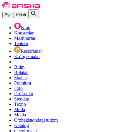
Рус
Kirish
Kino
Konsertlar
Mashhurlar
Teatrlar
Restoranlar
Ko‘rgazmalar
Bilim
Bolalar
Shahar
Premium
Foto
Do‘konlar
Stendap
Texno
Moda
Media
O‘zbekistondagi turizm
Katalog
Chegirmalar