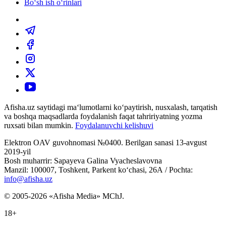
Bo‘sh ish o‘rinlari
Afisha.uz saytidagi ma‘lumotlarni ko‘paytirish, nusxalash, tarqatish
va boshqa maqsadlarda foydalanish faqat tahririyatning yozma
ruxsati bilan mumkin.
Foydalanuvchi kelishuvi
Elektron OAV guvohnomasi №0400. Berilgan sanasi 13-avgust
2019-yil
Bosh muharrir: Sapayeva Galina Vyacheslavovna
Manzil: 100007, Toshkent, Parkent ko‘chasi, 26А / Pochta:
info@afisha.uz
© 2005-2026 «Afisha Media» MChJ.
18+