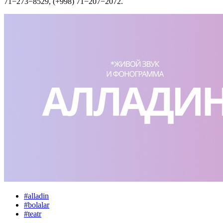
71−273−8529, (+998) 71−207−2072.
#
alladin
#
bolalar
#
teatr