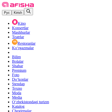
Рус
Kirish
Kino
Konsertlar
Mashhurlar
Teatrlar
Restoranlar
Ko‘rgazmalar
Bilim
Bolalar
Shahar
Premium
Foto
Do‘konlar
Stendap
Texno
Moda
Media
O‘zbekistondagi turizm
Katalog
Chegirmalar