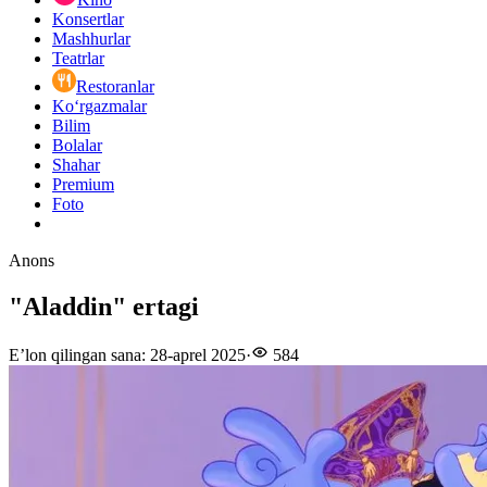
Konsertlar
Mashhurlar
Teatrlar
Restoranlar
Ko‘rgazmalar
Bilim
Bolalar
Shahar
Premium
Foto
Anons
"Aladdin" ertagi
E’lon qilingan sana
:
28-aprel 2025
·
584