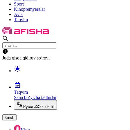
Sport
Kinopremyeralar
Avia
Taqvim
Juda qisqa qidiruv so‘rovi
Taqvim
Sana bo‘yicha tadbirlar
Русский
O‘zbek tili
Kirish
Kino