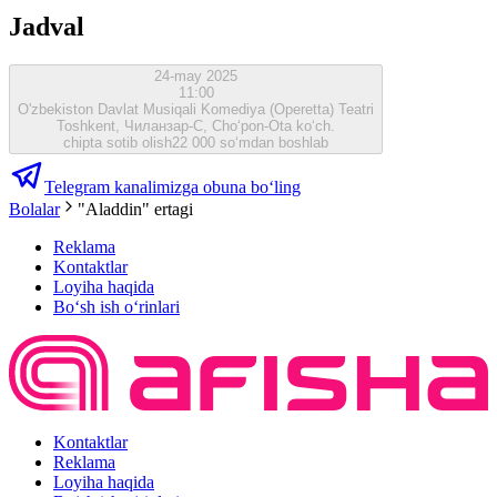
Jadval
24-may 2025
11:00
O'zbekiston Davlat Musiqali Komediya (Operetta) Teatri
Toshkent, Чиланзар-C, Cho‘pon-Ota ko‘ch.
chipta sotib olish
22 000 so‘mdan boshlab
Telegram kanalimizga obuna bo‘ling
Bolalar
"Aladdin" ertagi
Reklama
Kontaktlar
Loyiha haqida
Bo‘sh ish o‘rinlari
Kontaktlar
Reklama
Loyiha haqida