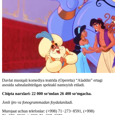
Davlat musiqali komediya teatrida (Operetta) “Aladdin” ertagi
asosida sahnalashtirilgan spektakl namoyish etiladi.
Chipta narxlari: 22 000 soʻmdan 26 400 soʻmgacha.
Jonli ijro va fonogrammadan foydalaniladi.
Murojaat uchun telefonlar: (+998) 71−273−8591, (+998)