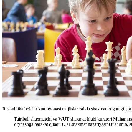
Respublika bolalar kutubxonasi majlislar zalida shaxmat to‘garagi yig‘i
Tajribali shaxmatchi va WUT shaxmat klubi kuratori Muhammadam
oʻynashga harakat qiladi. Ular shaxmat nazariyasini tushunib, stra