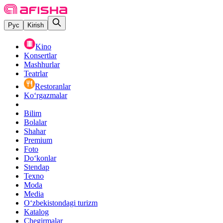
Рус
Kirish
Kino
Konsertlar
Mashhurlar
Teatrlar
Restoranlar
Ko‘rgazmalar
Bilim
Bolalar
Shahar
Premium
Foto
Do‘konlar
Stendap
Texno
Moda
Media
O‘zbekistondagi turizm
Katalog
Chegirmalar