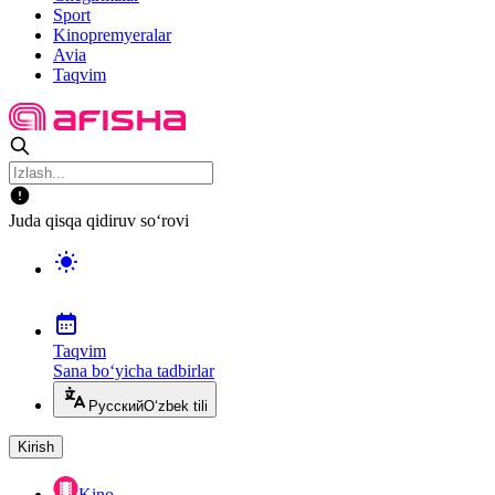
Sport
Kinopremyeralar
Avia
Taqvim
Juda qisqa qidiruv so‘rovi
Taqvim
Sana bo‘yicha tadbirlar
Русский
O‘zbek tili
Kirish
Kino