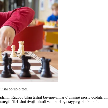
lishi bo‘lib o‘tadi.
in Raupov bilan tashrif buyuruvchilar oʻyinning asosiy qoidalarini, do
tegik fikrlashni rivojlantiradi va turnirlarga tayyorgarlik ko‘radi.