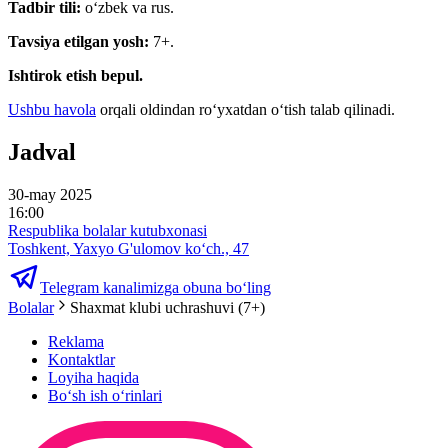
Tadbir tili:
oʻzbek va rus.
Tavsiya etilgan yosh:
7+.
Ishtirok etish bepul.
Ushbu havola
orqali oldindan roʻyxatdan oʻtish talab qilinadi.
Jadval
30-may 2025
16:00
Respublika bolalar kutubxonasi
Toshkent, Yaxyo G'ulomov ko‘ch., 47
Telegram kanalimizga obuna bo‘ling
Bolalar
Shaxmat klubi uchrashuvi (7+)
Reklama
Kontaktlar
Loyiha haqida
Bo‘sh ish o‘rinlari