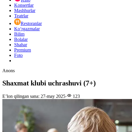
Konsertlar
Mashhurlar
Teatrlar
Restoranlar
Ko‘rgazmalar
Bilim
Bolalar
Shahar
Premium
Foto
Anons
Shaxmat klubi uchrashuvi (7+)
E’lon qilingan sana
:
27-may 2025
·
123