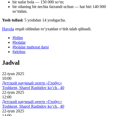
bir nafar bola — 150 000 so‘m;
bir oilaning bir nechta farzandi uchun — har biri 140 000
soʻmdan.
Yosh toifasi:
5 yoshdan 14 yoshgacha.
Havola
orqali oldindan roʻyxatdan oʻtish talab qilinadi.
#
bilim
#
bolalar
#
bolalar mahorat darsi
#
globus
Jadval
22-iyun 2025
10:00
Детский научный центр «Глобус»
Toshkent, Sharof Rashidov ko‘ch., 40
22-iyun 2025
12:00
Детский научный центр «Глобус»
Toshkent, Sharof Rashidov ko‘ch., 40
22-iyun 2025
14:00