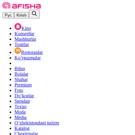
Рус
Kirish
Kino
Konsertlar
Mashhurlar
Teatrlar
Restoranlar
Ko‘rgazmalar
Bilim
Bolalar
Shahar
Premium
Foto
Do‘konlar
Stendap
Texno
Moda
Media
O‘zbekistondagi turizm
Katalog
Chegirmalar