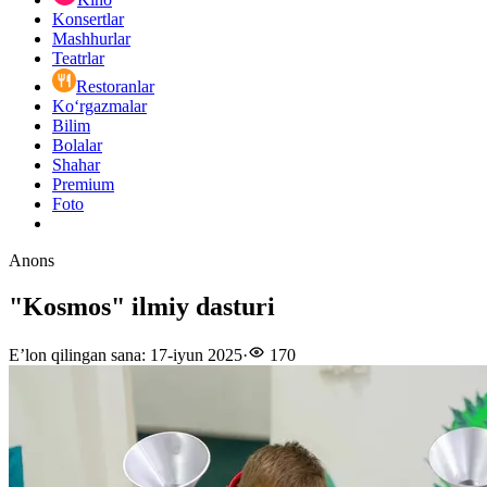
Konsertlar
Mashhurlar
Teatrlar
Restoranlar
Ko‘rgazmalar
Bilim
Bolalar
Shahar
Premium
Foto
Anons
"Kosmos" ilmiy dasturi
E’lon qilingan sana
:
17-iyun 2025
·
170