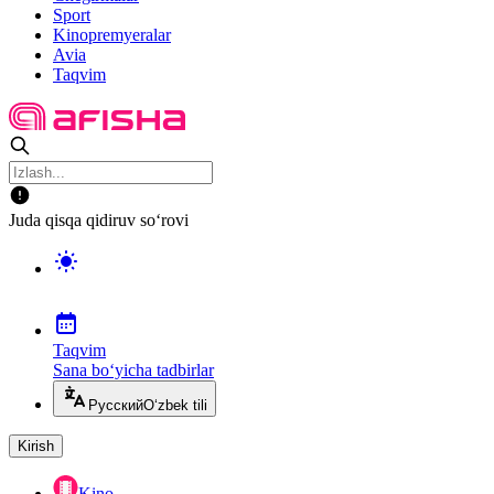
Sport
Kinopremyeralar
Avia
Taqvim
Juda qisqa qidiruv so‘rovi
Taqvim
Sana bo‘yicha tadbirlar
Русский
O‘zbek tili
Kirish
Kino