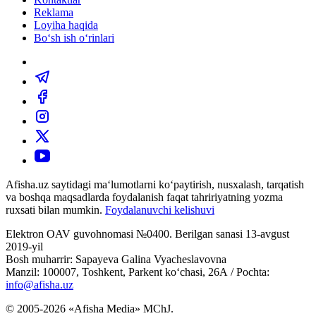
Reklama
Loyiha haqida
Bo‘sh ish o‘rinlari
Afisha.uz saytidagi ma‘lumotlarni ko‘paytirish, nusxalash, tarqatish
va boshqa maqsadlarda foydalanish faqat tahririyatning yozma
ruxsati bilan mumkin.
Foydalanuvchi kelishuvi
Elektron OAV guvohnomasi №0400. Berilgan sanasi 13-avgust
2019-yil
Bosh muharrir: Sapayeva Galina Vyacheslavovna
Manzil: 100007, Toshkent, Parkent ko‘chasi, 26А / Pochta:
info@afisha.uz
© 2005-2026 «Afisha Media» MChJ.