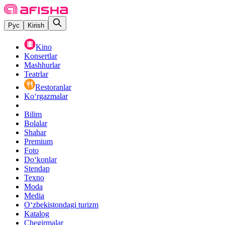
Рус
Kirish
Kino
Konsertlar
Mashhurlar
Teatrlar
Restoranlar
Ko‘rgazmalar
Bilim
Bolalar
Shahar
Premium
Foto
Do‘konlar
Stendap
Texno
Moda
Media
O‘zbekistondagi turizm
Katalog
Chegirmalar