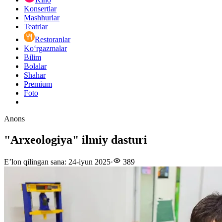
Konsertlar
Mashhurlar
Teatrlar
Restoranlar
Ko‘rgazmalar
Bilim
Bolalar
Shahar
Premium
Foto
Anons
"Arxeologiya" ilmiy dasturi
E’lon qilingan sana
:
24-iyun 2025
·
389