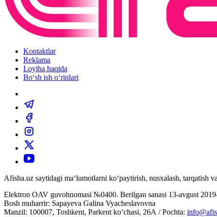
Kontaktlar
Reklama
Loyiha haqida
Bo‘sh ish o‘rinlari
Afisha.uz saytidagi ma‘lumotlarni ko‘paytirish, nusxalash, tarqatish
Elektron OAV guvohnomasi №0400. Berilgan sanasi 13-avgust 2019-
Bosh muharrir: Sapayeva Galina Vyacheslavovna
Manzil: 100007, Toshkent, Parkent ko‘chasi, 26А / Pochta:
info@afis