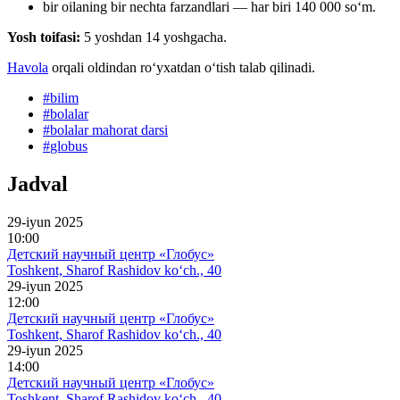
bir oilaning bir nechta farzandlari — har biri 140 000 soʻm.
Yosh toifasi:
5 yoshdan 14 yoshgacha.
Havola
orqali oldindan roʻyxatdan oʻtish talab qilinadi.
#
bilim
#
bolalar
#
bolalar mahorat darsi
#
globus
Jadval
29-iyun 2025
10:00
Детский научный центр «Глобус»
Toshkent, Sharof Rashidov ko‘ch., 40
29-iyun 2025
12:00
Детский научный центр «Глобус»
Toshkent, Sharof Rashidov ko‘ch., 40
29-iyun 2025
14:00
Детский научный центр «Глобус»
Toshkent, Sharof Rashidov ko‘ch., 40