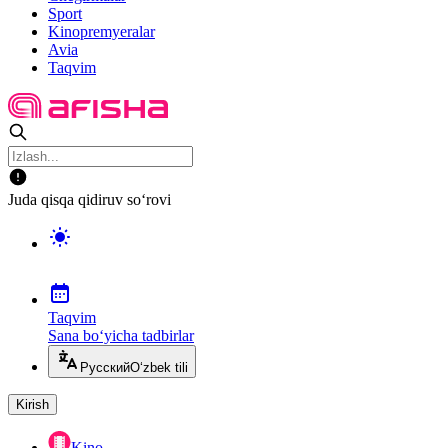
Sport
Kinopremyeralar
Avia
Taqvim
Juda qisqa qidiruv so‘rovi
Taqvim
Sana bo‘yicha tadbirlar
Русский
O‘zbek tili
Kirish
Kino