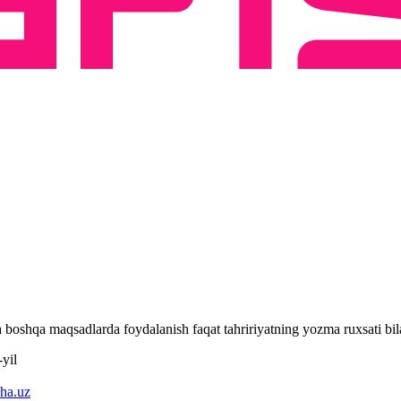
 va boshqa maqsadlarda foydalanish faqat tahririyatning yozma ruxsati 
yil
ha.uz