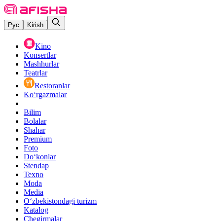
Рус
Kirish
Kino
Konsertlar
Mashhurlar
Teatrlar
Restoranlar
Ko‘rgazmalar
Bilim
Bolalar
Shahar
Premium
Foto
Do‘konlar
Stendap
Texno
Moda
Media
O‘zbekistondagi turizm
Katalog
Chegirmalar