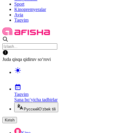
Sport
Kinopremyeralar
Avia
Taqvim
Juda qisqa qidiruv so‘rovi
Taqvim
Sana bo‘yicha tadbirlar
Русский
O‘zbek tili
Kirish
Kino