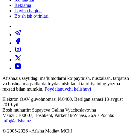
Reklama
Loyiha haqida
Bo‘sh ish o‘rinlari
Afisha.uz saytidagi ma‘lumotlarni ko‘paytirish, nusxalash, tarqatish
va boshqa maqsadlarda foydalanish faqat tahririyatning yozma
ruxsati bilan mumkin.
Foydalanuvchi kelishuvi
Elektron OAV guvohnomasi №0400. Berilgan sanasi 13-avgust
2019-yil
Bosh muharrir: Sapayeva Galina Vyacheslavovna
Manzil: 100007, Toshkent, Parkent ko‘chasi, 26А / Pochta:
info@afisha.uz
© 2005-2026 «Afisha Media» MChJ.