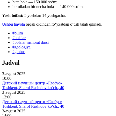
bitta bola — 150 000 so‘m;
bir oiladan bir necha bola — 140 000 soʻm.
Yosh toifasi:
5 yoshdan 14 yoshgacha.
Ushbu havola
orqali oldindan roʻyxatdan oʻtish talab qilinadi.
#
bilim
#
bolalar
#
bolalar mahorat darsi
#
geologiya
#
globus
Jadval
3-avgust 2025
10:00
Детский научный центр «Глобус»
Toshkent, Sharof Rashidov ko‘ch., 40
3-avgust 2025
12:00
Детский научный центр «Глобус»
Toshkent, Sharof Rashidov ko‘ch., 40
3-avgust 2025
14:00