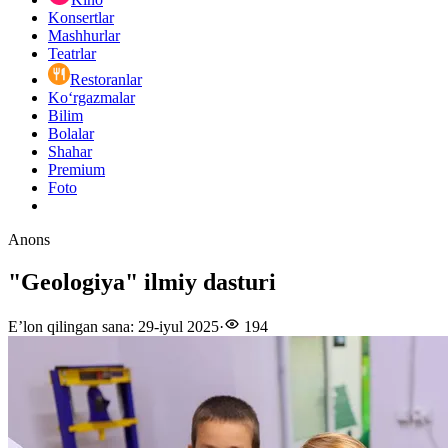
Konsertlar
Mashhurlar
Teatrlar
Restoranlar
Ko‘rgazmalar
Bilim
Bolalar
Shahar
Premium
Foto
Anons
"Geologiya" ilmiy dasturi
E’lon qilingan sana
:
29-iyul 2025
·
194