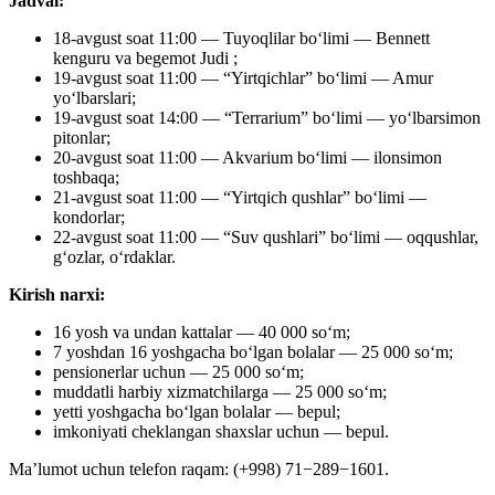
Jadval:
18-avgust soat 11:00 — Tuyoqlilar boʻlimi — Bennett
kenguru va begemot Judi ;
19-avgust soat 11:00 — “Yirtqichlar” boʻlimi — Amur
yoʻlbarslari;
19-avgust soat 14:00 — “Terrarium” boʻlimi — yoʻlbarsimon
pitonlar;
20-avgust soat 11:00 — Akvarium boʻlimi — ilonsimon
toshbaqa;
21-avgust soat 11:00 — “Yirtqich qushlar” bo‘limi —
kondorlar;
22-avgust soat 11:00 — “Suv qushlari” boʻlimi — oqqushlar,
gʻozlar, oʻrdaklar.
Kirish narxi:
16 yosh va undan kattalar — 40 000 soʻm;
7 yoshdan 16 yoshgacha boʻlgan bolalar — 25 000 soʻm;
pensionerlar uchun — 25 000 so‘m;
muddatli harbiy xizmatchilarga — 25 000 soʻm;
yetti yoshgacha boʻlgan bolalar — bepul;
imkoniyati cheklangan shaxslar uchun — bepul.
Ma’lumot uchun telefon raqam: (+998) 71−289−1601.