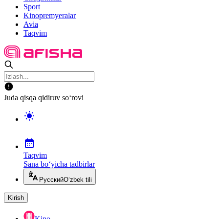
Sport
Kinopremyeralar
Avia
Taqvim
Juda qisqa qidiruv so‘rovi
Taqvim
Sana bo‘yicha tadbirlar
Русский
O‘zbek tili
Kirish
Kino