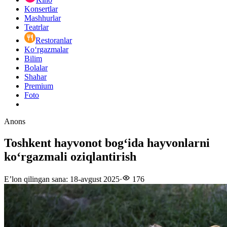
Konsertlar
Mashhurlar
Teatrlar
Restoranlar
Ko‘rgazmalar
Bilim
Bolalar
Shahar
Premium
Foto
Anons
Toshkent hayvonot bogʻida hayvonlarni
koʻrgazmali oziqlantirish
E’lon qilingan sana
:
18-avgust 2025
·
176