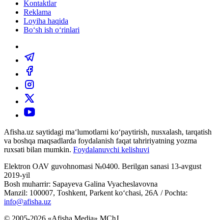
Kontaktlar
Reklama
Loyiha haqida
Bo‘sh ish o‘rinlari
Afisha.uz saytidagi ma‘lumotlarni ko‘paytirish, nusxalash, tarqatish
va boshqa maqsadlarda foydalanish faqat tahririyatning yozma
ruxsati bilan mumkin.
Foydalanuvchi kelishuvi
Elektron OAV guvohnomasi №0400. Berilgan sanasi 13-avgust
2019-yil
Bosh muharrir: Sapayeva Galina Vyacheslavovna
Manzil: 100007, Toshkent, Parkent ko‘chasi, 26А / Pochta:
info@afisha.uz
© 2005-2026 «Afisha Media» MChJ.