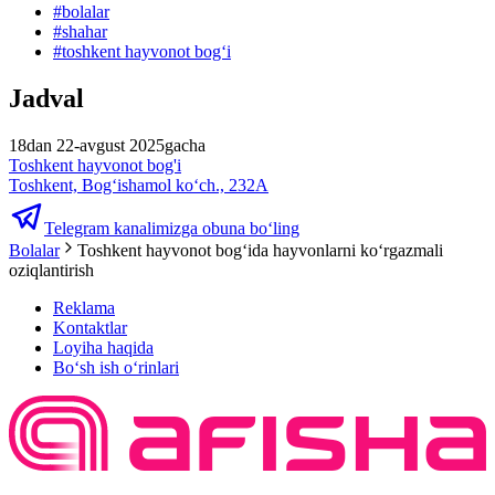
#
bolalar
#
shahar
#
toshkent hayvonot bogʻi
Jadval
18dan 22-avgust 2025gacha
Toshkent hayvonot bog'i
Toshkent, Bog‘ishamol ko‘ch., 232A
Telegram kanalimizga obuna bo‘ling
Bolalar
Toshkent hayvonot bogʻida hayvonlarni koʻrgazmali
oziqlantirish
Reklama
Kontaktlar
Loyiha haqida
Bo‘sh ish o‘rinlari