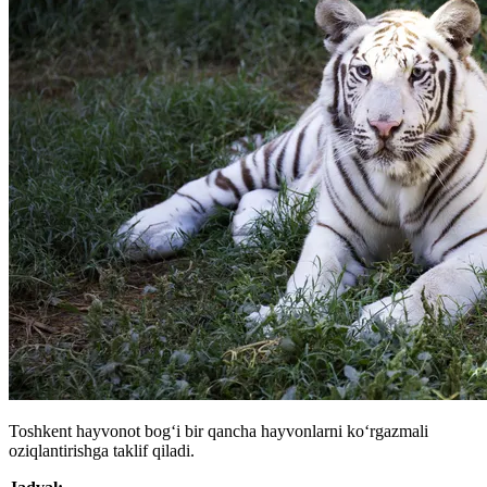
Toshkent hayvonot bogʻi bir qancha hayvonlarni koʻrgazmali
oziqlantirishga taklif qiladi.