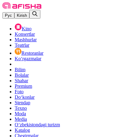
Рус
Kirish
Kino
Konsertlar
Mashhurlar
Teatrlar
Restoranlar
Ko‘rgazmalar
Bilim
Bolalar
Shahar
Premium
Foto
Do‘konlar
Stendap
Texno
Moda
Media
O‘zbekistondagi turizm
Katalog
Chegirmalar